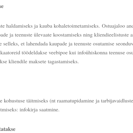
kse
uste haldamiseks ja kauba kohaletoimetamiseks.
Ostuajaloo an
ade ja teenuste ülevaate koostamiseks ning kliendieelistuste
kse selleks, et lahendada kaupade ja teenuste osutamise seondu
ifikaatoreid töödeldakse veebipoe kui infoühiskonna teenuse os
kse kliendile maksete tagastamiseks.
se kohustuse täitmiseks (nt raamatupidamine ja tarbijavaidlus
itmiseks: infokirja saatmine.
tatakse