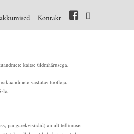
akkumised
Kontakt
kuandmete kaitse üldmäärusega.
isikuandmete vastutav töötleja,
-le.
ss, pangarekvisiidid) ainult tellimuse
õtetele selleks, et kohale toimetada