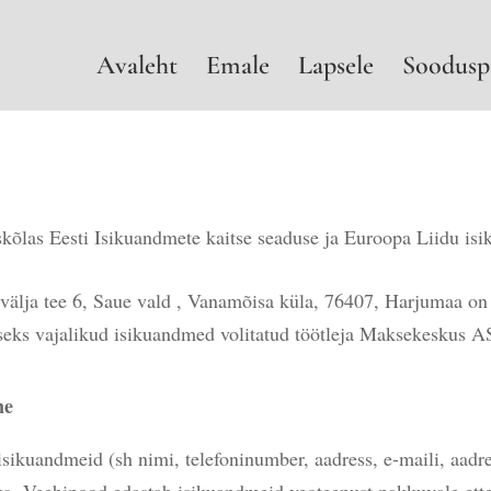
Avaleht
Emale
Lapsele
Soodusp
õlas Eesti Isikuandmete kaitse seaduse ja Euroopa Liidu isi
älja tee 6, Saue vald , Vanamõisa küla, 76407, Harjumaa on 
ks vajalikud isikuandmed volitatud töötleja Maksekeskus AS
ne
isikuandmeid (sh nimi, telefoninumber, aadress, e-maili, aadre
ks.
Veebipood edastab isikuandmeid veoteenust pakkuvale ettev