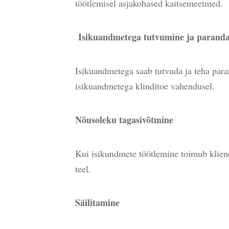
töötlemisel asjakohased kaitsemeetmed.
Isikuandmetega tutvumine ja parand
Isikuandmetega saab tutvuda ja teha paran
isikuandmetega klinditoe vahendusel.
Nõusoleku tagasivõtmine
Kui isikundmete töötlemine toimub kliendi 
teel.
Säilitamine