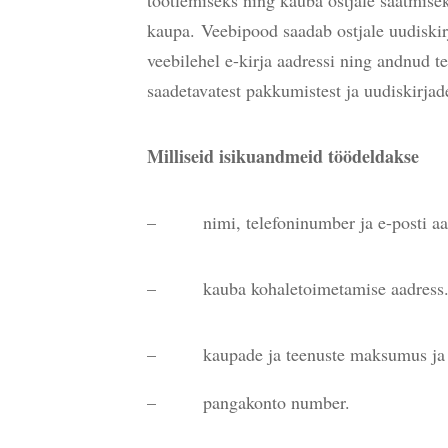
kaupa.
Veebipood saadab ostjale uudiskirj
veebilehel e-kirja aadressi ning andnud t
saadetavatest pakkumistest ja uudiskirjade
Milliseid isikuandmeid töödeldakse
– nimi, telefoninumber ja e-posti aa
– kauba kohaletoimetamise aadress
– kaupade ja teenuste maksumus ja ma
– pangakonto number.