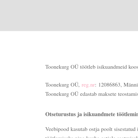
Toonekurg OÜ töötleb isikuandmeid koosk
Toonekurg OÜ,
reg.nr
: 12086863, Männiv
Toonekurg OÜ edastab maksete teostamise
Otseturustus ja isikuandmete töötlemi
Veebipood kasutab ostja poolt sisestatud 
töötlemiseks ning kauba ostjale saatmise