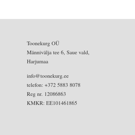
Toonekurg OÜ
Männivälja tee 6, Saue vald,
Harjumaa
info@toonekurg.ee
telefon: +372 5883 8078
Reg nr. 12086863
KMKR: EE101461865