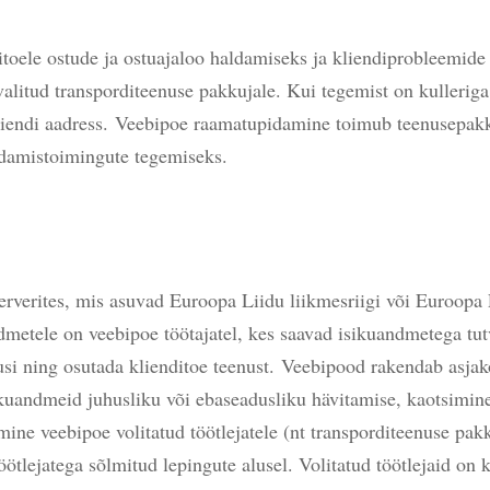
itoele ostude ja ostuajaloo haldamiseks ja kliendiprobleemid
 valitud transporditeenuse pakkujale. Kui tegemist on kullerig
liendi aadress.
Veebipoe raamatupidamine toimub teenusepakku
damistoimingute tegemiseks.
rverites, mis asuvad Euroopa Liidu liikmesriigi või Euroopa
dmetele on veebipoe töötajatel, kes saavad isikuandmetega tut
si ning osutada klienditoe teenust.
Veebipood rakendab asjakoh
isikuandmeid juhusliku või ebaseadusliku hävitamise, kaotsimi
ine veebipoe volitatud töötlejatele (nt transporditeenuse pa
öötlejatega sõlmitud lepingute alusel. Volitatud töötlejaid o