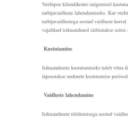
Veebipoe kliendikonto sulgemisel kustuta
tarbijavaidluste lahendamiseks.
Kui veebi
tarbijavaidlustega seotud vaidluste korra
vajalikud isikuandmed säilitatakse seitse 
Kustutamine
Isikuandmete kustutamiseks tuleb võtta üh
täpsustakse andmete kustutamise periood
Vaidluste lahendamine
Isikuandmete töötlemisega seotud vaidlu