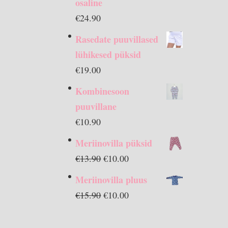
osaline
€
24.90
Rasedate puuvillased
lühikesed püksid
€
19.00
Kombinesoon
puuvillane
€
10.90
Meriinovilla püksid
Algne
Praegune
€
13.90
€
10.00
hind
hind
Meriinovilla pluus
oli:
on:
Algne
Praegune
€
15.90
€
10.00
€13.90.
€10.00.
hind
hind
oli:
on: