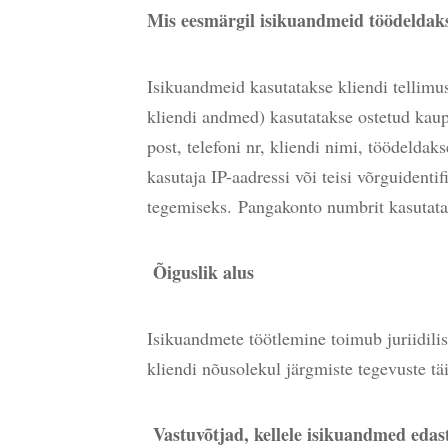
Mis eesmärgil isikuandmeid töödelda
Isikuandmeid kasutatakse kliendi tellim
kliendi andmed) kasutatakse ostetud kaup
post, telefoni nr, kliendi nimi, töödelda
kasutaja IP-aadressi või teisi võrguident
tegemiseks.
Pangakonto numbrit kasutata
Õiguslik alus
Isikuandmete töötlemine toimub juriidili
kliendi nõusolekul järgmiste tegevuste tä
Vastuvõtjad, kellele isikuandmed edas