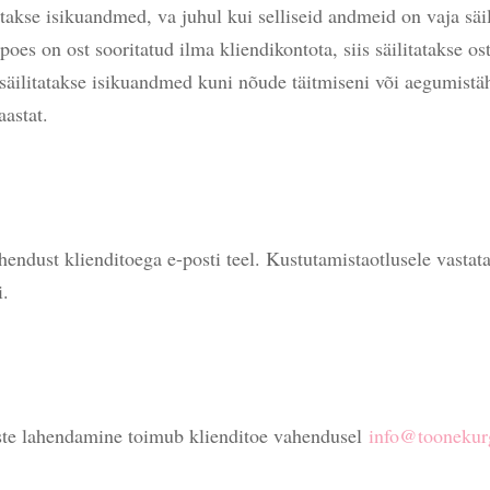
takse isikuandmed, va juhul kui selliseid andmeid on vaja säi
poes on ost sooritatud ilma kliendikontota, siis säilitatakse o
l säilitatakse isikuandmed kuni nõude täitmiseni või aegumistä
aastat.
endust klienditoega e-posti teel. Kustutamistaotlusele vastat
i.
ste lahendamine toimub klienditoe vahendusel
info@toonekur