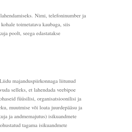
e lahendamiseks.
Nimi, telefoninumber ja
a kohale toimetatava kaubaga, siis
ja poolt, seega edastatakse
 Liidu majanduspiirkonnaga liitunud
vuda selleks, et lahendada veebipoe
aseid füüsilisi, organisatsioonilisi ja
neku, muutmise või loata juurdepääsu ja
kkuja ja andmemajutus) isikuandmete
n kohustatud tagama isikuandmete