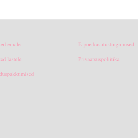
ted emale
E-poe kasutustingimused
ed lastele
Privaatsuspoliitika
duspakkumised