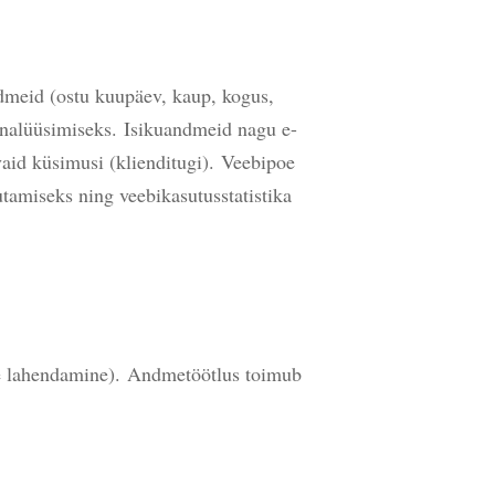
dmeid (ostu kuupäev, kaup, kogus,
 analüüsimiseks.
Isikuandmeid nagu e-
vaid küsimusi (klienditugi).
Veebipoe
utamiseks ning veebikasutusstatistika
te lahendamine).
Andmetöötlus toimub