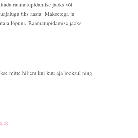
litada raamatupidamise jaoks või
stuajalugu üks aasta.
Maksetega ja
htaja lõpuni.
Raamatupidamise jaoks
akse mitte hiljem kui kuu aja jooksul ning
g.ee