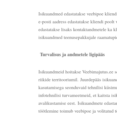
Isikuandmed edastatakse veebipoe kliend
e-posti aadress edastatakse kliendi poolt
edastatakse lisaks kontaktandmetele ka k
isikuandmed teenusepakkujale raamatupi
Turvalisus ja andmetele ligipääs
Isikuandmeid hoitakse Veebimajutus.ee se
riikide territooriumil.
Juurdepääs isikuan
kasutamisega seonduvaid tehnilisi küsimu
infotehnilisi turvameetmeid, et kaitsta 
avalikustamise eest.
Isikuandmete edastam
töötlemine toimub veebipoe ja volitatud t