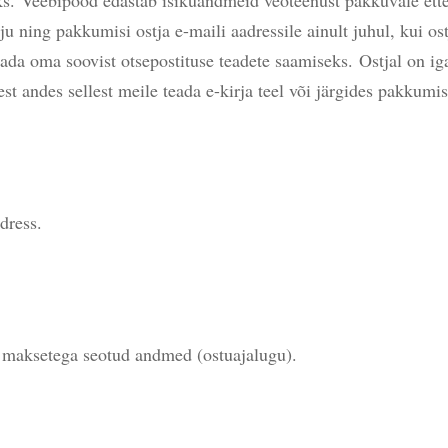
u ning pakkumisi ostja e-maili aadressile ainult juhul, kui os
eada oma soovist otsepostituse teadete saamiseks.
Ostjal on ig
st andes sellest meile teada e-kirja teel või järgides pakkumis
dress.
.
ksetega seotud andmed (ostuajalugu).