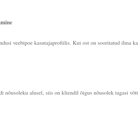
amine
dusi veebipoe kasutajaprofiilis. Kui ost on sooritatud ilma ka
nõusoleku alusel, siis on kliendil õigus nõusolek tagasi võtta