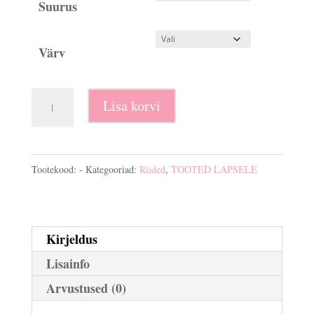
Suurus
Värv
Beebi
Lisa korvi
kojutoomiskomplekt
3.
osaline
Tootekood:
-
Kategooriad:
Riided
,
TOOTED LAPSELE
kogus
Kirjeldus
Lisainfo
Arvustused (0)