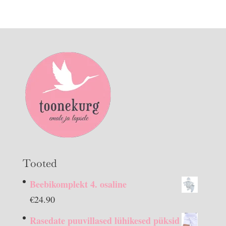
Tooted
Beebikomplekt 4. osaline
€
24.90
Rasedate puuvillased lühikesed püksid