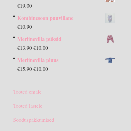
€
19.00
Kombinesoon puuvillane
€
10.90
Meriinovilla püksid
Algne
Praegune
€
13.90
€
10.00
hind
hind
Meriinovilla pluus
oli:
on:
Algne
Praegune
€
15.90
€
10.00
€13.90.
€10.00.
hind
hind
oli:
on:
Tooted emale
€15.90.
€10.00.
Tooted lastele
Sooduspakkumised