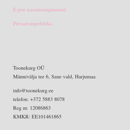
E-poe kasutustingimused
Privaatsuspoliitika
Toonekurg OÜ
Männivälja tee 6, Saue vald, Harjumaa
info@toonekurg.ee
telefon: +372 5883 8078
Reg nr. 12086863
KMKR: EE101461865