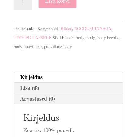
Lisa korvi
beebile
kogus
Tootekood:
-
Kategooriad:
Riided
,
SOODUSHINNAGA
,
TOOTED LAPSELE
Sildid:
beebi body
,
body
,
body beebile
,
body puuvillane
,
puuvillane body
Kirjeldus
Lisainfo
Arvustused (0)
Kirjeldus
Koostis: 100% puuvill.