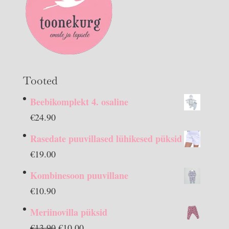
Tooted
Beebikomplekt 4. osaline
€
24.90
Rasedate puuvillased lühikesed püksid
€
19.00
Kombinesoon puuvillane
€
10.90
Meriinovilla püksid
Algne
Praegune
€
13.90
€
10.00