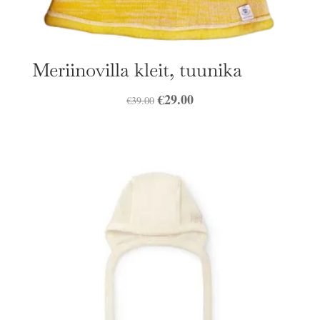
Meriinovilla kleit, tuunika
Algne
€
29.00
Praegune
€
39.00
hind
hind
oli:
on:
€39.00.
€29.00.