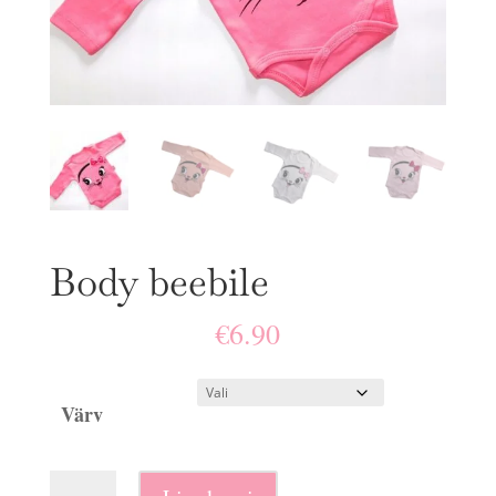
Body beebile
€
6.90
Värv
Body