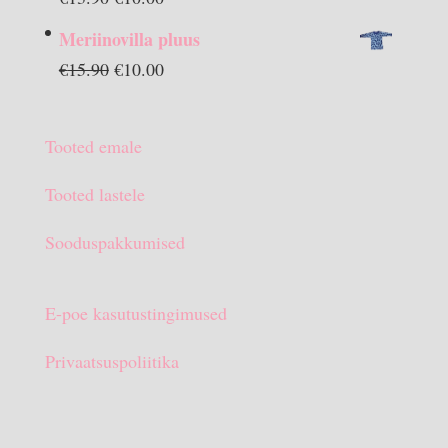
hind
hind
Meriinovilla pluus
oli:
on:
Algne
Praegune
€
15.90
€
10.00
€13.90.
€10.00.
hind
hind
oli:
on:
Tooted emale
€15.90.
€10.00.
Tooted lastele
Sooduspakkumised
E-poe kasutustingimused
Privaatsuspoliitika