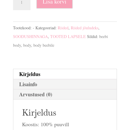
Lisa korvi
beebile
kogus
Tootekood:
-
Kategooriad:
Riided
,
Riided jõuludeks
,
SOODUSHINNAGA
,
TOOTED LAPSELE
Sildid:
beebi
body
,
body
,
body beebile
Kirjeldus
Lisainfo
Arvustused (0)
Kirjeldus
Koostis: 100% puuvill