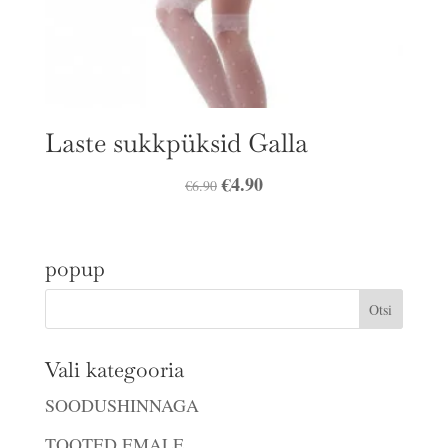
Laste sukkpüksid Galla
Algne
€
4.90
Praegune
€
6.90
hind
hind
oli:
on:
popup
€6.90.
€4.90.
Vali kategooria
SOODUSHINNAGA
TOOTED EMALE