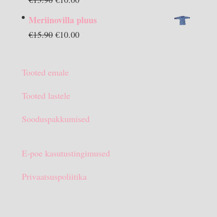
hind
hind
Meriinovilla pluus
oli:
on:
Algne
Praegune
€
15.90
€
10.00
€13.90.
€10.00.
hind
hind
oli:
on:
Tooted emale
€15.90.
€10.00.
Tooted lastele
Sooduspakkumised
E-poe kasutustingimused
Privaatsuspoliitika