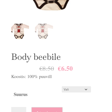
Body beebile
€
6.50
Algne
Praegune
€
8.50
hind
hind
Koostis: 100% puuvill
oli:
on:
€8.50.
€6.50.
Suurus
Body