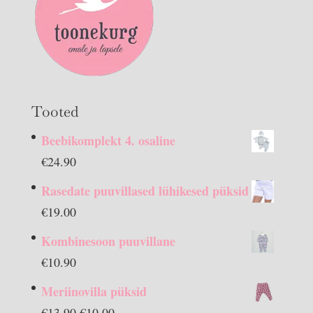
Tooted
Beebikomplekt 4. osaline
€
24.90
Rasedate puuvillased lühikesed püksid
€
19.00
Kombinesoon puuvillane
€
10.90
Meriinovilla püksid
Algne
Praegune
€
13.90
€
10.00