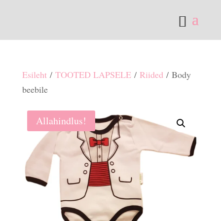
Esileht
/
TOOTED LAPSELE
/
Riided
/ Body
beebile
Allahindlus!