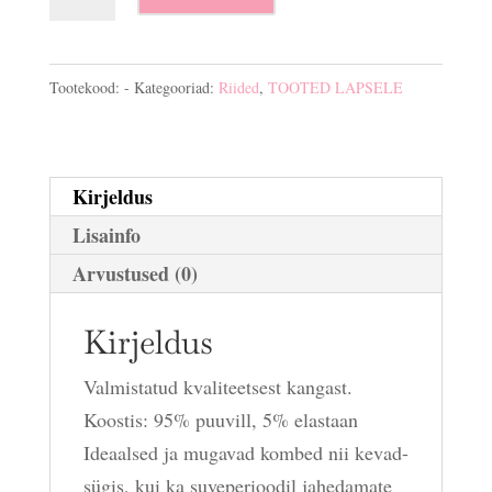
“Karud”
kogus
Tootekood:
-
Kategooriad:
Riided
,
TOOTED LAPSELE
Kirjeldus
Lisainfo
Arvustused (0)
Kirjeldus
Valmistatud kvaliteetsest kangast.
Koostis: 95% puuvill, 5% elastaan
Ideaalsed ja mugavad kombed nii kevad-
sügis, kui ka suveperioodil jahedamate