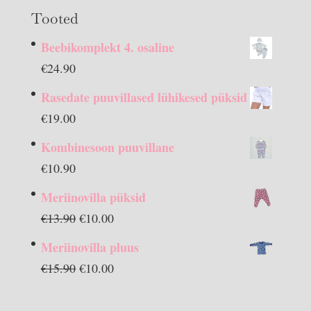
Tooted
Beebikomplekt 4. osaline
€
24.90
Rasedate puuvillased lühikesed püksid
€
19.00
Kombinesoon puuvillane
€
10.90
Meriinovilla püksid
Algne
Praegune
€
13.90
€
10.00
hind
hind
Meriinovilla pluus
oli:
on:
Algne
Praegune
€
15.90
€
10.00
€13.90.
€10.00.
hind
hind
oli:
on: