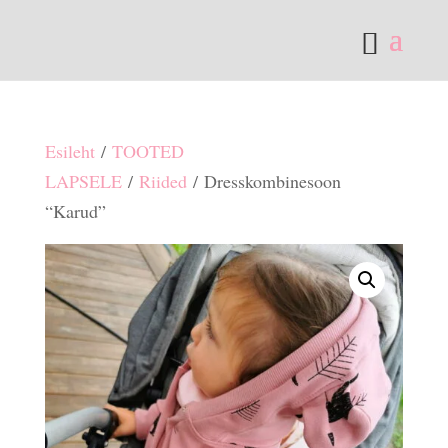
Esileht
/
TOOTED
LAPSELE
/
Riided
/ Dresskombinesoon
“Karud”