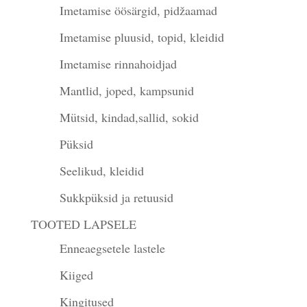
Imetamise öösärgid, pidžaamad
Imetamise pluusid, topid, kleidid
Imetamise rinnahoidjad
Mantlid, joped, kampsunid
Mütsid, kindad,sallid, sokid
Püksid
Seelikud, kleidid
Sukkpüksid ja retuusid
TOOTED LAPSELE
Enneaegsetele lastele
Kiiged
Kingitused