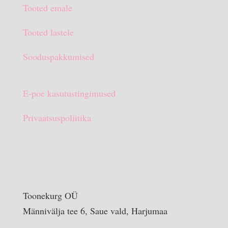
Tooted emale
€15.90.
€10.00.
Tooted lastele
Sooduspakkumised
E-poe kasutustingimused
Privaatsuspoliitika
Toonekurg OÜ
Männivälja tee 6, Saue vald, Harjumaa