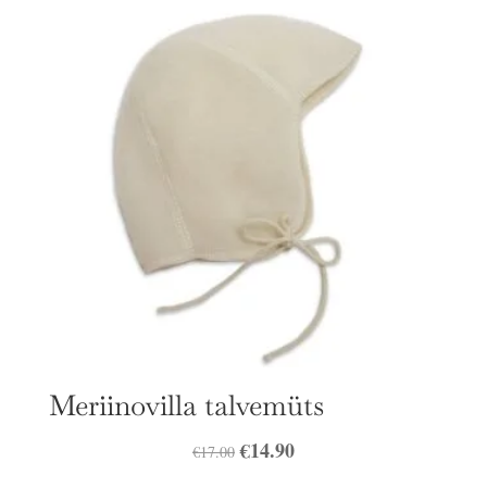
Meriinovilla talvemüts
Algne
€
14.90
Praegune
€
17.00
hind
hind