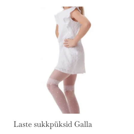
oli:
on:
€17.00.
€14.90.
Laste sukkpüksid Galla