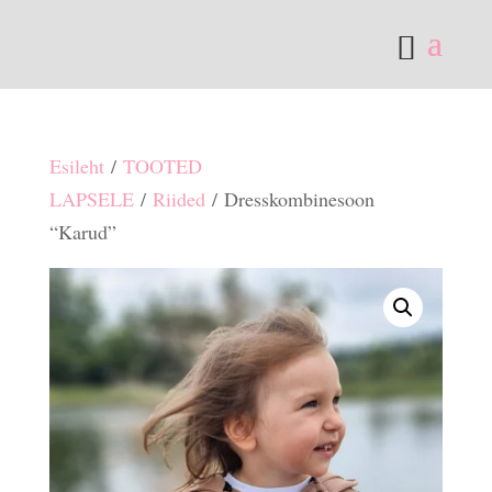
Esileht
/
TOOTED
LAPSELE
/
Riided
/ Dresskombinesoon
“Karud”