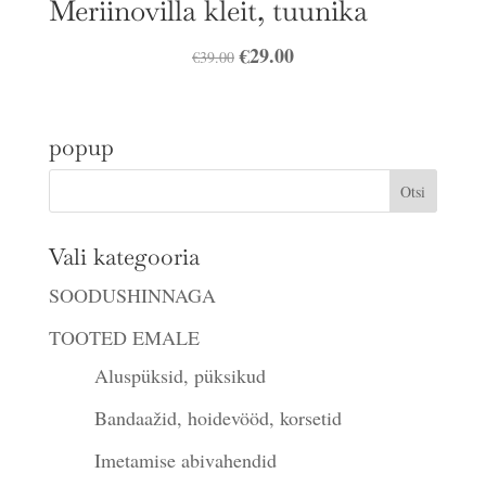
Meriinovilla kleit, tuunika
Algne
€
29.00
Praegune
€
39.00
hind
hind
oli:
on:
popup
€39.00.
€29.00.
Vali kategooria
SOODUSHINNAGA
TOOTED EMALE
Aluspüksid, püksikud
Bandaažid, hoidevööd, korsetid
Imetamise abivahendid