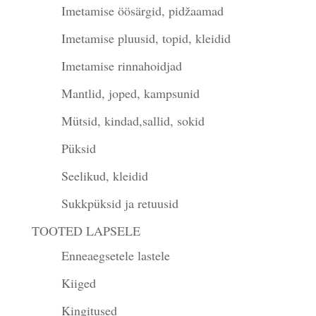
Imetamise öösärgid, pidžaamad
Imetamise pluusid, topid, kleidid
Imetamise rinnahoidjad
Mantlid, joped, kampsunid
Mütsid, kindad,sallid, sokid
Püksid
Seelikud, kleidid
Sukkpüksid ja retuusid
TOOTED LAPSELE
Enneaegsetele lastele
Kiiged
Kingitused