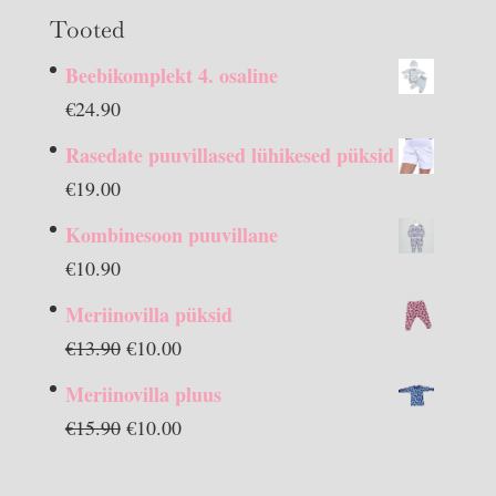
Tooted
Beebikomplekt 4. osaline
€
24.90
Rasedate puuvillased lühikesed püksid
€
19.00
Kombinesoon puuvillane
€
10.90
Meriinovilla püksid
Algne
Praegune
€
13.90
€
10.00
hind
hind
Meriinovilla pluus
oli:
on:
Algne
Praegune
€
15.90
€
10.00
€13.90.
€10.00.
hind
hind
oli:
on: