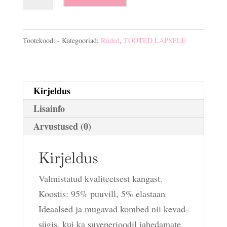
"Karud"
kogus
Tootekood:
-
Kategooriad:
Riided
,
TOOTED LAPSELE
Kirjeldus
Lisainfo
Arvustused (0)
Kirjeldus
Valmistatud kvaliteetsest kangast.
Koostis: 95% puuvill, 5% elastaan
Ideaalsed ja mugavad kombed nii kevad-
sügis, kui ka suveperioodil jahedamate