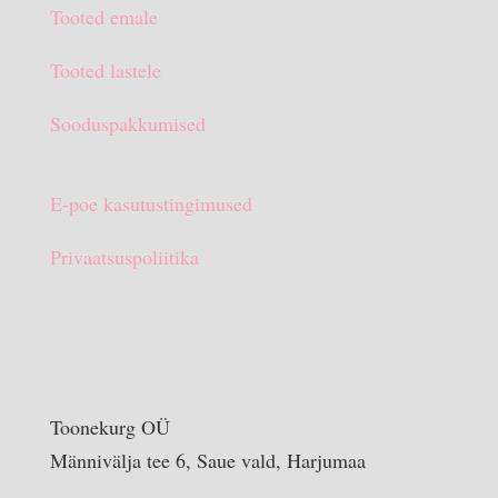
Tooted emale
€15.90.
€10.00.
Tooted lastele
Sooduspakkumised
E-poe kasutustingimused
Privaatsuspoliitika
Toonekurg OÜ
Männivälja tee 6, Saue vald, Harjumaa