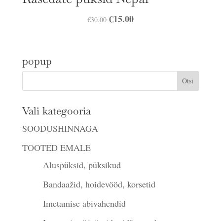
Algne
€
15.00
Praegune
€
30.00
hind
hind
oli:
on:
popup
€30.00.
€15.00.
Vali kategooria
SOODUSHINNAGA
TOOTED EMALE
Aluspüksid, püksikud
Bandaažid, hoidevööd, korsetid
Imetamise abivahendid