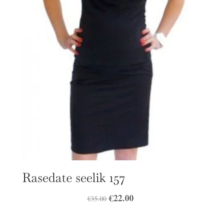
Rasedate seelik 157
Algne
€
22.00
Praegune
€
35.00
hind
hind