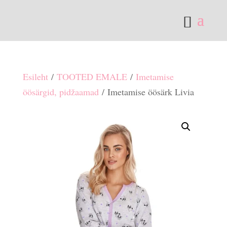
Esileht
/
TOOTED EMALE
/
Imetamise
öösärgid, pidžaamad
/ Imetamise öösärk Livia