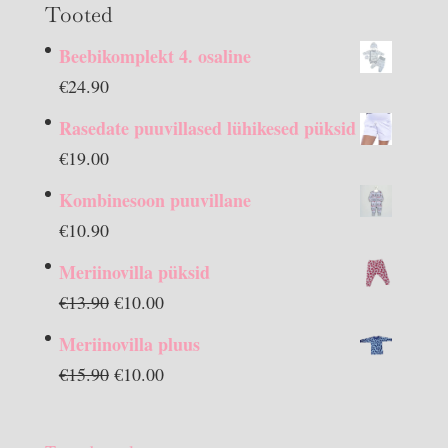
Tooted
Beebikomplekt 4. osaline
€
24.90
Rasedate puuvillased lühikesed püksid
€
19.00
Kombinesoon puuvillane
€
10.90
Meriinovilla püksid
Algne
Praegune
€
13.90
€
10.00
hind
hind
Meriinovilla pluus
oli:
on:
Algne
Praegune
€
15.90
€
10.00
€13.90.
€10.00.
hind
hind
oli:
on: