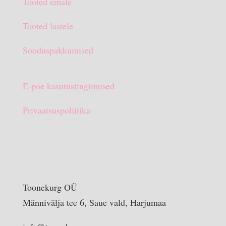
Tooted emale
€15.90.
€10.00.
Tooted lastele
Sooduspakkumised
E-poe kasutustingimused
Privaatsuspoliitika
Toonekurg OÜ
Männivälja tee 6, Saue vald, Harjumaa