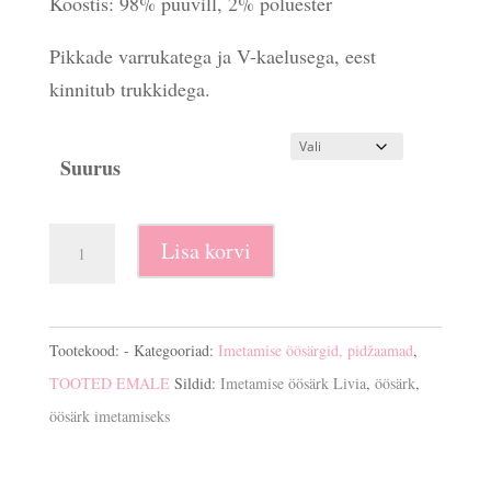
Koostis: 98% puuvill, 2% polüester
Pikkade varrukatega ja V-kaelusega, eest
kinnitub trukkidega.
Suurus
Imetamise
Lisa korvi
öösärk
Livia
kogus
Tootekood:
-
Kategooriad:
Imetamise öösärgid, pidžaamad
,
TOOTED EMALE
Sildid:
Imetamise öösärk Livia
,
öösärk
,
öösärk imetamiseks