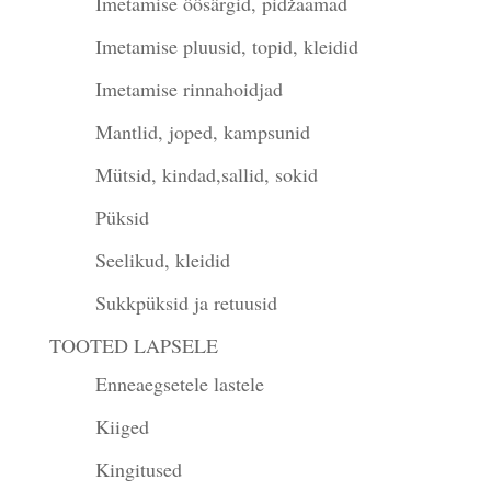
Imetamise öösärgid, pidžaamad
Imetamise pluusid, topid, kleidid
Imetamise rinnahoidjad
Mantlid, joped, kampsunid
Mütsid, kindad,sallid, sokid
Püksid
Seelikud, kleidid
Sukkpüksid ja retuusid
TOOTED LAPSELE
Enneaegsetele lastele
Kiiged
Kingitused