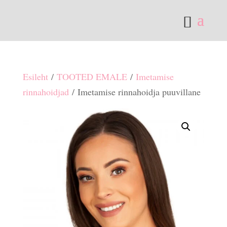
Esileht
/
TOOTED EMALE
/
Imetamise
rinnahoidjad
/ Imetamise rinnahoidja puuvillane