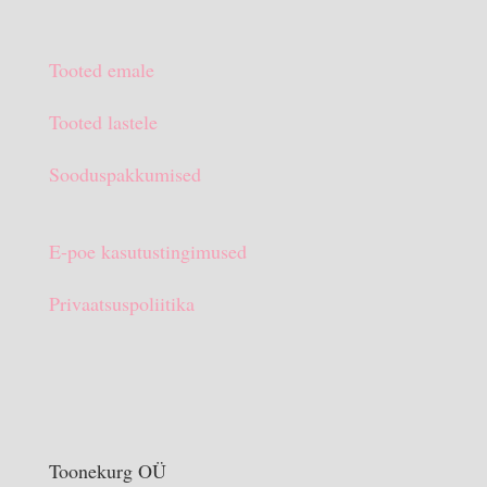
€13.90.
€10.00.
hind
hind
oli:
on:
Tooted emale
€15.90.
€10.00.
Tooted lastele
Sooduspakkumised
E-poe kasutustingimused
Privaatsuspoliitika
Toonekurg OÜ