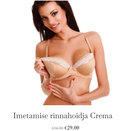
Imetamise rinnahoidja Crema
Algne
€
29.00
Praegune
€
34.00