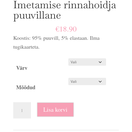
Imetamise rinnahoidja
puuvillane
€
18.90
Koostis: 95% puuvill, 5% elastaan. Ilma
tugikaarteta.
Värv
Mõõdud
Imetamise
Lisa korvi
rinnahoidja
puuvillane