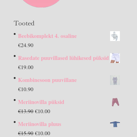
Tooted
Beebikomplekt 4. osaline
€
24.90
Rasedate puuvillased lühikesed püksid
€
19.00
Kombinesoon puuvillane
€
10.90
Meriinovilla püksid
Algne
Praegune
€
13.90
€
10.00
hind
hind
Meriinovilla pluus
oli:
on:
Algne
Praegune
€
15.90
€
10.00