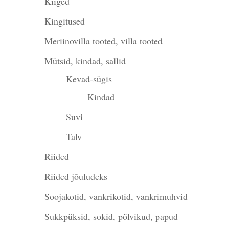
Kiiged
Kingitused
Meriinovilla tooted, villa tooted
Mütsid, kindad, sallid
Kevad-sügis
Kindad
Suvi
Talv
Riided
Riided jõuludeks
Soojakotid, vankrikotid, vankrimuhvid
Sukkpüksid, sokid, põlvikud, papud