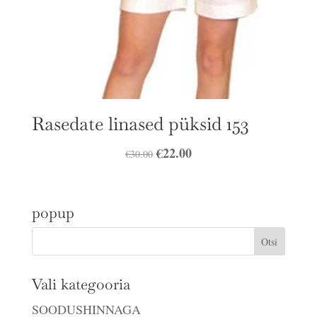
Rasedate linased püksid 153
Algne
€
22.00
Praegune
€
30.00
hind
hind
oli:
on:
popup
€30.00.
€22.00.
Vali kategooria
SOODUSHINNAGA