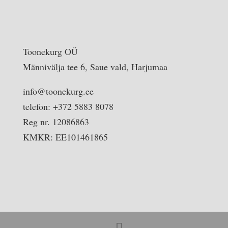
Toonekurg OÜ
Männivälja tee 6, Saue vald, Harjumaa
info@toonekurg.ee
telefon: +372 5883 8078
Reg nr. 12086863
KMKR: EE101461865