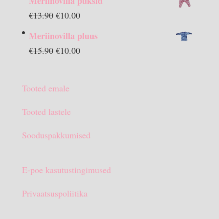
Meriinovilla püksid
Algne
Praegune
€
13.90
€
10.00
hind
hind
Meriinovilla pluus
oli:
on:
Algne
Praegune
€
15.90
€
10.00
€13.90.
€10.00.
hind
hind
oli:
on:
Tooted emale
€15.90.
€10.00.
Tooted lastele
Sooduspakkumised
E-poe kasutustingimused
Privaatsuspoliitika