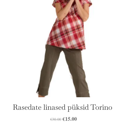
Rasedate linased püksid Torino
Algne
€
15.00
Praegune
€
30.00
hind
hind