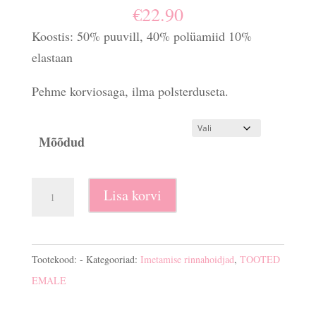
€
22.90
Koostis: 50% puuvill, 40% polüamiid 10%
elastaan
Pehme korviosaga, ilma polsterduseta.
Mõõdud
Imetamise
Lisa korvi
rinnahoidja
tugikaartega
Mama
Tootekood:
-
Kategooriad:
Imetamise rinnahoidjad
,
TOOTED
Bella
EMALE
kogus