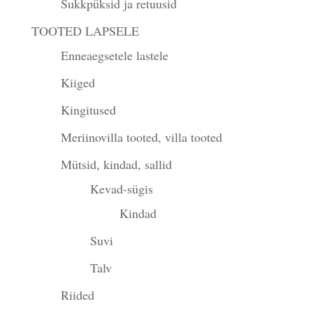
Sukkpüksid ja retuusid
TOOTED LAPSELE
Enneaegsetele lastele
Kiiged
Kingitused
Meriinovilla tooted, villa tooted
Mütsid, kindad, sallid
Kevad-sügis
Kindad
Suvi
Talv
Riided