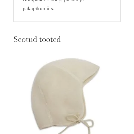
päkapikumüts.
Seotud tooted