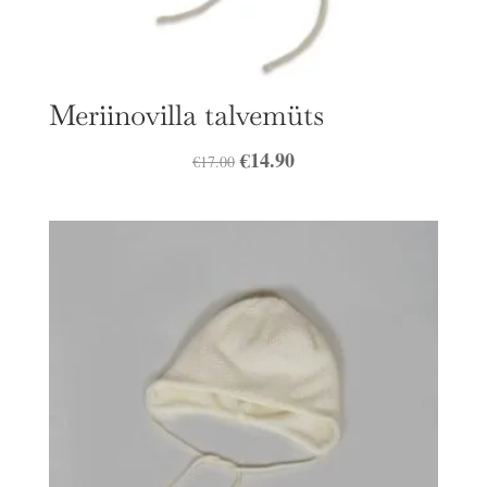
Meriinovilla talvemüts
Algne
€
14.90
Praegune
€
17.00
hind
hind
oli:
on:
€17.00.
€14.90.