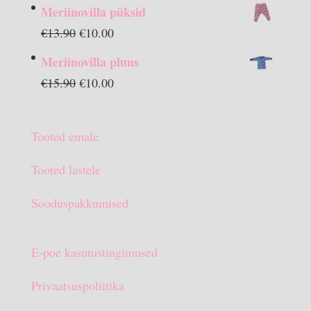
Meriinovilla püksid
Algne
Praegune
€
13.90
€
10.00
hind
hind
Meriinovilla pluus
oli:
on:
Algne
Praegune
€
15.90
€
10.00
€13.90.
€10.00.
hind
hind
oli:
on:
Tooted emale
€15.90.
€10.00.
Tooted lastele
Sooduspakkumised
E-poe kasutustingimused
Privaatsuspoliitika