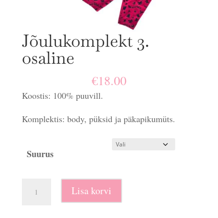
Jõulukomplekt 3.
osaline
€
18.00
Koostis: 100% puuvill.
Komplektis: body, püksid ja päkapikumüts.
Suurus
Jõulukomplekt
Lisa korvi
3.
osaline