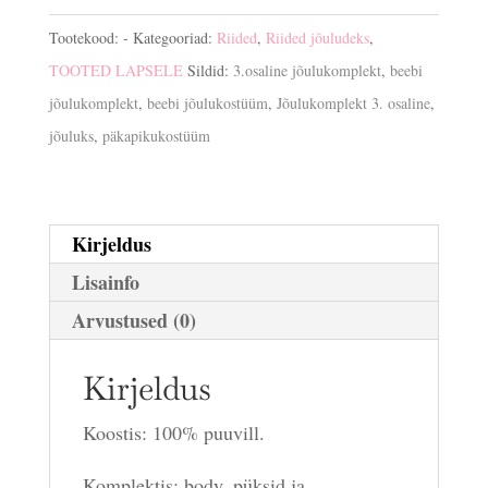
kogus
Tootekood:
-
Kategooriad:
Riided
,
Riided jõuludeks
,
TOOTED LAPSELE
Sildid:
3.osaline jõulukomplekt
,
beebi
jõulukomplekt
,
beebi jõulukostüüm
,
Jõulukomplekt 3. osaline
,
jõuluks
,
päkapikukostüüm
Kirjeldus
Lisainfo
Arvustused (0)
Kirjeldus
Koostis: 100% puuvill.
Komplektis: body, püksid ja