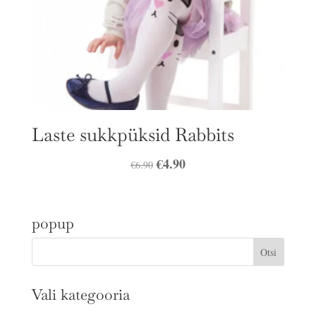
Laste sukkpüksid Rabbits
Algne
€
4.90
Praegune
€
6.90
hind
hind
oli:
on:
popup
€6.90.
€4.90.
Vali kategooria