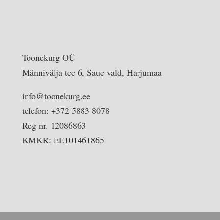
Toonekurg OÜ
Männivälja tee 6, Saue vald, Harjumaa
info@toonekurg.ee
telefon: +372 5883 8078
Reg nr. 12086863
KMKR: EE101461865