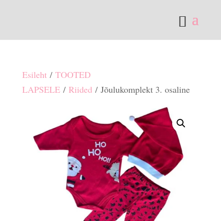
Esileht
/
TOOTED
LAPSELE
/
Riided
/ Jõulukomplekt 3. osaline