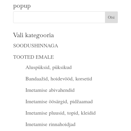
popup
Vali kategooria
SOODUSHINNAGA
TOOTED EMALE
Aluspüksid, püksikud
Bandaažid, hoidevööd, korsetid
Imetamise abivahendid
Imetamise öösärgid, pidžaamad
Imetamise pluusid, topid, kleidid
Imetamise rinnahoidjad