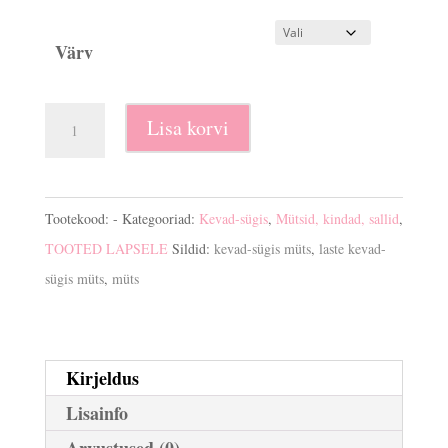
Värv
Kevad-
Lisa korvi
sügis
müts
kogus
Tootekood:
-
Kategooriad:
Kevad-sügis
,
Mütsid, kindad, sallid
,
TOOTED LAPSELE
Sildid:
kevad-sügis müts
,
laste kevad-
sügis müts
,
müts
Kirjeldus
Lisainfo
Arvustused (0)