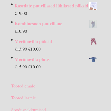
Rasedate puuvillased lühikesed püksid
€
19.00
Kombinesoon puuvillane
€
10.90
Meriinovilla püksid
Algne
Praegune
€
13.90
€
10.00
hind
hind
Meriinovilla pluus
oli:
on:
Algne
Praegune
€
15.90
€
10.00
€13.90.
€10.00.
hind
hind
oli:
on:
Tooted emale
€15.90.
€10.00.
Tooted lastele
Sooduspakkumised