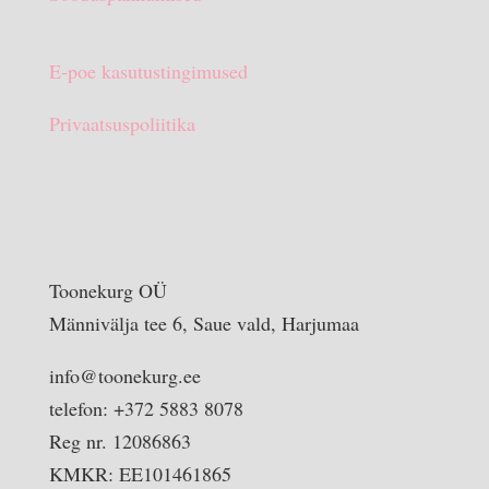
E-poe kasutustingimused
Privaatsuspoliitika
Toonekurg OÜ
Männivälja tee 6, Saue vald, Harjumaa
info@toonekurg.ee
telefon: +372 5883 8078
Reg nr. 12086863
KMKR: EE101461865