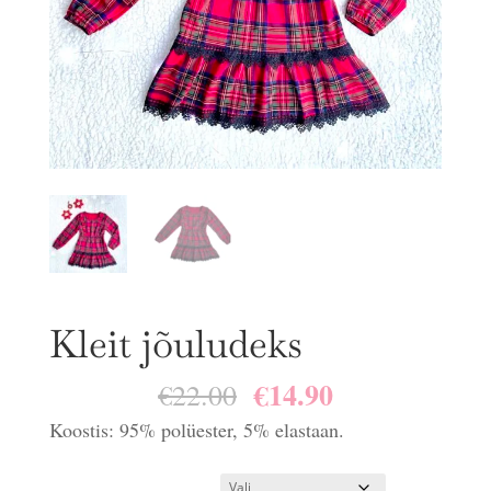
Kleit jõuludeks
€
14.90
Algne
Praegune
€
22.00
hind
hind
Koostis: 95% polüester, 5% elastaan.
oli:
on: