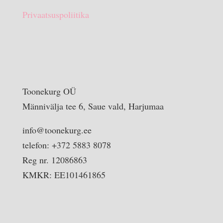
Privaatsuspoliitika
Toonekurg OÜ
Männivälja tee 6, Saue vald, Harjumaa
info@toonekurg.ee
telefon: +372 5883 8078
Reg nr. 12086863
KMKR: EE101461865