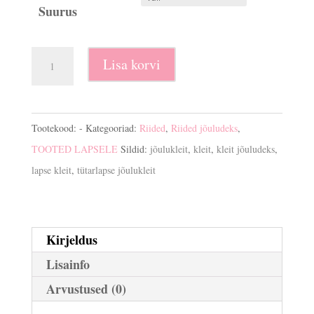
€22.00.
€14.90.
Suurus
Kleit
Lisa korvi
jõuludeks
kogus
Tootekood:
-
Kategooriad:
Riided
,
Riided jõuludeks
,
TOOTED LAPSELE
Sildid:
jõulukleit
,
kleit
,
kleit jõuludeks
,
lapse kleit
,
tütarlapse jõulukleit
Kirjeldus
Lisainfo
Arvustused (0)