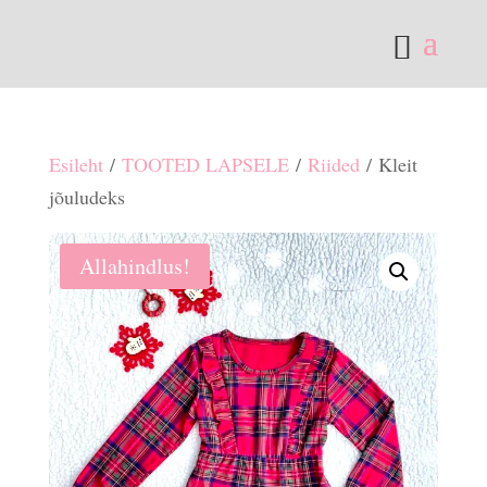
Esileht
/
TOOTED LAPSELE
/
Riided
/ Kleit
jõuludeks
Allahindlus!