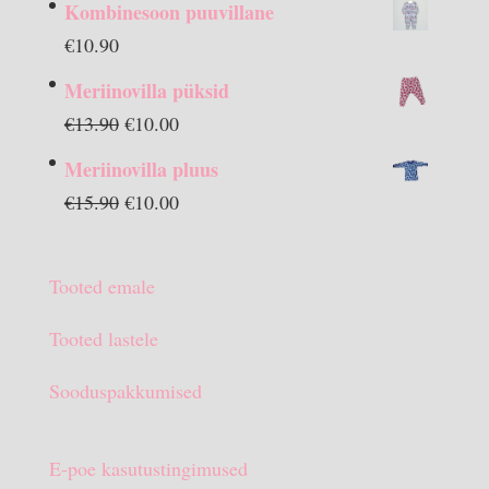
Kombinesoon puuvillane
€
10.90
Meriinovilla püksid
Algne
Praegune
€
13.90
€
10.00
hind
hind
Meriinovilla pluus
oli:
on:
Algne
Praegune
€
15.90
€
10.00
€13.90.
€10.00.
hind
hind
oli:
on:
Tooted emale
€15.90.
€10.00.
Tooted lastele
Sooduspakkumised
E-poe kasutustingimused