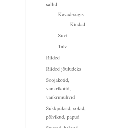
sallid
Kevad-sügis
Kindad
Suvi
Talv
Riided
Riided jõuludeks
Soojakotid,
vankrikotid,
vankrimuhvid
Sukkpüksid, sokid,
põlvikud, papud
Suusad, kelgud