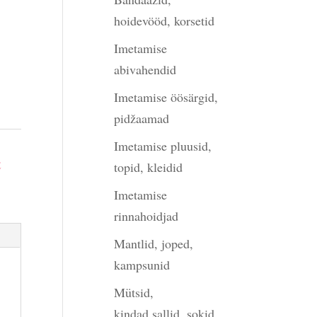
hoidevööd, korsetid
Imetamise
abivahendid
Imetamise öösärgid,
pidžaamad
Imetamise pluusid,
E
topid, kleidid
Imetamise
rinnahoidjad
Mantlid, joped,
kampsunid
Mütsid,
kindad,sallid, sokid