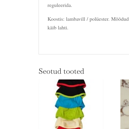
reguleerida.
Koostis: lambavill / polüester. Mõõdu
käib lahti.
Seotud tooted