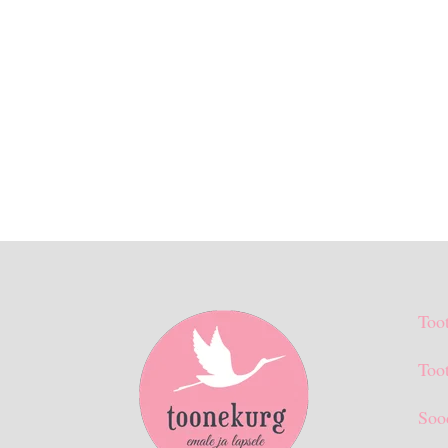
Too
Toot
Soo