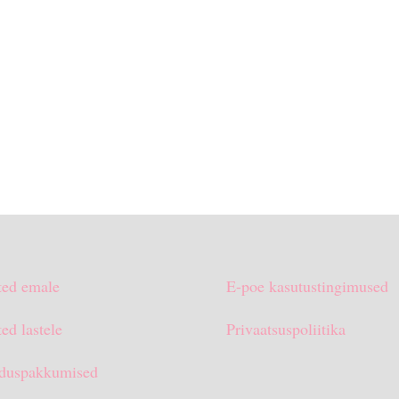
ted emale
E-poe kasutustingimused
ed lastele
Privaatsuspoliitika
duspakkumised