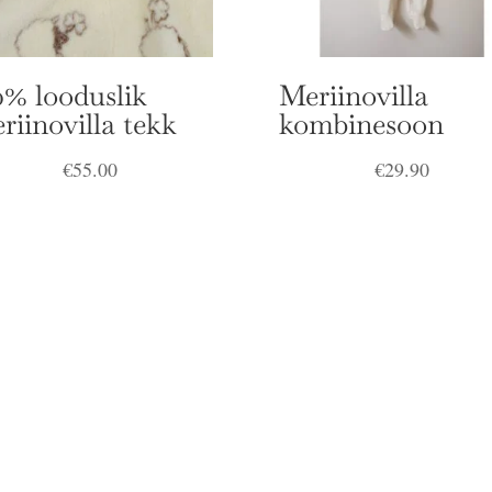
0% looduslik
Meriinovilla
riinovilla tekk
kombinesoon
€
55.00
€
29.90