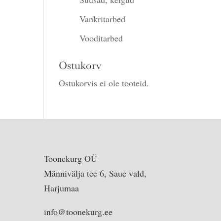
Vankritarbed
Vooditarbed
Ostukorv
Ostukorvis ei ole tooteid.
Toonekurg OÜ
Männivälja tee 6, Saue vald,
Harjumaa
info@toonekurg.ee