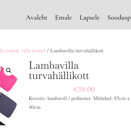
Avaleht
Emale
Lapsele
Soodusp
la tooted, villa tooted
/ Lambavilla turvahällikott
Lambavilla
turvahällikott
€
39.00
Koostis: lambavill / polüester. Mõõdud: 85cm x
40cm.