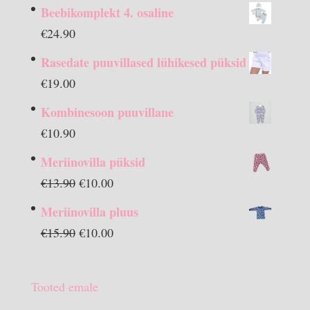
Beebikomplekt 4. osaline
€
24.90
Rasedate puuvillased lühikesed püksid
€
19.00
Kombinesoon puuvillane
€
10.90
Meriinovilla püksid
Algne
Praegune
€
13.90
€
10.00
hind
hind
Meriinovilla pluus
oli:
on:
Algne
Praegune
€
15.90
€
10.00
€13.90.
€10.00.
hind
hind
oli:
on:
Tooted emale
€15.90.
€10.00.