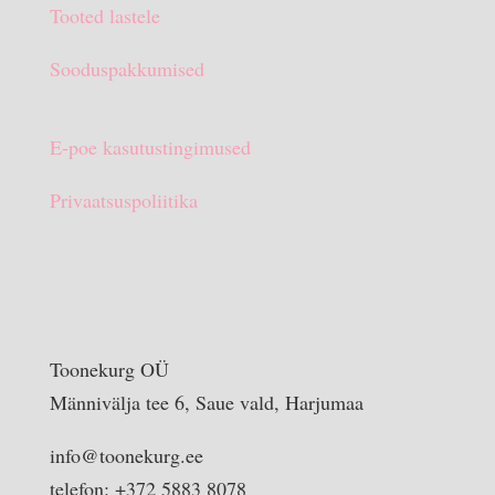
Tooted lastele
Sooduspakkumised
E-poe kasutustingimused
Privaatsuspoliitika
Toonekurg OÜ
Männivälja tee 6, Saue vald, Harjumaa
info@toonekurg.ee
telefon: +372 5883 8078