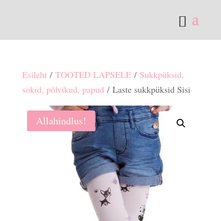
Esileht
/
TOOTED LAPSELE
/
Sukkpüksid,
sokid, põlvikud, papud
/ Laste sukkpüksid Sisi
Allahindlus!