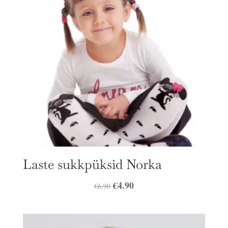
Laste sukkpüksid Norka
Algne
€
4.90
Praegune
€
6.90
hind
hind
oli:
on: