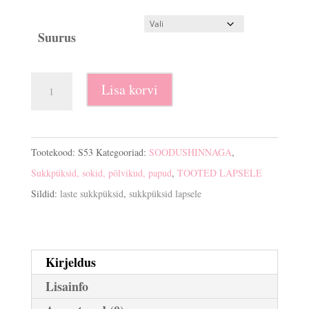
€6.90.
€4.90.
Suurus
Laste
Lisa korvi
sukkpüksid
Sisi
kogus
Tootekood:
S53
Kategooriad:
SOODUSHINNAGA
,
Sukkpüksid, sokid, põlvikud, papud
,
TOOTED LAPSELE
Sildid:
laste sukkpüksid
,
sukkpüksid lapsele
Kirjeldus
Lisainfo