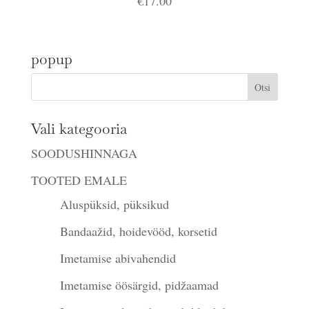
€
17.00
popup
Vali kategooria
SOODUSHINNAGA
TOOTED EMALE
Aluspüksid, püksikud
Bandaažid, hoidevööd, korsetid
Imetamise abivahendid
Imetamise öösärgid, pidžaamad