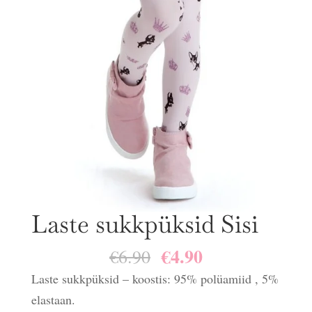
Laste sukkpüksid Sisi
€
4.90
Algne
Praegune
€
6.90
hind
hind
Laste sukkpüksid – koostis: 95% polüamiid , 5%
oli:
on:
elastaan.