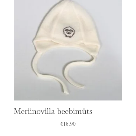
€6.90.
€4.90.
Meriinovilla beebimüts
€
18.90