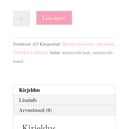
Meriinovilla
Lisa korvi
body
kogus
Tootekood:
423
Kategooriad:
Meriinovilla tooted, villa tooted
,
TOOTED LAPSELE
Sildid:
meriinovilla body
,
meriinovilla
tooted
Kirjeldus
Lisainfo
Arvustused (0)
Kirjeldus