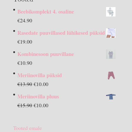
Beebikomplekt 4. osaline
€
24.90
Rasedate puuvillased lühikesed püksid
€
19.00
Kombinesoon puuvillane
€
10.90
Meriinovilla püksid
Algne
Praegune
€
13.90
€
10.00
hind
hind
Meriinovilla pluus
oli:
on:
Algne
Praegune
€
15.90
€
10.00
€13.90.
€10.00.
hind
hind
oli:
on:
Tooted emale
€15.90.
€10.00.