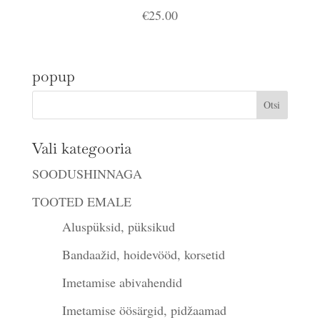
€
25.00
popup
Vali kategooria
SOODUSHINNAGA
TOOTED EMALE
Aluspüksid, püksikud
Bandaažid, hoidevööd, korsetid
Imetamise abivahendid
Imetamise öösärgid, pidžaamad