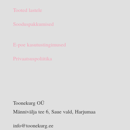
Tooted lastele
Sooduspakkumised
E-poe kasutustingimused
Privaatsuspoliitika
Toonekurg OÜ
Männivälja tee 6, Saue vald, Harjumaa
info@toonekurg.ee