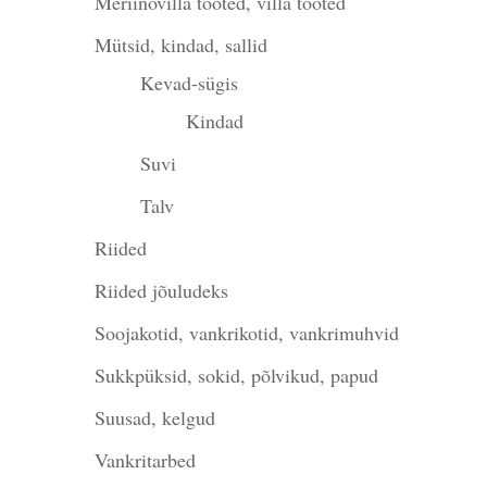
Meriinovilla tooted, villa tooted
Mütsid, kindad, sallid
Kevad-sügis
Kindad
Suvi
Talv
Riided
Riided jõuludeks
Soojakotid, vankrikotid, vankrimuhvid
Sukkpüksid, sokid, põlvikud, papud
Suusad, kelgud
Vankritarbed