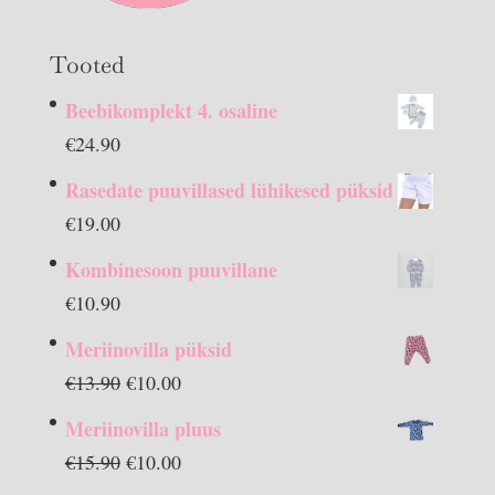
Tooted
Beebikomplekt 4. osaline
€
24.90
Rasedate puuvillased lühikesed püksid
€
19.00
Kombinesoon puuvillane
€
10.90
Meriinovilla püksid
Algne
Praegune
€
13.90
€
10.00
hind
hind
Meriinovilla pluus
oli:
on:
Algne
Praegune
€
15.90
€
10.00
€13.90.
€10.00.
hind
hind