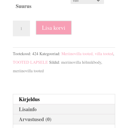
Suurus
Meriinovilla
Lisa korvi
hõlmikbody
kogus
Tootekood:
424
Kategooriad:
Meriinovilla tooted, villa tooted
,
TOOTED LAPSELE
Sildid:
meriinovilla hõlmikbody
,
meriinovilla tooted
Kirjeldus
Lisainfo
Arvustused (0)