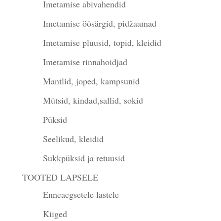
Imetamise abivahendid
Imetamise öösärgid, pidžaamad
Imetamise pluusid, topid, kleidid
Imetamise rinnahoidjad
Mantlid, joped, kampsunid
Mütsid, kindad,sallid, sokid
Püksid
Seelikud, kleidid
Sukkpüksid ja retuusid
TOOTED LAPSELE
Enneaegsetele lastele
Kiiged