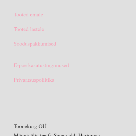
oli:
on:
Tooted emale
€15.90.
€10.00.
Tooted lastele
Sooduspakkumised
E-poe kasutustingimused
Privaatsuspoliitika
Toonekurg OÜ
Männivälja tee 6, Saue vald, Harjumaa