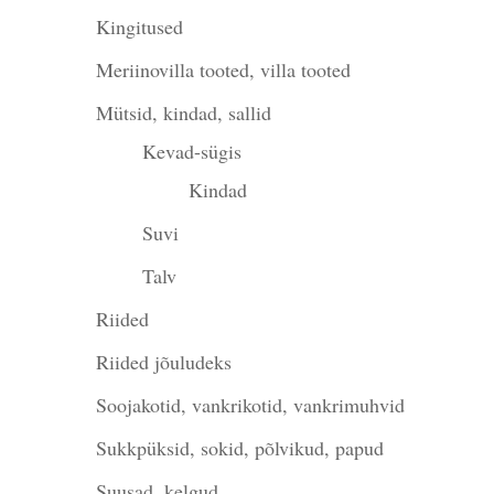
Kingitused
Meriinovilla tooted, villa tooted
Mütsid, kindad, sallid
Kevad-sügis
Kindad
Suvi
Talv
Riided
Riided jõuludeks
Soojakotid, vankrikotid, vankrimuhvid
Sukkpüksid, sokid, põlvikud, papud
Suusad, kelgud