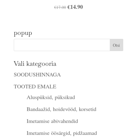
Algne
€
14.90
Praegune
€
17.00
hind
hind
oli:
on:
popup
€17.00.
€14.90.
Vali kategooria
SOODUSHINNAGA
TOOTED EMALE
Aluspüksid, püksikud
Bandaažid, hoidevööd, korsetid
Imetamise abivahendid
Imetamise öösärgid, pidžaamad