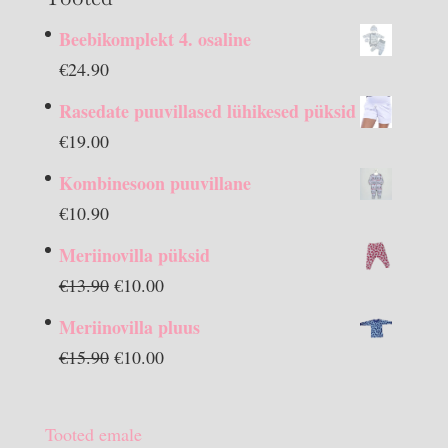
Beebikomplekt 4. osaline
€
24.90
Rasedate puuvillased lühikesed püksid
€
19.00
Kombinesoon puuvillane
€
10.90
Meriinovilla püksid
Algne
Praegune
€
13.90
€
10.00
hind
hind
Meriinovilla pluus
oli:
on:
Algne
Praegune
€
15.90
€
10.00
€13.90.
€10.00.
hind
hind
oli:
on:
Tooted emale
€15.90.
€10.00.