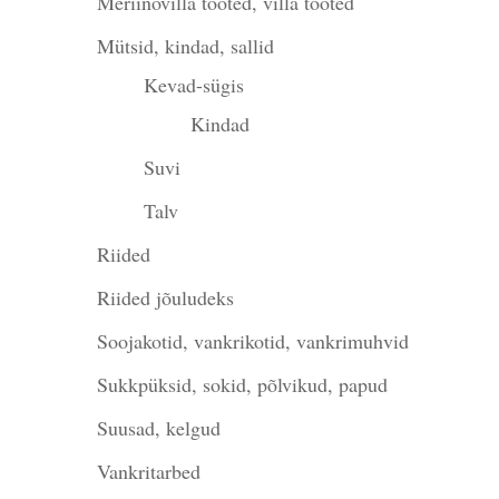
Meriinovilla tooted, villa tooted
Mütsid, kindad, sallid
Kevad-sügis
Kindad
Suvi
Talv
Riided
Riided jõuludeks
Soojakotid, vankrikotid, vankrimuhvid
Sukkpüksid, sokid, põlvikud, papud
Suusad, kelgud
Vankritarbed