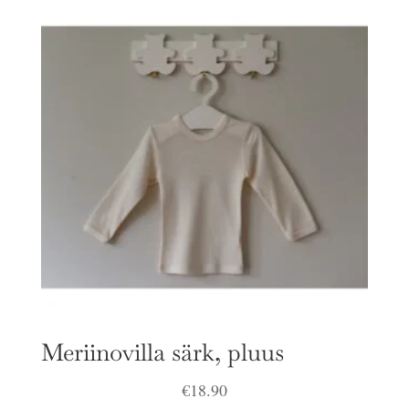
Meriinovilla särk, pluus
€
18.90