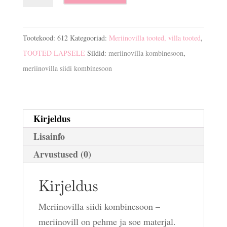
siidi
kombinesoon
kogus
Tootekood:
612
Kategooriad:
Meriinovilla tooted, villa tooted
,
TOOTED LAPSELE
Sildid:
meriinovilla kombinesoon
,
meriinovilla siidi kombinesoon
Kirjeldus
Lisainfo
Arvustused (0)
Kirjeldus
Meriinovilla siidi kombinesoon –
meriinovill on pehme ja soe materjal.