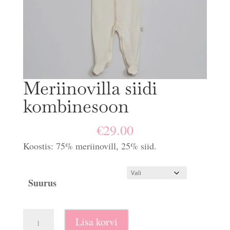
Meriinovilla siidi
kombinesoon
€
29.00
Koostis: 75% meriinovill, 25% siid.
Suurus
Meriinovilla
Lisa korvi