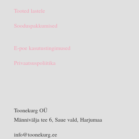
Tooted lastele
Sooduspakkumised
E-poe kasutustingimused
Privaatsuspoliitika
Toonekurg OÜ
Männivälja tee 6, Saue vald, Harjumaa
info@toonekurg.ee