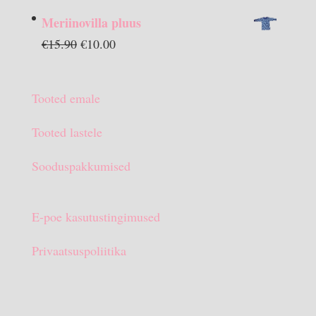
hind
hind
Meriinovilla pluus
oli:
on:
Algne
Praegune
€
15.90
€
10.00
€13.90.
€10.00.
hind
hind
oli:
on:
Tooted emale
€15.90.
€10.00.
Tooted lastele
Sooduspakkumised
E-poe kasutustingimused
Privaatsuspoliitika