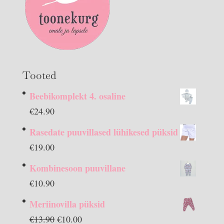
Tooted
Beebikomplekt 4. osaline
€
24.90
Rasedate puuvillased lühikesed püksid
€
19.00
Kombinesoon puuvillane
€
10.90
Meriinovilla püksid
Algne
Praegune
€
13.90
€
10.00