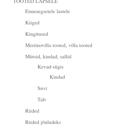
TOOTED LAPSELE
Enneaegsetele lastele
Kiiged
Kingitused
Meriinovilla tooted, villa tooted
Mütsid, kindad, sallid
Kevad-sügis
Kindad
Suvi
Talv
Riided
Riided jõuludeks