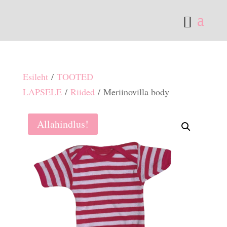
Esileht
/
TOOTED
LAPSELE
/
Riided
/ Meriinovilla body
Allahindlus!