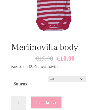
Meriinovilla body
€
10.00
Algne
Praegune
€
15.90
hind
hind
Koostis: 100% meriinovill
oli:
on:
€15.90.
€10.00.
Suurus
Meriinovilla
Lisa korvi
body