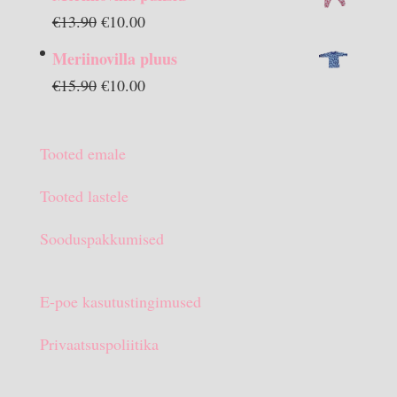
Algne
Praegune
€
13.90
€
10.00
hind
hind
Meriinovilla pluus
oli:
on:
Algne
Praegune
€
15.90
€
10.00
€13.90.
€10.00.
hind
hind
oli:
on:
Tooted emale
€15.90.
€10.00.
Tooted lastele
Sooduspakkumised
E-poe kasutustingimused
Privaatsuspoliitika