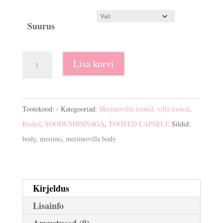
oli:
on:
€15.90.
€10.00.
Suurus
Meriinovilla
Lisa korvi
body
kogus
Tootekood:
-
Kategooriad:
Meriinovilla tooted, villa tooted
,
Riided
,
SOODUSHINNAGA
,
TOOTED LAPSELE
Sildid:
body
,
meriino
,
meriinovilla body
Kirjeldus
Lisainfo
Arvustused (0)