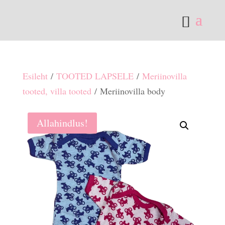
Esileht
/
TOOTED LAPSELE
/
Meriinovilla
tooted, villa tooted
/ Meriinovilla body
Allahindlus!