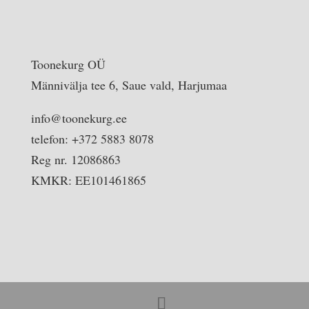
Toonekurg OÜ
Männivälja tee 6, Saue vald, Harjumaa
info@toonekurg.ee
telefon: +372 5883 8078
Reg nr. 12086863
KMKR: EE101461865