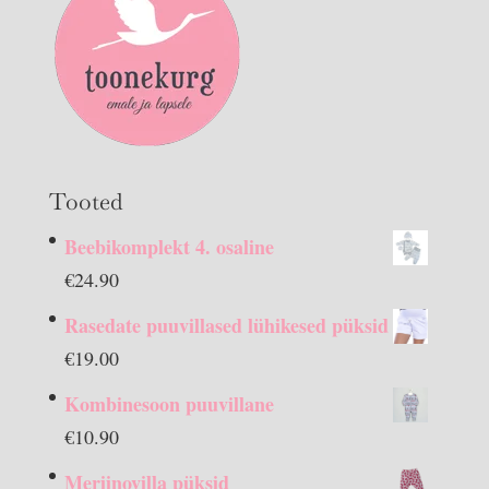
Tooted
Beebikomplekt 4. osaline
€
24.90
Rasedate puuvillased lühikesed püksid
€
19.00
Kombinesoon puuvillane
€
10.90
Meriinovilla püksid