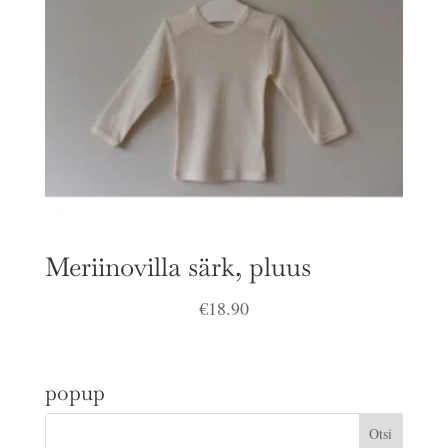
Meriinovilla särk, pluus
€
18.90
popup