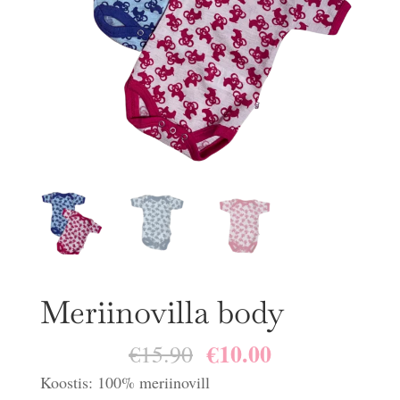
Meriinovilla body
€
10.00
Algne
Praegune
€
15.90
hind
hind
Koostis: 100% meriinovill