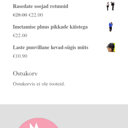
hind
hind
Rasedate soojad retuusid
oli:
on:
Algne
Praegune
€
28.00
€
22.00
€25.00.
€15.50.
hind
hind
Imetamise pluus pikkade käistega
oli:
on:
€
22.00
€28.00.
€22.00.
Laste puuvillane kevad-sügis müts
€
10.90
Ostukorv
Ostukorvis ei ole tooteid.