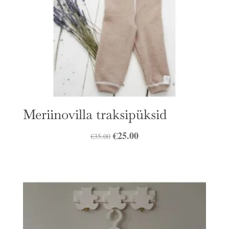
Meriinovilla traksipüksid
Algne
€
25.00
Praegune
€
35.00
hind
hind
oli:
on:
€35.00.
€25.00.