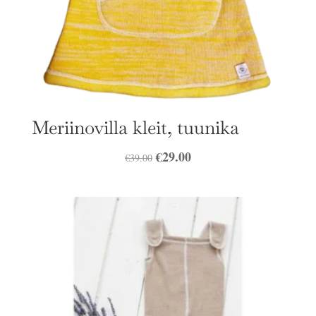
Meriinovilla kleit, tuunika
Algne
€
29.00
Praegune
€
39.00
hind
hind
oli:
on:
€39.00.
€29.00.