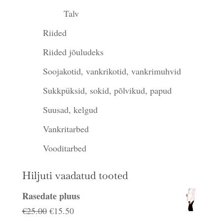
Talv
Riided
Riided jõuludeks
Soojakotid, vankrikotid, vankrimuhvid
Sukkpüksid, sokid, põlvikud, papud
Suusad, kelgud
Vankritarbed
Vooditarbed
Hiljuti vaadatud tooted
Rasedate pluus
Algne
Praegune
€
25.00
€
15.50