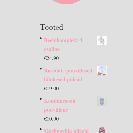
Tooted
Beebikomplekt 4.
osaline
€
24.90
Rasedate puuvillased
lühikesed püksid
€
19.00
Kombinesoon
puuvillane
€
10.90
Meriinovilla püksid