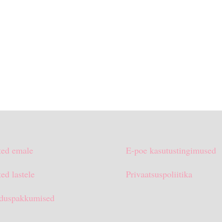
ted emale
E-poe kasutustingimused
ed lastele
Privaatsuspoliitika
duspakkumised