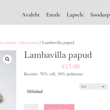
Avaleht
Emale
Lapsele
Soodusp
la tooted, villa tooted
/ Lambavilla papud
Lambavilla papud
€
15.00
Koostis: 70% vill, 30% polüester
Mõõdud
Lambavilla
Lisa korvi