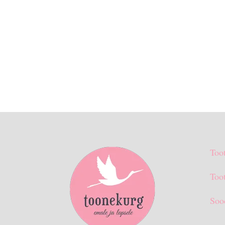
Too
Toot
Soo