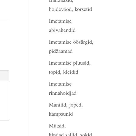
hoidevööd, korsetid
Imetamise
abivahendid
,
Imetamise öösärgid,
pidžaamad
Imetamise pluusid,
topid, kleidid
Imetamise
rinnahoidjad
Mantlid, joped,
kampsunid
Mütsid,
kindad,sallid, sokid