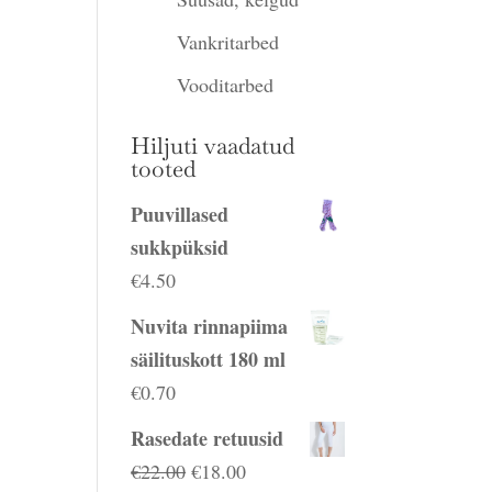
Vankritarbed
Vooditarbed
Hiljuti vaadatud
tooted
Puuvillased
sukkpüksid
€
4.50
Nuvita rinnapiima
säilituskott 180 ml
€
0.70
Rasedate retuusid
Algne
Praegune
€
22.00
€
18.00