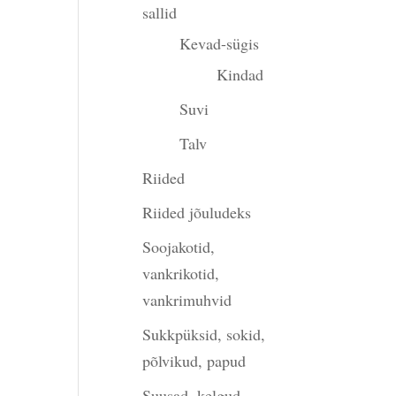
sallid
Kevad-sügis
Kindad
Suvi
Talv
Riided
Riided jõuludeks
Soojakotid,
vankrikotid,
vankrimuhvid
Sukkpüksid, sokid,
põlvikud, papud
Suusad, kelgud