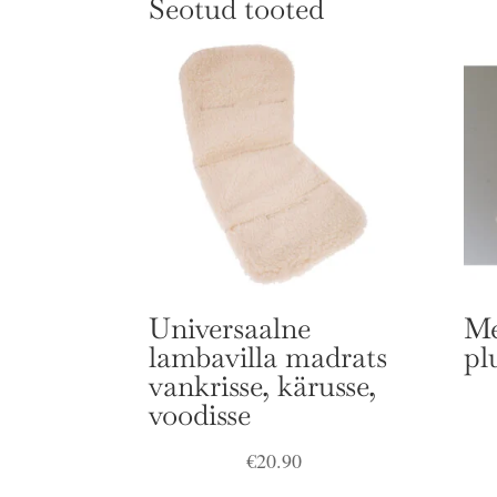
Seotud tooted
Universaalne
Me
lambavilla madrats
pl
vankrisse, kärusse,
voodisse
€
20.90