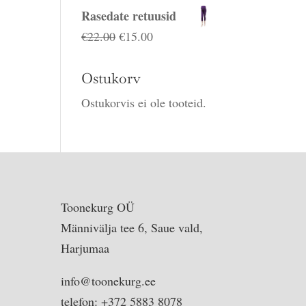
hind
hind
Rasedate retuusid
oli:
on:
Algne
Praegune
€
22.00
€
15.00
€22.00.
€18.00.
hind
hind
oli:
on:
Ostukorv
€22.00.
€15.00.
Ostukorvis ei ole tooteid.
Toonekurg OÜ
Männivälja tee 6, Saue vald,
Harjumaa
info@toonekurg.ee
telefon: +372 5883 8078