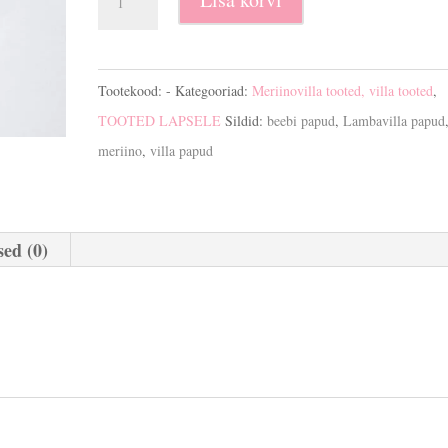
papud
kogus
Tootekood:
-
Kategooriad:
Meriinovilla tooted, villa tooted
,
TOOTED LAPSELE
Sildid:
beebi papud
,
Lambavilla papud
meriino
,
villa papud
ed (0)