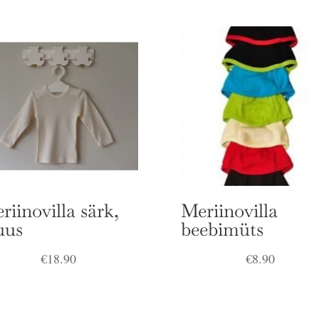
riinovilla särk,
Meriinovilla
uus
beebimüts
€
18.90
€
8.90