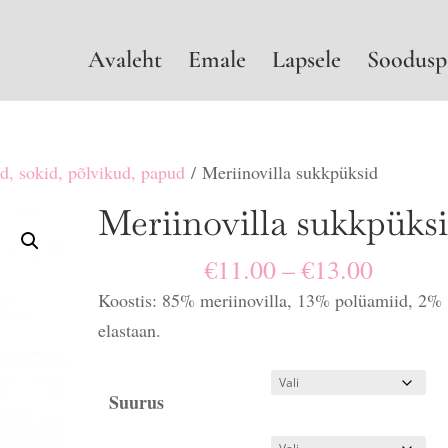
Avaleht
Emale
Lapsele
Soodusp
d, sokid, põlvikud, papud
/ Meriinovilla sukkpüksid
Meriinovilla sukkpüks
Hinnav
€
11.00
–
€
13.00
€11.00
Koostis: 85% meriinovilla, 13% polüamiid, 2%
kuni
elastaan.
€13.00
Suurus