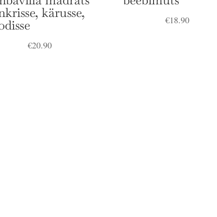
mbavilla madrats
beebimüts
nkrisse, kärusse,
€
18.90
odisse
€
20.90