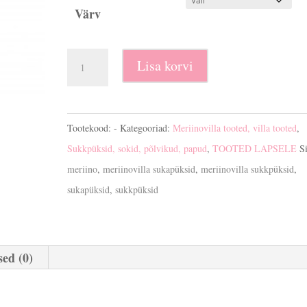
Värv
Meriinovilla
Lisa korvi
sukkpüksid
kogus
Tootekood:
-
Kategooriad:
Meriinovilla tooted, villa tooted
,
Sukkpüksid, sokid, põlvikud, papud
,
TOOTED LAPSELE
Si
meriino
,
meriinovilla sukapüksid
,
meriinovilla sukkpüksid
,
sukapüksid
,
sukkpüksid
ed (0)