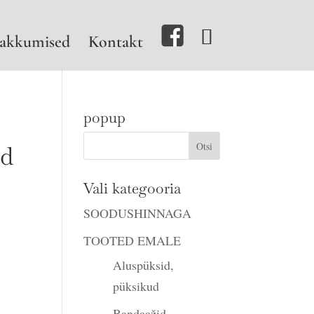
akkumised
Kontakt
popup
id
ahemik:
Vali kategooria
SOODUSHINNAGA
TOOTED EMALE
Aluspüksid,
püksikud
Bandaažid,