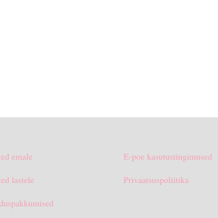
ted emale
E-poe kasutustingimused
ed lastele
Privaatsuspoliitika
duspakkumised