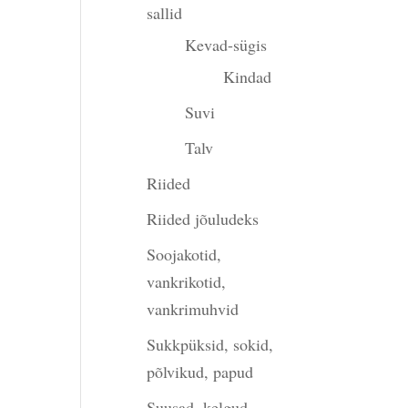
sallid
Kevad-sügis
Kindad
Suvi
Talv
Riided
Riided jõuludeks
Soojakotid,
vankrikotid,
vankrimuhvid
Sukkpüksid, sokid,
põlvikud, papud
Suusad, kelgud