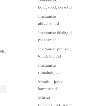
hoidevööd, korsetid
Imetamise
abivahendid
Imetamise öösärgid,
pidžaamad
Imetamise pluusid,
ldid:
topid, kleidid
Imetamise
rinnahoidjad
Mantlid, joped,
kampsunid
Mütsid,
kindad,sallid, sokid