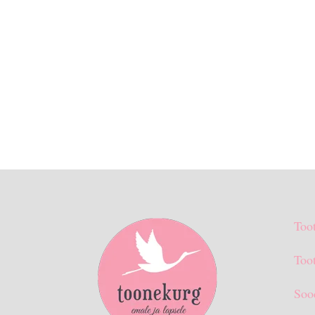
Too
Toot
Soo