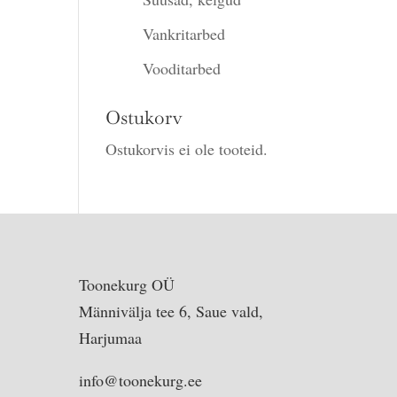
Vankritarbed
Vooditarbed
Ostukorv
Ostukorvis ei ole tooteid.
Toonekurg OÜ
Männivälja tee 6, Saue vald,
Harjumaa
info@toonekurg.ee