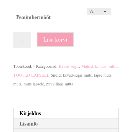
Peaümbermõõt
Kevad-
Lisa korvi
sügis
müts
puuvillane
Tootekood:
-
Kategooriad:
Kevad-sügis
,
Mütsid, kindad, sallid
,
kogus
TOOTED LAPSELE
Sildid:
kevad-sügis müts
,
lapse müts
,
müts
,
müts lapsele
,
puuvillane müts
Kirjeldus
Lisainfo