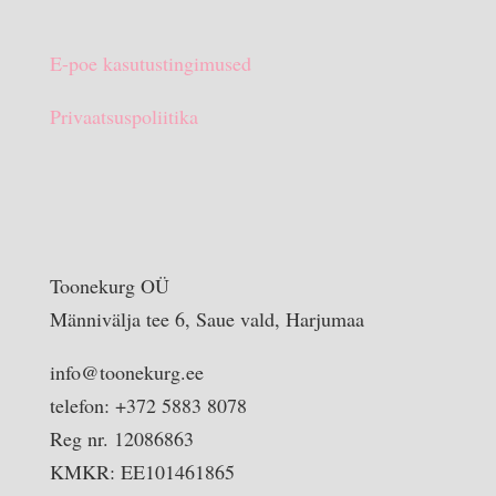
E-poe kasutustingimused
Privaatsuspoliitika
Toonekurg OÜ
Männivälja tee 6, Saue vald, Harjumaa
info@toonekurg.ee
telefon: +372 5883 8078
Reg nr. 12086863
KMKR: EE101461865