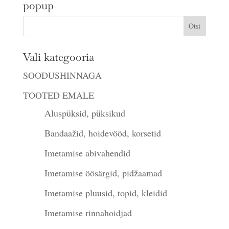
popup
Vali kategooria
SOODUSHINNAGA
TOOTED EMALE
Aluspüksid, püksikud
Bandaažid, hoidevööd, korsetid
Imetamise abivahendid
Imetamise öösärgid, pidžaamad
Imetamise pluusid, topid, kleidid
Imetamise rinnahoidjad