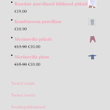
Rasedate puuvillased lühikesed püksid
€
19.00
Kombinesoon puuvillane
€
10.90
Meriinovilla püksid
Algne
Praegune
€
13.90
€
10.00
hind
hind
Meriinovilla pluus
oli:
on:
Algne
Praegune
€
15.90
€
10.00
€13.90.
€10.00.
hind
hind
oli:
on:
Tooted emale
€15.90.
€10.00.
Tooted lastele
Sooduspakkumised