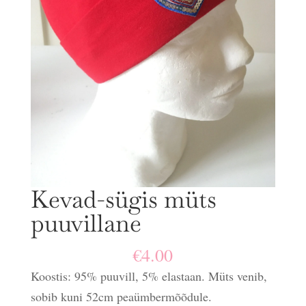
Kevad-sügis müts
puuvillane
€
4.00
Koostis: 95% puuvill, 5% elastaan. Müts venib,
sobib kuni 52cm peaümbermõõdule.