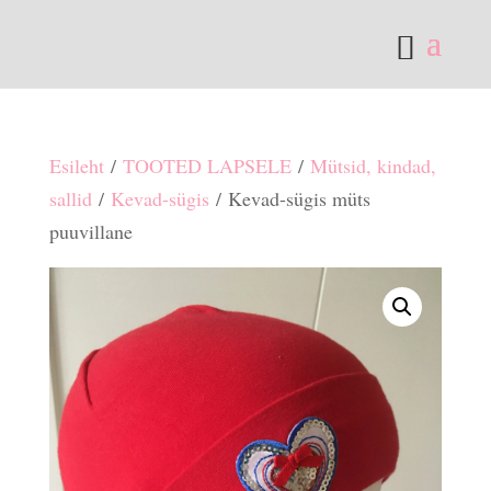
Esileht
/
TOOTED LAPSELE
/
Mütsid, kindad,
sallid
/
Kevad-sügis
/ Kevad-sügis müts
puuvillane