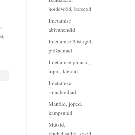
hoidevööd, korsetid
Imetamise
ud
,
abivahendid
id
,
Imetamise öösärgid,
pidžaamad
Imetamise pluusid,
topid, kleidid
Imetamise
rinnahoidjad
Mantlid, joped,
kampsunid
Mütsid,
kindad,sallid, sokid