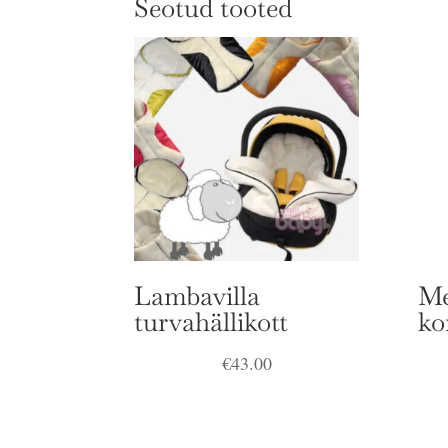
Seotud tooted
Lambavilla
Me
turvahällikott
ko
€
43.00