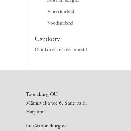
Vankritarbed
Vooditarbed
Ostukorv
Ostukorvis ei ole tooteid.
Toonekurg OÜ
Männivälja tee 6, Saue vald,
Harjumaa
info@toonekurg.ee