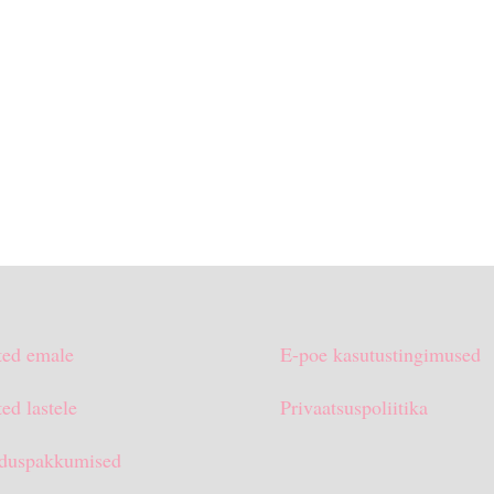
ted emale
E-poe kasutustingimused
ed lastele
Privaatsuspoliitika
duspakkumised