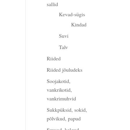
sallid
Kevad-sügis
Kindad
Suvi
Talv
Riided
Riided jõuludeks
Soojakotid,
vankrikotid,
vankrimuhvid
Sukkpüksid, sokid,
põlvikud, papud
Suusad, kelgud