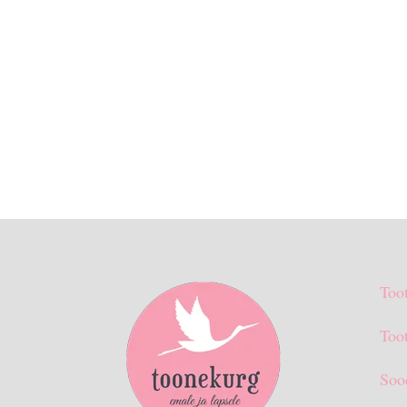
Too
Toot
Soo