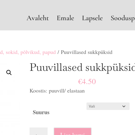
Avaleht
Emale
Lapsele
Soodusp
d, sokid, põlvikud, papud
/ Puuvillased sukkpüksid
Puuvillased sukkpüksi
€
4.50
Koostis: puuvill/ elastaan
Suurus
Puuvillased
Lisa korvi