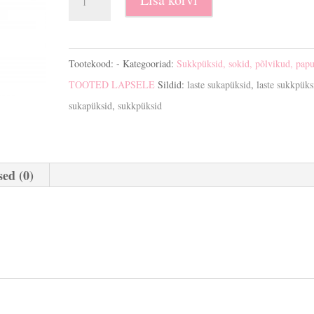
sukkpüksid
kogus
Tootekood:
-
Kategooriad:
Sukkpüksid, sokid, põlvikud, pap
TOOTED LAPSELE
Sildid:
laste sukapüksid
,
laste sukkpüks
sukapüksid
,
sukkpüksid
ed (0)