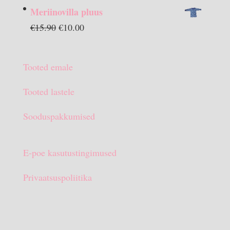
hind
hind
Meriinovilla pluus
oli:
on:
Algne
Praegune
€
15.90
€
10.00
€13.90.
€10.00.
hind
hind
oli:
on:
Tooted emale
€15.90.
€10.00.
Tooted lastele
Sooduspakkumised
E-poe kasutustingimused
Privaatsuspoliitika