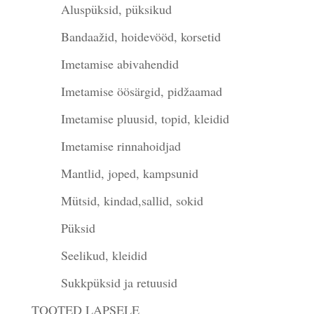
Aluspüksid, püksikud
Bandaažid, hoidevööd, korsetid
Imetamise abivahendid
Imetamise öösärgid, pidžaamad
Imetamise pluusid, topid, kleidid
Imetamise rinnahoidjad
Mantlid, joped, kampsunid
Mütsid, kindad,sallid, sokid
Püksid
Seelikud, kleidid
Sukkpüksid ja retuusid
TOOTED LAPSELE