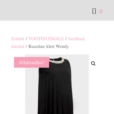
Esileht
/
TOOTED EMALE
/
Seelikud,
kleidid
/ Rasedate kleit Wendy
Allahindlus!