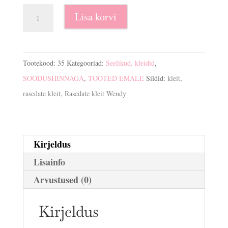
Rasedate
Lisa korvi
kleit
Wendy
kogus
Tootekood:
35
Kategooriad:
Seelikud, kleidid
,
SOODUSHINNAGA
,
TOOTED EMALE
Sildid:
kleit
,
rasedate kleit
,
Rasedate kleit Wendy
Kirjeldus
Lisainfo
Arvustused (0)
Kirjeldus