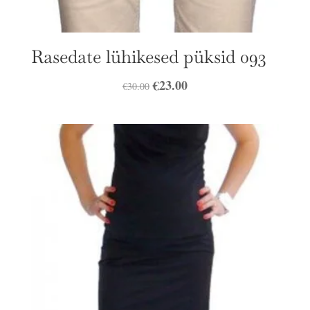
Rasedate lühikesed püksid 093
Algne
€
23.00
Praegune
€
30.00
hind
hind
oli:
on:
€30.00.
€23.00.