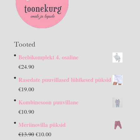
Tooted
Beebikomplekt 4. osaline
€
24.90
Rasedate puuvillased lühikesed püksid
€
19.00
Kombinesoon puuvillane
€
10.90
Meriinovilla püksid
Algne
Praegune
€
13.90
€
10.00