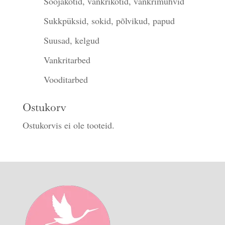
Soojakotid, vankrikotid, vankrimuhvid
Sukkpüksid, sokid, põlvikud, papud
Suusad, kelgud
Vankritarbed
Vooditarbed
Ostukorv
Ostukorvis ei ole tooteid.