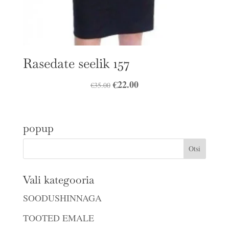
Rasedate seelik 157
Algne
€
22.00
Praegune
€
35.00
hind
hind
oli:
on:
popup
€35.00.
€22.00.
Vali kategooria
SOODUSHINNAGA
TOOTED EMALE