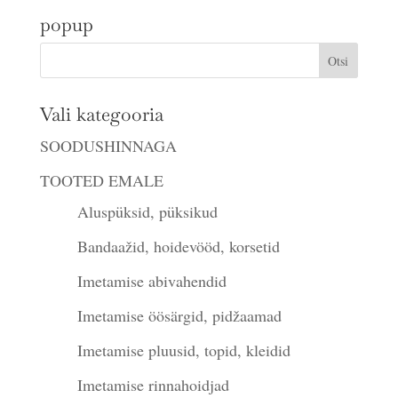
oli:
on:
popup
€22.00.
€18.00.
Vali kategooria
SOODUSHINNAGA
TOOTED EMALE
Aluspüksid, püksikud
Bandaažid, hoidevööd, korsetid
Imetamise abivahendid
Imetamise öösärgid, pidžaamad
Imetamise pluusid, topid, kleidid
Imetamise rinnahoidjad