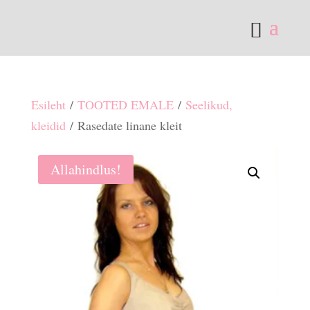
Esileht
/
TOOTED EMALE
/
Seelikud,
kleidid
/ Rasedate linane kleit
Allahindlus!