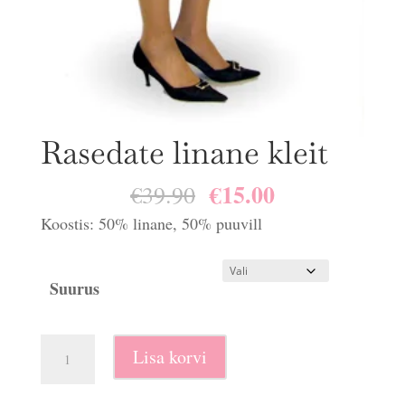
Rasedate linane kleit
€
15.00
Algne
Praegune
€
39.90
hind
hind
Koostis: 50% linane, 50% puuvill
oli:
on:
€39.90.
€15.00.
Suurus
Rasedate
Lisa korvi
linane
kleit