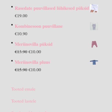
Rasedate puuvillased lühikesed püksid
€
19.00
Kombinesoon puuvillane
€
10.90
Meriinovilla püksid
Algne
Praegune
€
13.90
€
10.00
hind
hind
Meriinovilla pluus
oli:
on:
Algne
Praegune
€
15.90
€
10.00
€13.90.
€10.00.
hind
hind
oli:
on:
Tooted emale
€15.90.
€10.00.
Tooted lastele