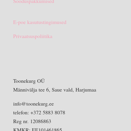
Sooduspakkumised
E-poe kasutustingimused
Privaatsuspoliitika
Toonekurg OÜ
Männivälja tee 6, Saue vald, Harjumaa
info@toonekurg.ee
telefon: +372 5883 8078
Reg nr. 12086863
KMKR: EE101461865