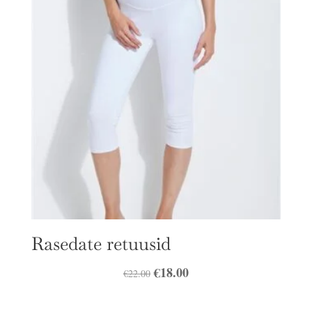
Rasedate retuusid
Algne
€
18.00
Praegune
€
22.00
hind
hind