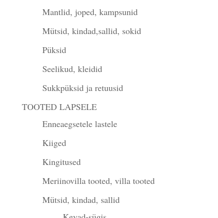
Mantlid, joped, kampsunid
Mütsid, kindad,sallid, sokid
Püksid
Seelikud, kleidid
Sukkpüksid ja retuusid
TOOTED LAPSELE
Enneaegsetele lastele
Kiiged
Kingitused
Meriinovilla tooted, villa tooted
Mütsid, kindad, sallid
Kevad-sügis