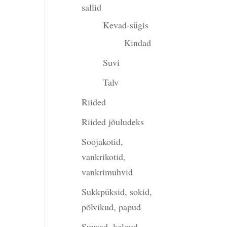
sallid
Kevad-sügis
Kindad
Suvi
Talv
Riided
Riided jõuludeks
Soojakotid,
vankrikotid,
vankrimuhvid
Sukkpüksid, sokid,
põlvikud, papud
Suusad, kelgud