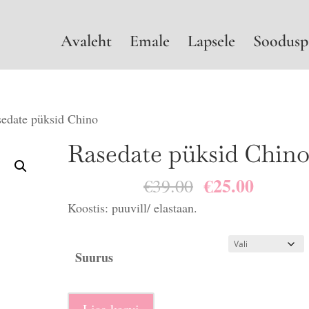
Avaleht
Emale
Lapsele
Soodusp
edate püksid Chino
Rasedate püksid Chin
€
25.00
Algne
Praegu
€
39.00
hind
hind
Koostis: puuvill/ elastaan.
oli:
on:
€39.00.
€25.00.
Suurus
Rasedate