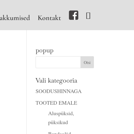
akkumised
Kontakt
popup
o
ne
Vali kategooria
SOODUSHINNAGA
TOOTED EMALE
Aluspüksid,
püksikud
Bandaažid,