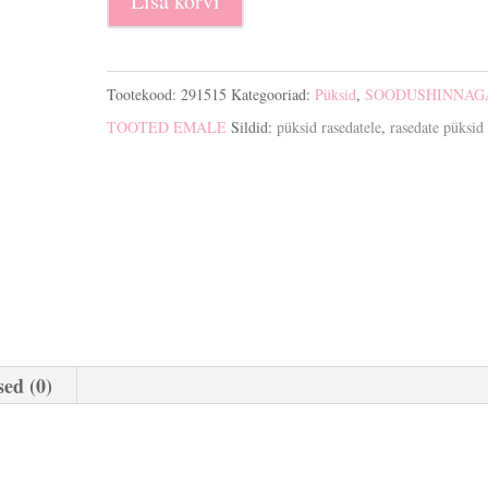
Lisa korvi
püksid
Chino
kogus
Tootekood:
291515
Kategooriad:
Püksid
,
SOODUSHINNAG
TOOTED EMALE
Sildid:
püksid rasedatele
,
rasedate püksid
ed (0)