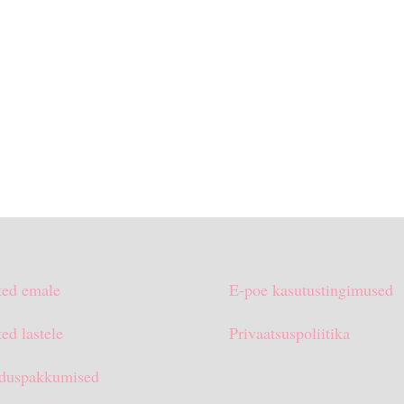
ted emale
E-poe kasutustingimused
ed lastele
Privaatsuspoliitika
duspakkumised