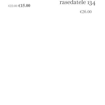
rasedatele 134
Algne
€
15.00
Praegune
€
22.00
€
26.00
hind
hind
oli:
on:
€22.00.
€15.00.