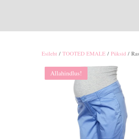
Esileht
/
TOOTED EMALE
/
Püksid
/ Ras
Allahindlus!