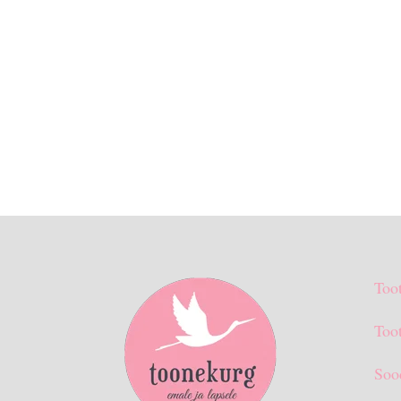
Too
Toot
Soo