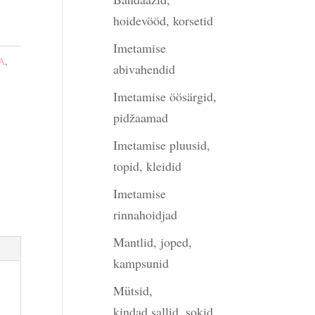
hoidevööd, korsetid
Imetamise
A
,
abivahendid
Imetamise öösärgid,
pidžaamad
Imetamise pluusid,
topid, kleidid
Imetamise
rinnahoidjad
Mantlid, joped,
kampsunid
Mütsid,
kindad,sallid, sokid