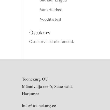
Vankritarbed
Vooditarbed
Ostukorv
Ostukorvis ei ole tooteid.
Toonekurg OÜ
Männivälja tee 6, Saue vald,
Harjumaa
info@toonekurg.ee