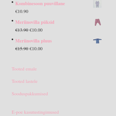
Kombinesoon puuvillane
€
10.90
Meriinovilla püksid
Algne
Praegune
€
13.90
€
10.00
hind
hind
Meriinovilla pluus
oli:
on:
Algne
Praegune
€
15.90
€
10.00
€13.90.
€10.00.
hind
hind
oli:
on:
Tooted emale
€15.90.
€10.00.
Tooted lastele
Sooduspakkumised
E-poe kasutustingimused