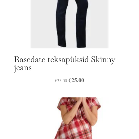
Rasedate teksapüksid Skinny
jeans
Algne
€
25.00
Praegune
€
35.00
hind
hind
oli:
on:
€35.00.
€25.00.