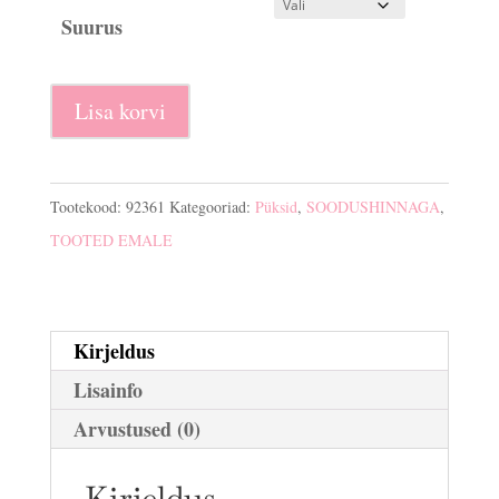
€30.00.
€15.00.
Suurus
Rasedate
Lisa korvi
püksid
Efes
kogus
Tootekood:
92361
Kategooriad:
Püksid
,
SOODUSHINNAGA
,
TOOTED EMALE
Kirjeldus
Lisainfo
Arvustused (0)
Kirjeldus