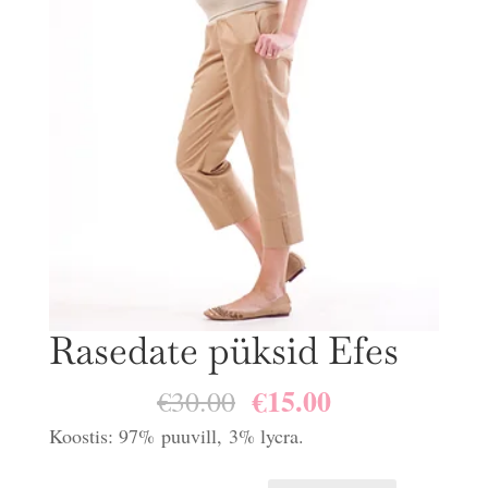
Rasedate püksid Efes
€
15.00
Algne
Praegune
€
30.00
hind
hind
Koostis: 97% puuvill, 3% lycra.
oli:
on: