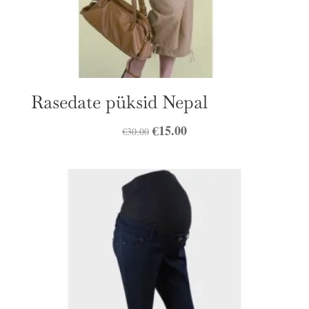
Rasedate püksid Nepal
Algne
€
15.00
Praegune
€
30.00
hind
hind
oli:
on:
€30.00.
€15.00.