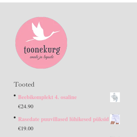
Tooted
Beebikomplekt 4. osaline
€
24.90
Rasedate puuvillased lühikesed püksid
€
19.00