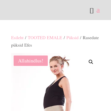
Esileht
/
TOOTED EMALE
/
Püksid
/ Rasedate
püksid Efes
Allahindlus!