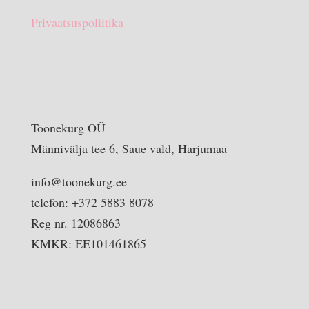
Privaatsuspoliitika
Toonekurg OÜ
Männivälja tee 6, Saue vald, Harjumaa
info@toonekurg.ee
telefon: +372 5883 8078
Reg nr. 12086863
KMKR: EE101461865