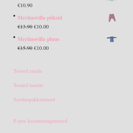
€
10.90
Meriinovilla püksid
Algne
Praegune
€
13.90
€
10.00
hind
hind
Meriinovilla pluus
oli:
on:
Algne
Praegune
€
15.90
€
10.00
€13.90.
€10.00.
hind
hind
oli:
on:
Tooted emale
€15.90.
€10.00.
Tooted lastele
Sooduspakkumised
E-poe kasutustingimused