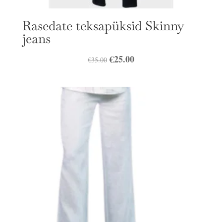
Rasedate teksapüksid Skinny
jeans
Algne
€
25.00
Praegune
€
35.00
hind
hind
oli:
on:
€35.00.
€25.00.