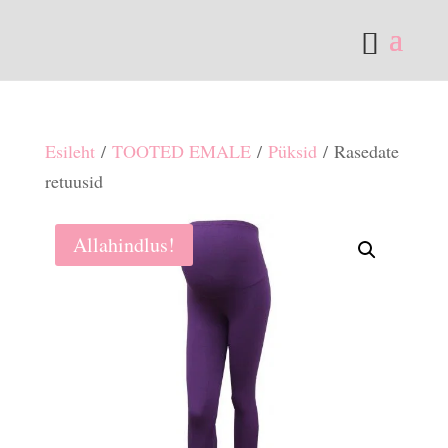
Esileht
/
TOOTED EMALE
/
Püksid
/ Rasedate
retuusid
Allahindlus!