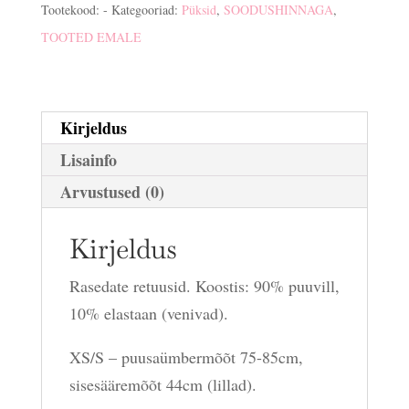
Tootekood:
-
Kategooriad:
Püksid
,
SOODUSHINNAGA
,
TOOTED EMALE
Kirjeldus
Lisainfo
Arvustused (0)
Kirjeldus
Rasedate retuusid. Koostis: 90% puuvill,
10% elastaan (venivad).
XS/S – puusaümbermõõt 75-85cm,
sisesääremõõt 44cm (lillad).