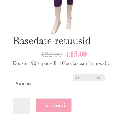
Rasedate retuusid
€
15.00
Algne
Praegune
€
22.00
hind
hind
Koostis: 90% puuvill, 10% elastaan (venivad).
oli:
on:
€22.00.
€15.00.
Suurus
Rasedate
Lisa korvi
retuusid
kogus