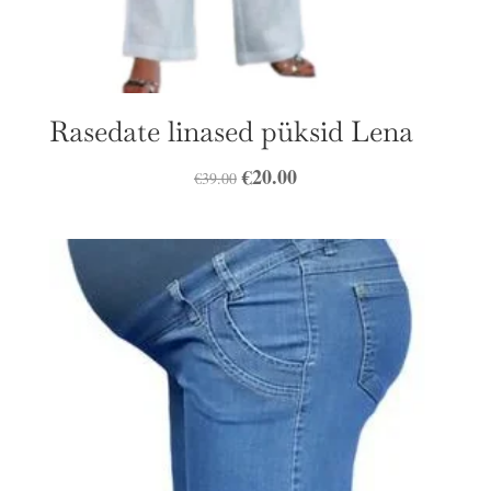
Rasedate linased püksid Lena
Algne
€
20.00
Praegune
€
39.00
hind
hind
oli:
on:
€39.00.
€20.00.