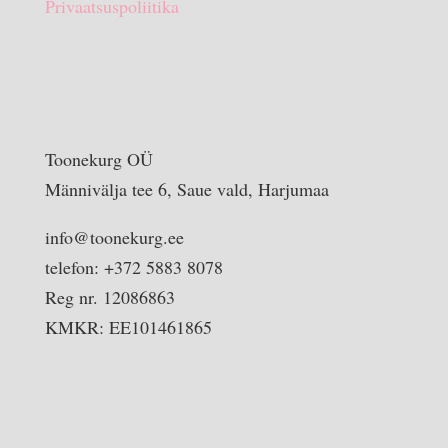
Privaatsuspoliitika
Toonekurg OÜ
Männivälja tee 6, Saue vald, Harjumaa
info@toonekurg.ee
telefon: +372 5883 8078
Reg nr. 12086863
KMKR: EE101461865