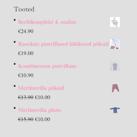
Tooted
Beebikomplekt 4. osaline
€
24.90
Rasedate puuvillased lühikesed püksid
€
19.00
Kombinesoon puuvillane
€
10.90
Meriinovilla püksid
Algne
Praegune
€
13.90
€
10.00
hind
hind
Meriinovilla pluus
oli:
on:
Algne
Praegune
€
15.90
€
10.00
€13.90.
€10.00.
hind
hind
oli:
on: