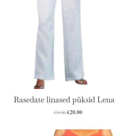
Rasedate linased püksid Lena
Algne
€
20.00
Praegune
€
39.00
hind
hind
oli:
on: