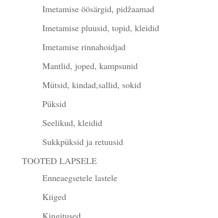
Imetamise öösärgid, pidžaamad
Imetamise pluusid, topid, kleidid
Imetamise rinnahoidjad
Mantlid, joped, kampsunid
Mütsid, kindad,sallid, sokid
Püksid
Seelikud, kleidid
Sukkpüksid ja retuusid
TOOTED LAPSELE
Enneaegsetele lastele
Kiiged
Kingitused