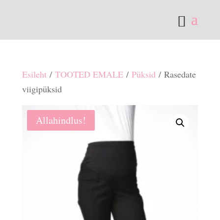
Esileht
/
TOOTED EMALE
/
Püksid
/ Rasedate
viigipüksid
Allahindlus!