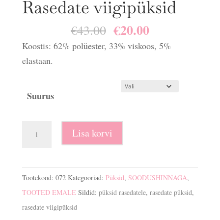
Rasedate viigipüksid
€
20.00
Algne
Praegune
€
43.00
hind
hind
Koostis: 62% polüester, 33% viskoos, 5%
oli:
on:
elastaan.
€43.00.
€20.00.
Suurus
Rasedate
Lisa korvi
viigipüksid
kogus
Tootekood:
072
Kategooriad:
Püksid
,
SOODUSHINNAGA
,
TOOTED EMALE
Sildid:
püksid rasedatele
,
rasedate püksid
,
rasedate viigipüksid