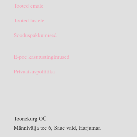
Tooted emale
€15.90.
€10.00.
Tooted lastele
Sooduspakkumised
E-poe kasutustingimused
Privaatsuspoliitika
Toonekurg OÜ
Männivälja tee 6, Saue vald, Harjumaa