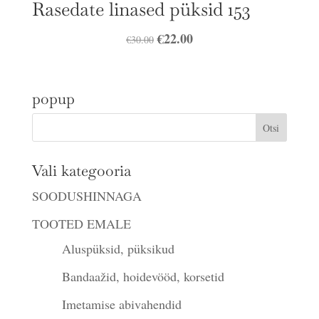
Rasedate linased püksid 153
Algne
€
22.00
Praegune
€
30.00
hind
hind
oli:
on:
popup
€30.00.
€22.00.
Vali kategooria
SOODUSHINNAGA
TOOTED EMALE
Aluspüksid, püksikud
Bandaažid, hoidevööd, korsetid
Imetamise abivahendid