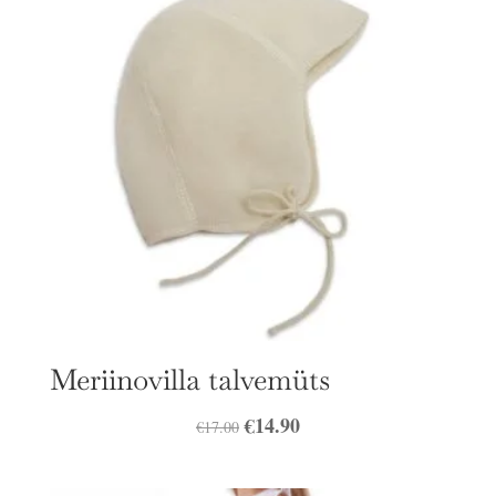
Meriinovilla talvemüts
Algne
€
14.90
Praegune
€
17.00
hind
hind
oli:
on: