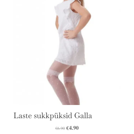
€17.00.
€14.90.
Laste sukkpüksid Galla
Algne
€
4.90
Praegune
€
6.90