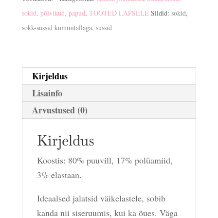
sokid, põlvikud, papud
,
TOOTED LAPSELE
Sildid:
sokid
,
sokk-sussid kummitallaga
,
sussid
Kirjeldus
Lisainfo
Arvustused (0)
Kirjeldus
Koostis: 80% puuvill, 17% polüamiid,
3% elastaan.
Ideaalsed jalatsid väikelastele, sobib
kanda nii siseruumis, kui ka õues. Väga