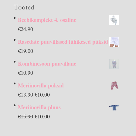
Tooted
Beebikomplekt 4. osaline
€
24.90
Rasedate puuvillased lühikesed püksid
€
19.00
Kombinesoon puuvillane
€
10.90
Meriinovilla püksid
Algne
Praegune
€
13.90
€
10.00
hind
hind
Meriinovilla pluus
oli:
on:
Algne
Praegune
€
15.90
€
10.00
€13.90.
€10.00.
hind
hind
oli:
on: