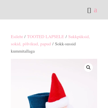
Esileht
/
TOOTED LAPSELE
/
Sukkpüksid,
sokid, põlvikud, papud
/ Sokk-sussid
kummitallaga