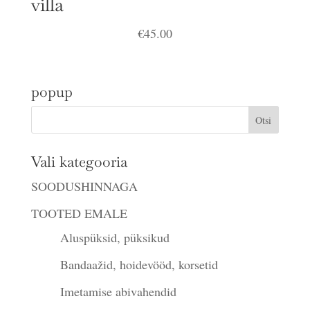
villa
€
45.00
popup
Vali kategooria
SOODUSHINNAGA
TOOTED EMALE
Aluspüksid, püksikud
Bandaažid, hoidevööd, korsetid
Imetamise abivahendid