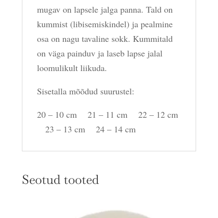
mugav on lapsele jalga panna. Tald on
kummist (libisemiskindel) ja pealmine
osa on nagu tavaline sokk. Kummitald
on väga painduv ja laseb lapse jalal
loomulikult liikuda.
Sisetalla mõõdud suurustel:
20 – 10 cm 21 – 11 cm 22 – 12 cm
23 – 13 cm 24 – 14 cm
Seotud tooted