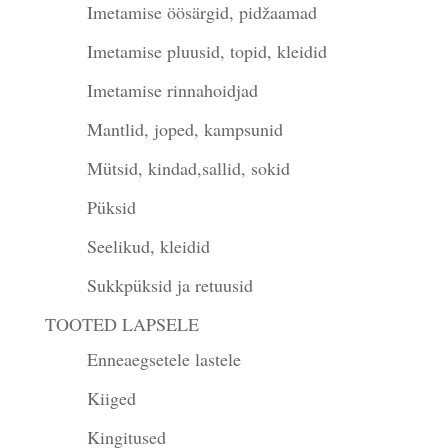
Imetamise öösärgid, pidžaamad
Imetamise pluusid, topid, kleidid
Imetamise rinnahoidjad
Mantlid, joped, kampsunid
Mütsid, kindad,sallid, sokid
Püksid
Seelikud, kleidid
Sukkpüksid ja retuusid
TOOTED LAPSELE
Enneaegsetele lastele
Kiiged
Kingitused