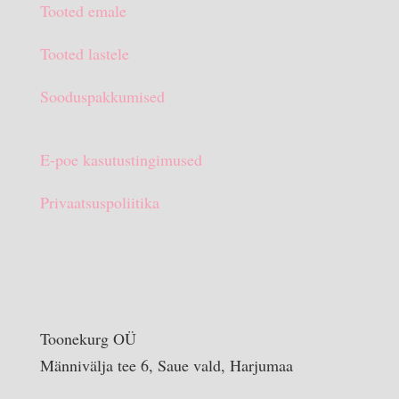
Tooted emale
€15.90.
€10.00.
Tooted lastele
Sooduspakkumised
E-poe kasutustingimused
Privaatsuspoliitika
Toonekurg OÜ
Männivälja tee 6, Saue vald, Harjumaa