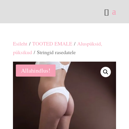
Esileht
/
TOOTED EMALE
/
Aluspüksid,
püksikud
/ Stringid rasedatele
Allahindlus!