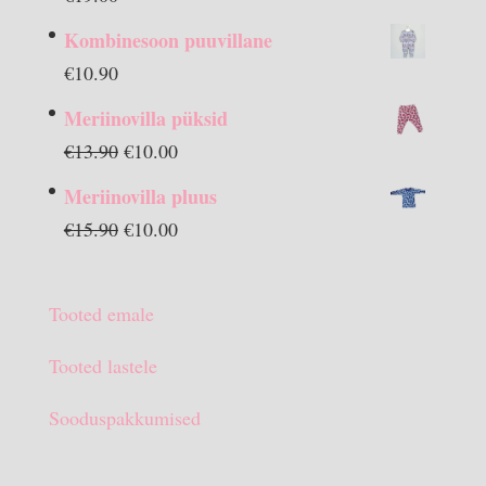
Kombinesoon puuvillane
€
10.90
Meriinovilla püksid
Algne
Praegune
€
13.90
€
10.00
hind
hind
Meriinovilla pluus
oli:
on:
Algne
Praegune
€
15.90
€
10.00
€13.90.
€10.00.
hind
hind
oli:
on:
Tooted emale
€15.90.
€10.00.
Tooted lastele
Sooduspakkumised