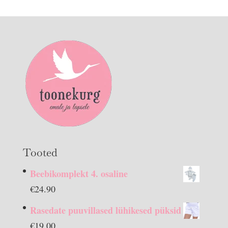
Tooted
Beebikomplekt 4. osaline
€
24.90
Rasedate puuvillased lühikesed püksid
€
19.00