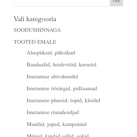
Vali kategooria
SOODUSHINNAGA
TOOTED EMALE
Aluspüksid, püksikud
Bandaažid, hoidevööd, korsetid
Imetamise abivahendid
Imetamise öösärgid, pidžaamad
Imetamise pluusid, topid, kleidid
Imetamise rinnahoidjad
Mantlid, joped, kampsunid
Mütsid, kindad,sallid, sokid