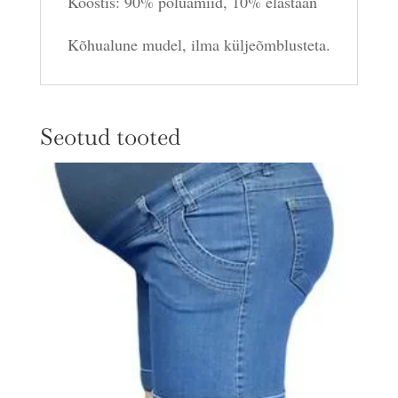
Koostis: 90% polüamiid, 10% elastaan
Kõhualune mudel, ilma küljeõmblusteta.
Seotud tooted