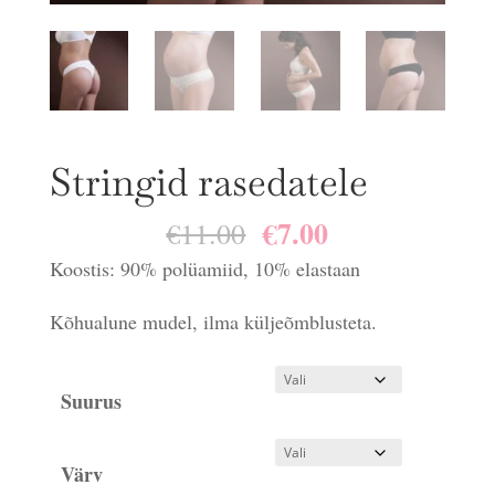
Stringid rasedatele
€
7.00
Algne
Praegune
€
11.00
hind
hind
Koostis: 90% polüamiid, 10% elastaan
oli:
on:
Kõhualune mudel, ilma küljeõmblusteta.
€11.00.
€7.00.
Suurus
Värv