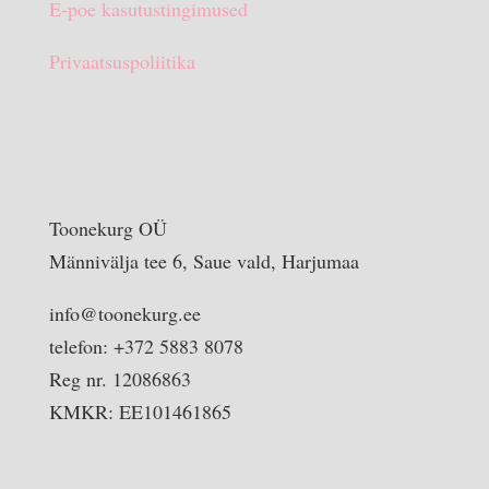
E-poe kasutustingimused
Privaatsuspoliitika
Toonekurg OÜ
Männivälja tee 6, Saue vald, Harjumaa
info@toonekurg.ee
telefon: +372 5883 8078
Reg nr. 12086863
KMKR: EE101461865