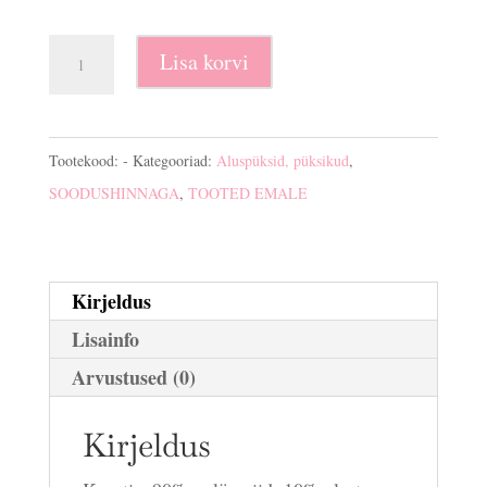
Stringid
Lisa korvi
rasedatele
kogus
Tootekood:
-
Kategooriad:
Aluspüksid, püksikud
,
SOODUSHINNAGA
,
TOOTED EMALE
Kirjeldus
Lisainfo
Arvustused (0)
Kirjeldus