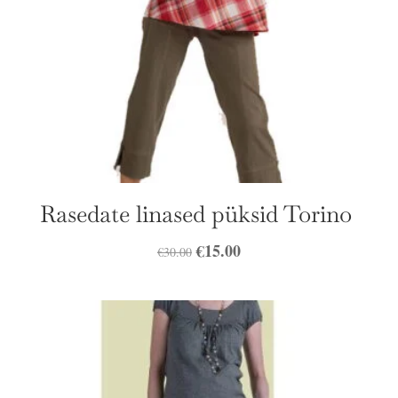
Rasedate linased püksid Torino
Algne
€
15.00
Praegune
€
30.00
hind
hind
oli:
on:
€30.00.
€15.00.