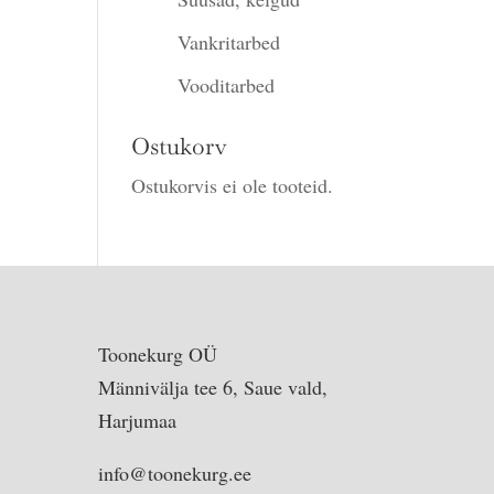
Vankritarbed
Vooditarbed
Ostukorv
Ostukorvis ei ole tooteid.
Toonekurg OÜ
Männivälja tee 6, Saue vald,
Harjumaa
info@toonekurg.ee