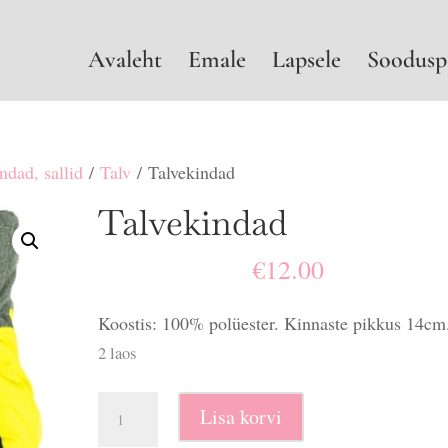
Avaleht
Emale
Lapsele
Soodusp
ndad, sallid
/
Talv
/ Talvekindad
Talvekindad
€
12.00
Koostis: 100% polüester. Kinnaste pikkus 14cm
2 laos
Talvekindad
Lisa korvi
kogus