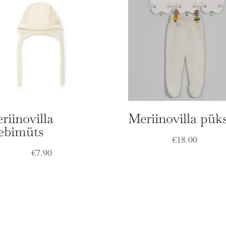
riinovilla
Meriinovilla pük
ebimüts
€
18.00
€
7.90