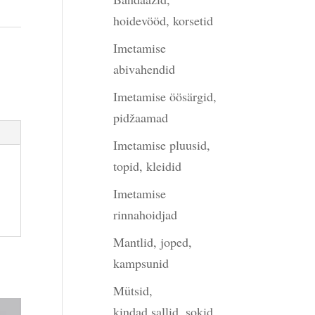
hoidevööd, korsetid
Imetamise
abivahendid
Imetamise öösärgid,
pidžaamad
Imetamise pluusid,
topid, kleidid
Imetamise
rinnahoidjad
Mantlid, joped,
kampsunid
Mütsid,
kindad,sallid, sokid