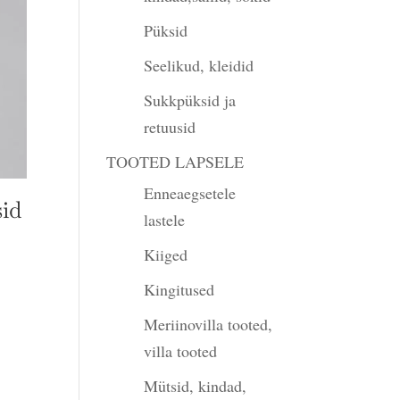
Püksid
Seelikud, kleidid
Sukkpüksid ja
retuusid
TOOTED LAPSELE
Enneaegsetele
sid
lastele
Kiiged
Kingitused
Meriinovilla tooted,
villa tooted
Mütsid, kindad,