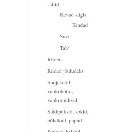
sallid
Kevad-sügis
Kindad
Suvi
Talv
Riided
Riided jõuludeks
Soojakotid,
vankrikotid,
vankrimuhvid
Sukkpüksid, sokid,
põlvikud, papud
Suusad, kelgud