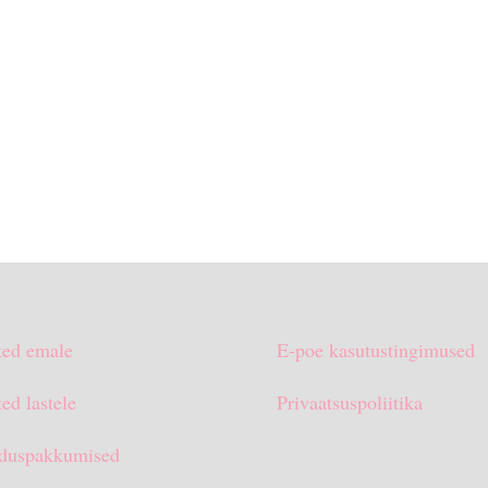
ted emale
E-poe kasutustingimused
ed lastele
Privaatsuspoliitika
duspakkumised