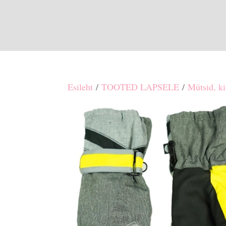
Esileht
/
TOOTED LAPSELE
/
Mütsid, ki