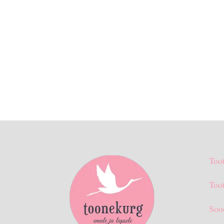
Too
Toot
Soo