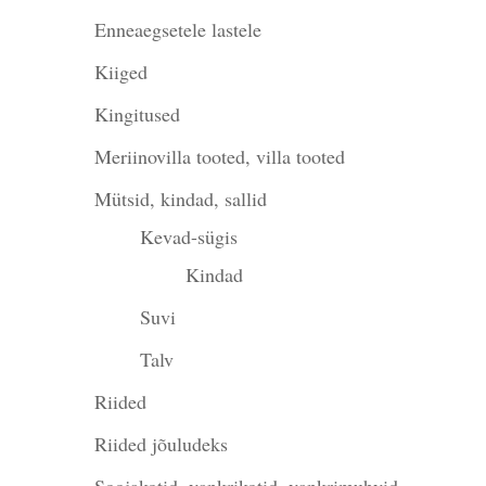
Enneaegsetele lastele
Kiiged
Kingitused
Meriinovilla tooted, villa tooted
Mütsid, kindad, sallid
Kevad-sügis
Kindad
Suvi
Talv
Riided
Riided jõuludeks
Soojakotid, vankrikotid, vankrimuhvid