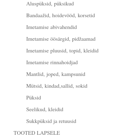
Aluspüksid, püksikud
Bandaažid, hoidevööd, korsetid
Imetamise abivahendid
Imetamise öösärgid, pidžaamad
Imetamise pluusid, topid, kleidid
Imetamise rinnahoidjad
Mantlid, joped, kampsunid
Mütsid, kindad,sallid, sokid
Püksid
Seelikud, kleidid
Sukkpüksid ja retuusid
TOOTED LAPSELE