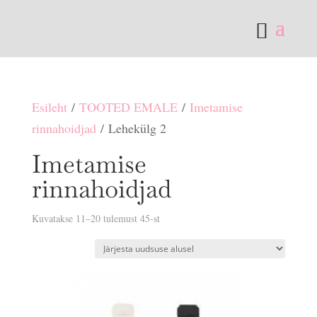
Esileht
/
TOOTED EMALE
/
Imetamise
rinnahoidjad
/ Lehekülg 2
Imetamise
rinnahoidjad
Sorditud
Kuvatakse 11–20 tulemust 45-st
uusimate
järgi