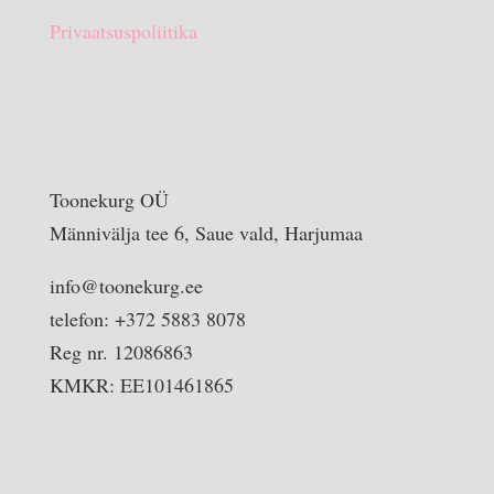
Privaatsuspoliitika
Toonekurg OÜ
Männivälja tee 6, Saue vald, Harjumaa
info@toonekurg.ee
telefon: +372 5883 8078
Reg nr. 12086863
KMKR: EE101461865