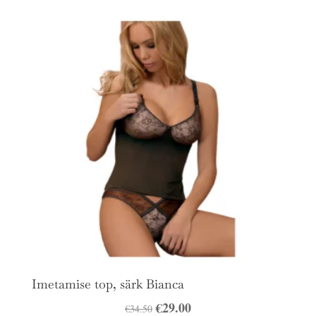
Imetamise top, särk Bianca
Algne
€
29.00
Praegune
€
34.50