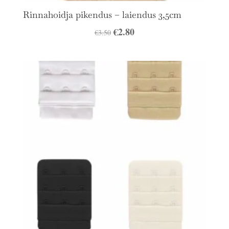
Rinnahoidja pikendus – laiendus 3,5cm
Algne
€
2.80
Praegune
€
3.50
hind
hind
oli:
on:
€3.50.
€2.80.