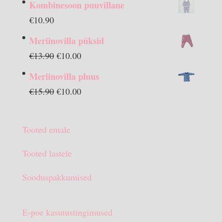
Kombinesoon puuvillane
€
10.90
Meriinovilla püksid
Algne
Praegune
€
13.90
€
10.00
hind
hind
Meriinovilla pluus
oli:
on:
Algne
Praegune
€
15.90
€
10.00
€13.90.
€10.00.
hind
hind
oli:
on:
Tooted emale
€15.90.
€10.00.
Tooted lastele
Sooduspakkumised
E-poe kasutustingimused