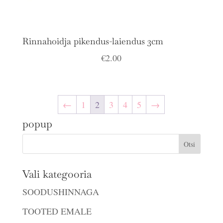
Rinnahoidja pikendus-laiendus 3cm
€
2.00
←
1
2
3
4
5
→
popup
Vali kategooria
SOODUSHINNAGA
TOOTED EMALE