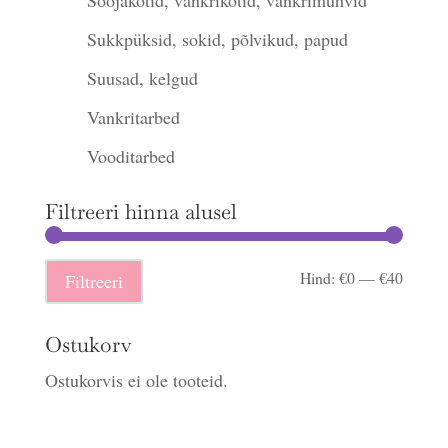
Sukkpüksid, sokid, põlvikud, papud
Suusad, kelgud
Vankritarbed
Vooditarbed
Filtreeri hinna alusel
Minima
Maksi
Hind:
€0
—
€40
Filtreeri
hind
hind
Ostukorv
Ostukorvis ei ole tooteid.