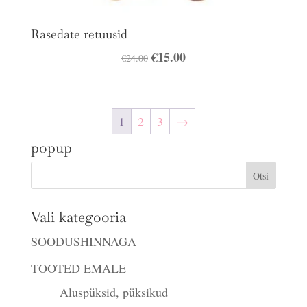
Rasedate retuusid
Algne
€
15.00
Praegune
€
24.00
hind
hind
oli:
on:
€24.00.
€15.00.
1
2
3
→
popup
Vali kategooria
SOODUSHINNAGA
TOOTED EMALE
Aluspüksid, püksikud