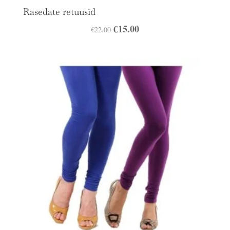
Rasedate retuusid
Algne
€
15.00
Praegune
€
22.00
hind
hind
oli:
on:
€22.00.
€15.00.