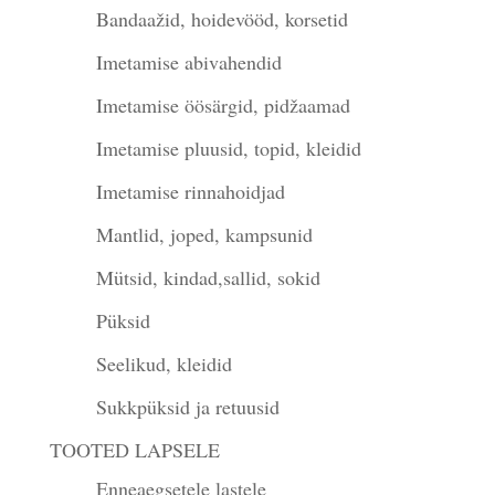
Bandaažid, hoidevööd, korsetid
Imetamise abivahendid
Imetamise öösärgid, pidžaamad
Imetamise pluusid, topid, kleidid
Imetamise rinnahoidjad
Mantlid, joped, kampsunid
Mütsid, kindad,sallid, sokid
Püksid
Seelikud, kleidid
Sukkpüksid ja retuusid
TOOTED LAPSELE
Enneaegsetele lastele