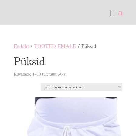
Esileht
/
TOOTED EMALE
/ Püksid
Püksid
Sorditud
Kuvatakse 1–10 tulemust 30-st
uusimate
järgi