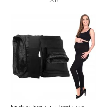
€
25.00
Rasedate talvised retuusid seest karvaga