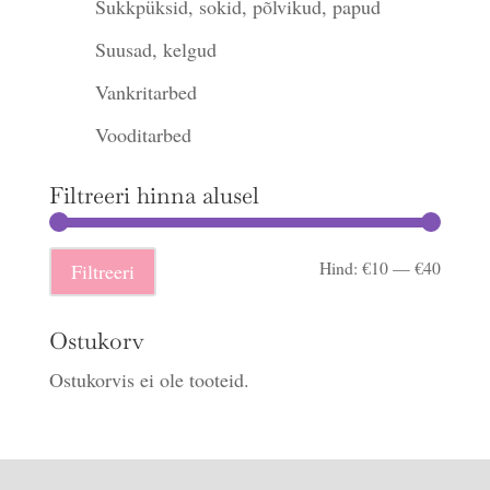
Sukkpüksid, sokid, põlvikud, papud
Suusad, kelgud
Vankritarbed
Vooditarbed
Filtreeri hinna alusel
Minima
Maksi
Hind:
€10
—
€40
Filtreeri
hind
hind
Ostukorv
Ostukorvis ei ole tooteid.