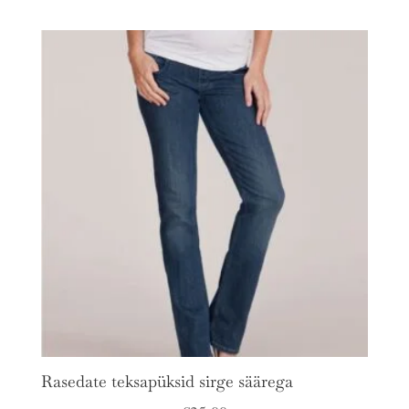
Rasedate teksapüksid sirge säärega