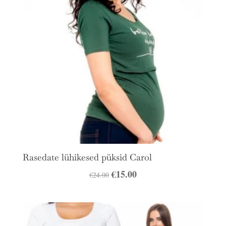
Rasedate lühikesed püksid Carol
Algne
€
15.00
Praegune
€
24.00
hind
hind
oli:
on:
€24.00.
€15.00.