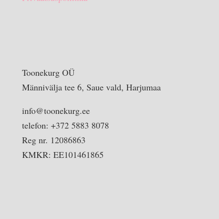
Toonekurg OÜ
Männivälja tee 6, Saue vald, Harjumaa
info@toonekurg.ee
telefon: +372 5883 8078
Reg nr. 12086863
KMKR: EE101461865