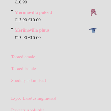
€
10.90
Meriinovilla püksid
Algne
Praegune
€
13.90
€
10.00
hind
hind
Meriinovilla pluus
oli:
on:
Algne
Praegune
€
15.90
€
10.00
€13.90.
€10.00.
hind
hind
oli:
on:
Tooted emale
€15.90.
€10.00.
Tooted lastele
Sooduspakkumised
E-poe kasutustingimused
Privaatsuspoliitika