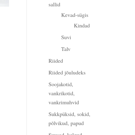
sallid
Kevad-sügis
gune
Kindad
Suvi
Talv
00.
Riided
Riided jõuludeks
Soojakotid,
vankrikotid,
vankrimuhvid
Sukkpüksid, sokid,
põlvikud, papud
Suusad, kelgud