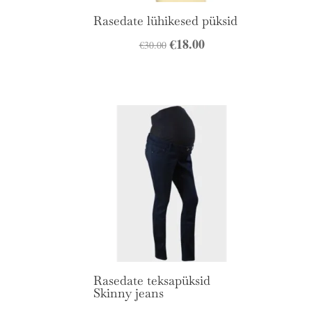
Rasedate lühikesed püksid
Algne
€
18.00
Praegune
€
30.00
hind
hind
oli:
on:
€30.00.
€18.00.
Rasedate teksapüksid
Skinny jeans