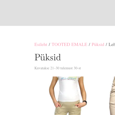
Esileht
/
TOOTED EMALE
/
Püksid
/ Leh
Püksid
Sorditud
Kuvatakse 21–30 tulemust 30-st
uusimate
järgi