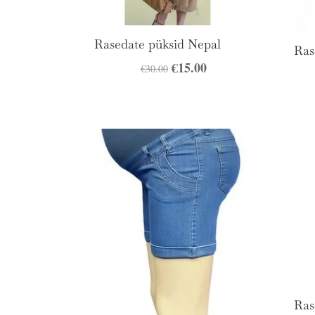
Rasedate püksid Nepal
Ras
Algne
€
15.00
Praegune
€
30.00
hind
hind
oli:
on:
€30.00.
€15.00.
Ras