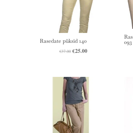
Ras
Rasedate püksid 140
093
Algne
€
25.00
Praegune
€
37.00
hind
hind
oli:
on:
€37.00.
€25.00.