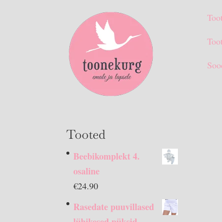
Too
Toot
Soo
Tooted
Beebikomplekt 4.
osaline
€
24.90
Rasedate puuvillased
lühikesed püksid