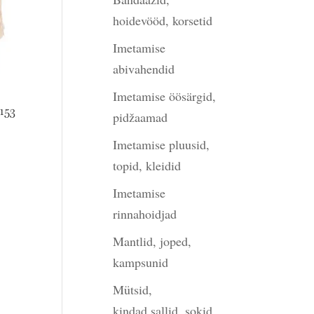
hoidevööd, korsetid
Imetamise
abivahendid
Imetamise öösärgid,
153
pidžaamad
gune
Imetamise pluusid,
topid, kleidid
Imetamise
00.
rinnahoidjad
Mantlid, joped,
kampsunid
Mütsid,
kindad,sallid, sokid