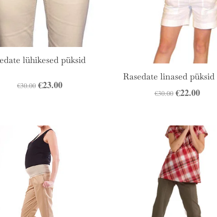
edate lühikesed püksid
Rasedate linased püksid 
Algne
€
23.00
Praegune
€
30.00
Algne
€
22.00
Prae
€
30.00
hind
hind
hind
hind
oli:
on:
oli:
on:
€30.00.
€23.00.
€30.00.
€22.