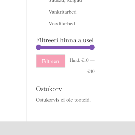
Vankritarbed
Vooditarbed
Filtreeri hinna alusel
Minimaalne
Maksimaalne
Hind:
€10
—
Filtreeri
hind
hind
€40
Ostukorv
Ostukorvis ei ole tooteid.