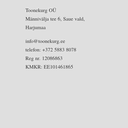
Toonekurg OÜ
Männivälja tee 6, Saue vald,
Harjumaa
info@toonekurg.ee
telefon: +372 5883 8078
Reg nr. 12086863
KMKR: EE101461865