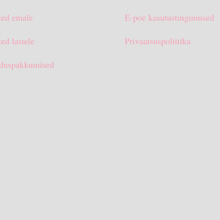
ted emale
E-poe kasutustingimused
ed lastele
Privaatsuspoliitika
duspakkumised