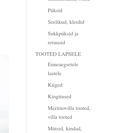
Püksid
Seelikud, kleidid
Sukkpüksid ja
gune
retuusid
TOOTED LAPSELE
00.
Enneaegsetele
lastele
Kiiged
Kingitused
Meriinovilla tooted,
villa tooted
Mütsid, kindad,