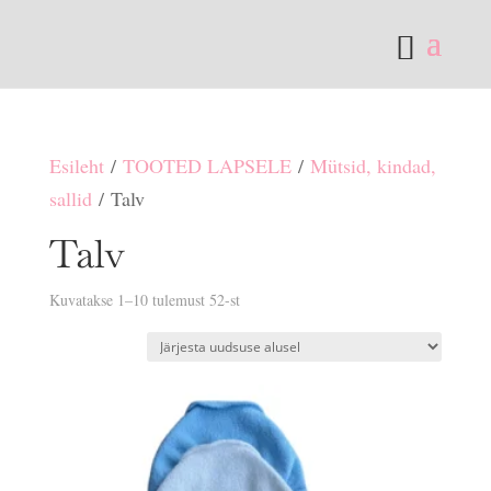
Esileht
/
TOOTED LAPSELE
/
Mütsid, kindad,
sallid
/ Talv
Talv
Sorditud
Kuvatakse 1–10 tulemust 52-st
uusimate
järgi