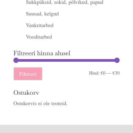
Sukkpüksid, sokid, põlvikud, papud
Suusad, kelgud
Vankritarbed
Vooditarbed
Filtreeri hinna alusel
Minima
Maksi
Hind:
€0
—
€30
Filtreeri
hind
hind
Ostukorv
Ostukorvis ei ole tooteid.