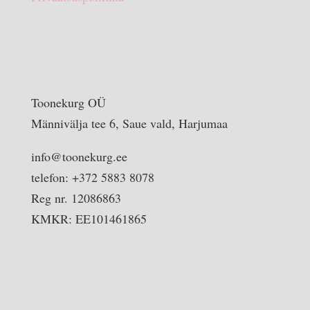
Toonekurg OÜ
Männivälja tee 6, Saue vald, Harjumaa
info@toonekurg.ee
telefon: +372 5883 8078
Reg nr. 12086863
KMKR: EE101461865