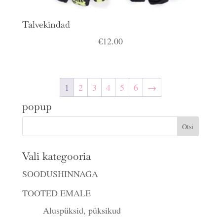
Talvekindad
€
12.00
1
2
3
4
5
6
→
popup
Vali kategooria
SOODUSHINNAGA
TOOTED EMALE
Aluspüksid, püksikud