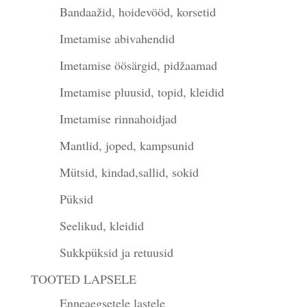
Bandaažid, hoidevööd, korsetid
Imetamise abivahendid
Imetamise öösärgid, pidžaamad
Imetamise pluusid, topid, kleidid
Imetamise rinnahoidjad
Mantlid, joped, kampsunid
Mütsid, kindad,sallid, sokid
Püksid
Seelikud, kleidid
Sukkpüksid ja retuusid
TOOTED LAPSELE
Enneaegsetele lastele