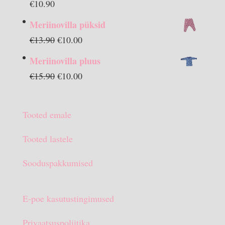
€
10.90
Meriinovilla püksid
Algne
Praegune
€
13.90
€
10.00
hind
hind
Meriinovilla pluus
oli:
on:
Algne
Praegune
€
15.90
€
10.00
€13.90.
€10.00.
hind
hind
oli:
on:
Tooted emale
€15.90.
€10.00.
Tooted lastele
Sooduspakkumised
E-poe kasutustingimused
Privaatsuspoliitika