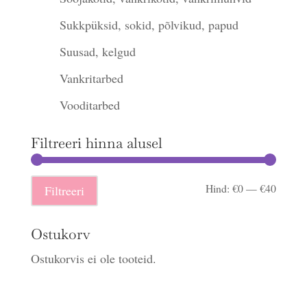
Sukkpüksid, sokid, põlvikud, papud
Suusad, kelgud
Vankritarbed
Vooditarbed
Filtreeri hinna alusel
Minima
Maksi
Hind:
€0
—
€40
Filtreeri
hind
hind
Ostukorv
Ostukorvis ei ole tooteid.