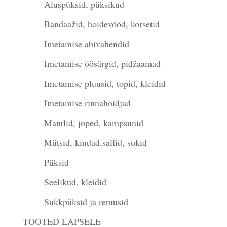
Aluspüksid, püksikud
Bandaažid, hoidevööd, korsetid
Imetamise abivahendid
Imetamise öösärgid, pidžaamad
Imetamise pluusid, topid, kleidid
Imetamise rinnahoidjad
Mantlid, joped, kampsunid
Mütsid, kindad,sallid, sokid
Püksid
Seelikud, kleidid
Sukkpüksid ja retuusid
TOOTED LAPSELE