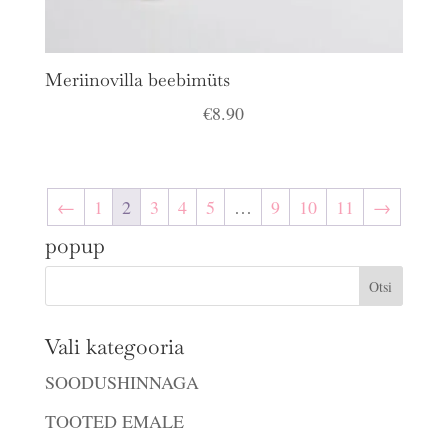
Meriinovilla beebimüts
€
8.90
←
1
2
3
4
5
…
9
10
11
→
popup
Vali kategooria
SOODUSHINNAGA
TOOTED EMALE