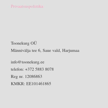
Privaatsuspoliitika
Toonekurg OÜ
Männivälja tee 6, Saue vald, Harjumaa
info@toonekurg.ee
telefon: +372 5883 8078
Reg nr. 12086863
KMKR: EE101461865