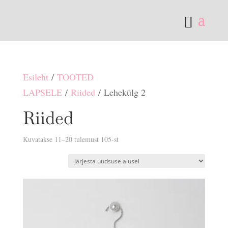
Esileht
/
TOOTED
LAPSELE
/
Riided
/ Lehekülg 2
Riided
Sorditud
Kuvatakse 11–20 tulemust 105-st
uusimate
järgi