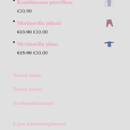
Kombinesoon puuvillane
€
10.90
Meriinovilla püksid
Algne
Praegune
€
13.90
€
10.00
hind
hind
Meriinovilla pluus
oli:
on:
Algne
Praegune
€
15.90
€
10.00
€13.90.
€10.00.
hind
hind
oli:
on:
Tooted emale
€15.90.
€10.00.
Tooted lastele
Sooduspakkumised
E-poe kasutustingimused