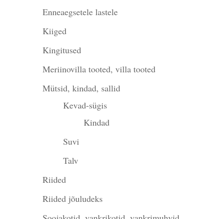
Enneaegsetele lastele
Kiiged
Kingitused
Meriinovilla tooted, villa tooted
Mütsid, kindad, sallid
Kevad-sügis
Kindad
Suvi
Talv
Riided
Riided jõuludeks
Soojakotid, vankrikotid, vankrimuhvid