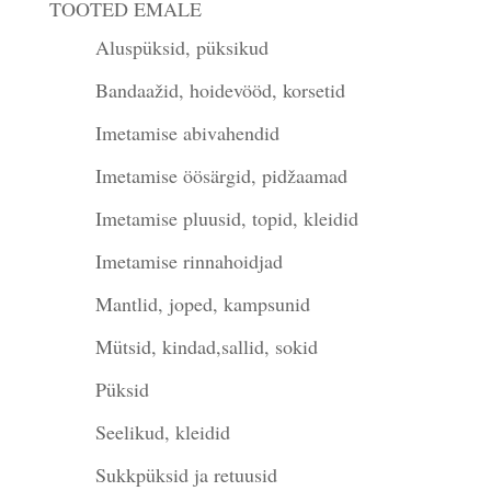
TOOTED EMALE
Aluspüksid, püksikud
Bandaažid, hoidevööd, korsetid
Imetamise abivahendid
Imetamise öösärgid, pidžaamad
Imetamise pluusid, topid, kleidid
Imetamise rinnahoidjad
Mantlid, joped, kampsunid
Mütsid, kindad,sallid, sokid
Püksid
Seelikud, kleidid
Sukkpüksid ja retuusid