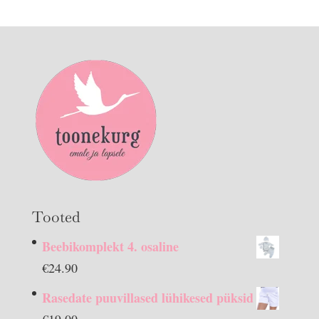
Tooted
Beebikomplekt 4. osaline
€
24.90
Rasedate puuvillased lühikesed püksid
€
19.00