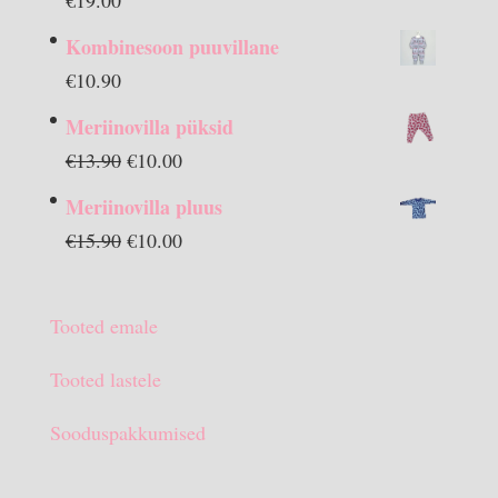
Kombinesoon puuvillane
€
10.90
Meriinovilla püksid
Algne
Praegune
€
13.90
€
10.00
hind
hind
Meriinovilla pluus
oli:
on:
Algne
Praegune
€
15.90
€
10.00
€13.90.
€10.00.
hind
hind
oli:
on:
Tooted emale
€15.90.
€10.00.
Tooted lastele
Sooduspakkumised