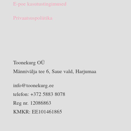
E-poe kasutustingimused
Privaatsuspoliitika
Toonekurg OÜ
Männivälja tee 6, Saue vald, Harjumaa
info@toonekurg.ee
telefon: +372 5883 8078
Reg nr. 12086863
KMKR: EE101461865