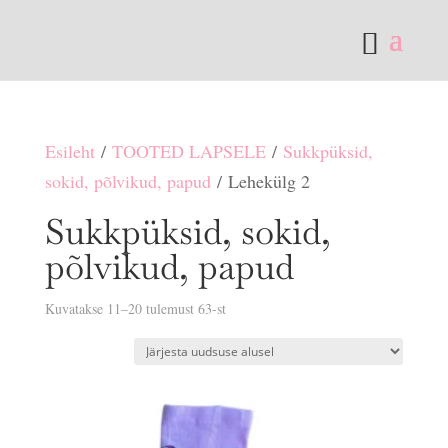
Esileht
/
TOOTED LAPSELE
/
Sukkpüksid,
sokid, põlvikud, papud
/ Lehekülg 2
Sukkpüksid, sokid,
põlvikud, papud
Sorditud
Kuvatakse 11–20 tulemust 63-st
uusimate
järgi