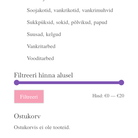
Soojakotid, vankrikotid, vankrimuhvid
Sukkpüksid, sokid, põlvikud, papud
Suusad, kelgud
Vankritarbed
Vooditarbed
Filtreeri hinna alusel
Minima
Maksi
Hind:
€0
—
€20
Filtreeri
hind
hind
Ostukorv
Ostukorvis ei ole tooteid.