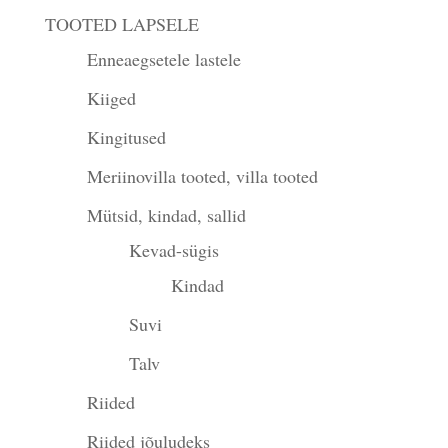
TOOTED LAPSELE
Enneaegsetele lastele
Kiiged
Kingitused
Meriinovilla tooted, villa tooted
Mütsid, kindad, sallid
Kevad-sügis
Kindad
Suvi
Talv
Riided
Riided jõuludeks