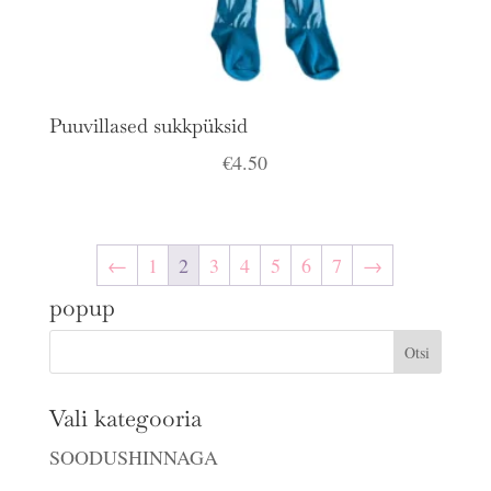
Puuvillased sukkpüksid
€
4.50
←
1
2
3
4
5
6
7
→
popup
Vali kategooria
SOODUSHINNAGA