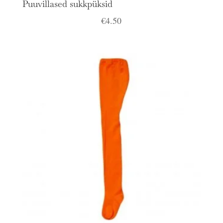
Puuvillased sukkpüksid
€
4.50