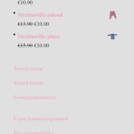
€
10.90
Meriinovilla püksid
Algne
Praegune
€
13.90
€
10.00
hind
hind
Meriinovilla pluus
oli:
on:
Algne
Praegune
€
15.90
€
10.00
€13.90.
€10.00.
hind
hind
oli:
on:
Tooted emale
€15.90.
€10.00.
Tooted lastele
Sooduspakkumised
E-poe kasutustingimused
Privaatsuspoliitika