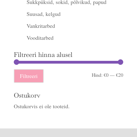
Sukkpüksid, sokid, põlvikud, papud
Suusad, kelgud
Vankritarbed
Vooditarbed
Filtreeri hinna alusel
Minima
Maksi
Hind:
€0
—
€20
Filtreeri
hind
hind
Ostukorv
Ostukorvis ei ole tooteid.