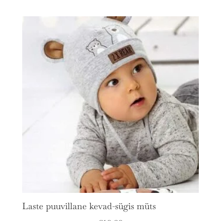
Laste puuvillane kevad-sügis müts