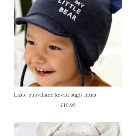
Laste puuvillane kevad-sügis müts
€
10.90