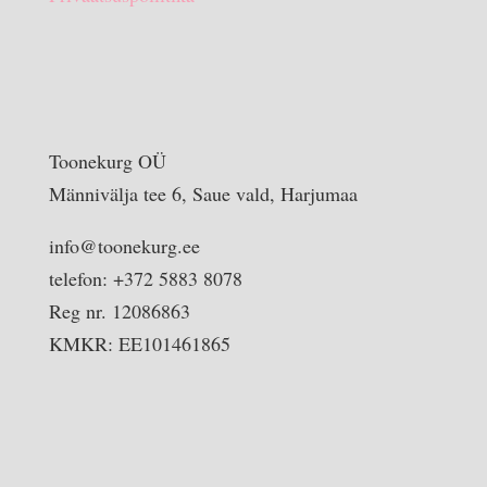
Toonekurg OÜ
Männivälja tee 6, Saue vald, Harjumaa
info@toonekurg.ee
telefon: +372 5883 8078
Reg nr. 12086863
KMKR: EE101461865