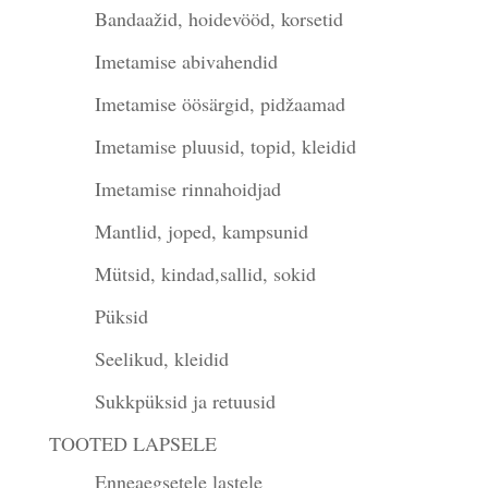
Bandaažid, hoidevööd, korsetid
Imetamise abivahendid
Imetamise öösärgid, pidžaamad
Imetamise pluusid, topid, kleidid
Imetamise rinnahoidjad
Mantlid, joped, kampsunid
Mütsid, kindad,sallid, sokid
Püksid
Seelikud, kleidid
Sukkpüksid ja retuusid
TOOTED LAPSELE
Enneaegsetele lastele