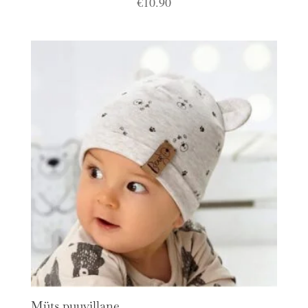
€
10.90
Müts puuvillane