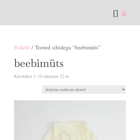
Esileht
/ Tooted siltidega “beebimüts”
beebimüts
Sorditud
Kuvatakse 1–10 tulemust 22-st
uusimate
järgi