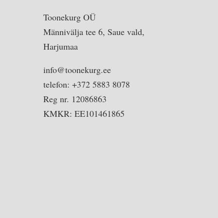
Toonekurg OÜ
Männivälja tee 6, Saue vald,
Harjumaa
info@toonekurg.ee
telefon: +372 5883 8078
Reg nr. 12086863
KMKR: EE101461865