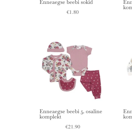
Enneaegse beebi sokid
Enn
kom
€
1.80
Enneaegse beebi 5. osaline
Enn
komplekt
kom
€
21.90