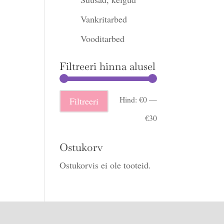
Vankritarbed
Vooditarbed
Filtreeri hinna alusel
Minimaalne
Maksimaalne
Hind:
€0
—
Filtreeri
hind
hind
€30
Ostukorv
Ostukorvis ei ole tooteid.