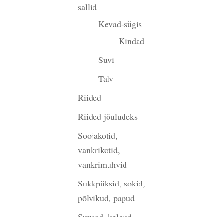
sallid
Kevad-sügis
Kindad
Suvi
Talv
Riided
Riided jõuludeks
Soojakotid,
vankrikotid,
vankrimuhvid
Sukkpüksid, sokid,
põlvikud, papud
Suusad, kelgud