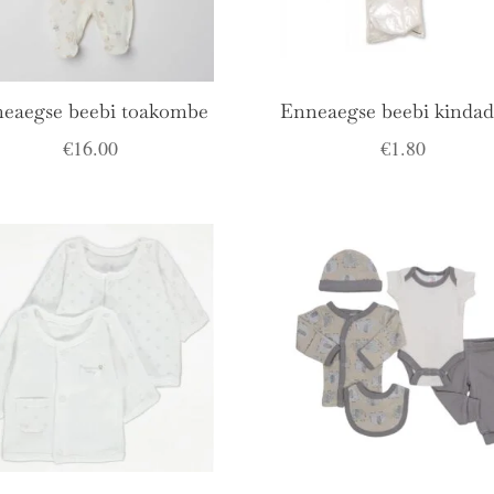
eaegse beebi toakombe
Enneaegse beebi kindad
€
16.00
€
1.80