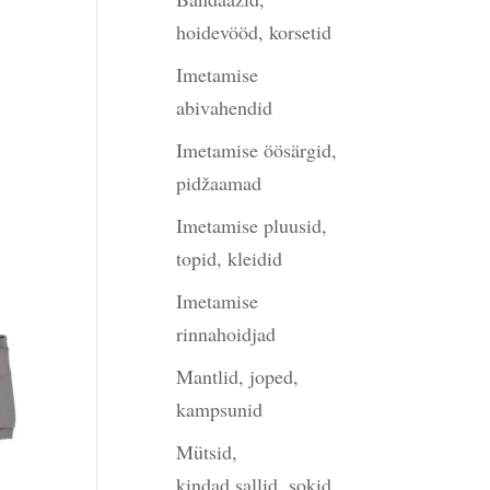
hoidevööd, korsetid
Imetamise
abivahendid
Imetamise öösärgid,
pidžaamad
Imetamise pluusid,
topid, kleidid
Imetamise
rinnahoidjad
Mantlid, joped,
kampsunid
Mütsid,
kindad,sallid, sokid