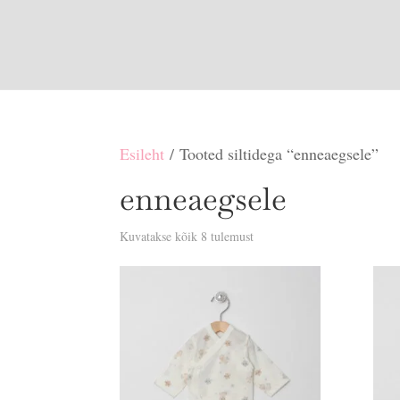
Esileht
/ Tooted siltidega “enneaegsele”
enneaegsele
Sorditud
Kuvatakse kõik 8 tulemust
uusimate
järgi