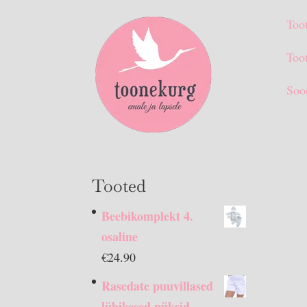
Too
Toot
Soo
Tooted
Beebikomplekt 4.
osaline
€
24.90
Rasedate puuvillased
lühikesed püksid