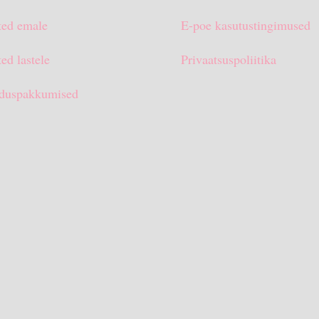
ted emale
E-poe kasutustingimused
ed lastele
Privaatsuspoliitika
duspakkumised