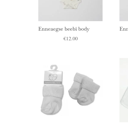
Enneaegse beebi body
Enn
€
12.00