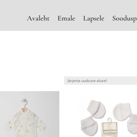
Avaleht
Emale
Lapsele
Soodusp