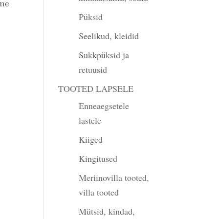
ine
Püksid
Seelikud, kleidid
Sukkpüksid ja
retuusid
TOOTED LAPSELE
Enneaegsetele
lastele
Kiiged
Kingitused
Meriinovilla tooted,
villa tooted
Mütsid, kindad,