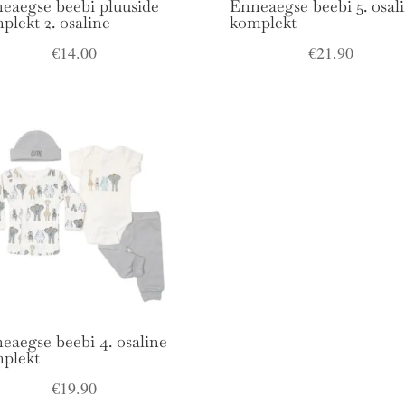
eaegse beebi pluuside
Enneaegse beebi 5. osal
plekt 2. osaline
komplekt
€
14.00
€
21.90
eaegse beebi 4. osaline
plekt
€
19.90