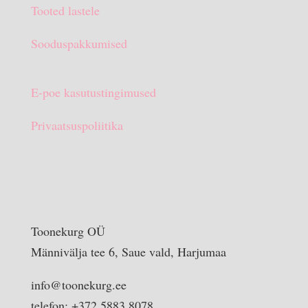
Tooted lastele
Sooduspakkumised
E-poe kasutustingimused
Privaatsuspoliitika
Toonekurg OÜ
Männivälja tee 6, Saue vald, Harjumaa
info@toonekurg.ee
telefon: +372 5883 8078