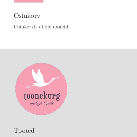
hind
hind
Ostukorv
Ostukorvis ei ole tooteid.
Tooted