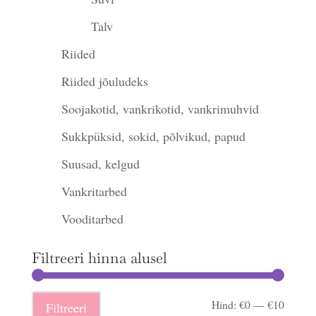
Talv
Riided
Riided jõuludeks
Soojakotid, vankrikotid, vankrimuhvid
Sukkpüksid, sokid, põlvikud, papud
Suusad, kelgud
Vankritarbed
Vooditarbed
Filtreeri hinna alusel
Minima
Maksi
Hind:
€0
—
€10
Filtreeri