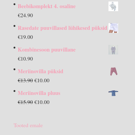
Beebikomplekt 4. osaline
€
24.90
Rasedate puuvillased lühikesed püksid
€
19.00
Kombinesoon puuvillane
€
10.90
Meriinovilla püksid
Algne
Praegune
€
13.90
€
10.00
hind
hind
Meriinovilla pluus
oli:
on:
Algne
Praegune
€
15.90
€
10.00
€13.90.
€10.00.
hind
hind
oli:
on:
Tooted emale
€15.90.
€10.00.