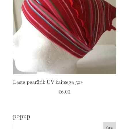
Laste pearätik UV kaitsega 50+
€
6.00
popup