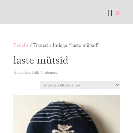
Esileht
/ Tooted siltidega “laste mütsid”
laste mütsid
Sorditud
Kuvatakse kõik 2 tulemust
uusimate
järgi