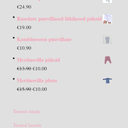
€
24.90
Rasedate puuvillased lühikesed püksid
€
19.00
Kombinesoon puuvillane
€
10.90
Meriinovilla püksid
Algne
Praegune
€
13.90
€
10.00
hind
hind
Meriinovilla pluus
oli:
on:
Algne
Praegune
€
15.90
€
10.00
€13.90.
€10.00.
hind
hind
oli:
on:
Tooted emale
€15.90.
€10.00.
Tooted lastele