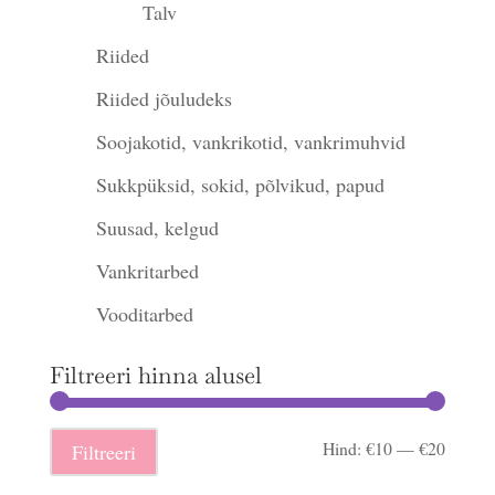
Talv
Riided
Riided jõuludeks
Soojakotid, vankrikotid, vankrimuhvid
Sukkpüksid, sokid, põlvikud, papud
Suusad, kelgud
Vankritarbed
Vooditarbed
Filtreeri hinna alusel
Minima
Maksi
Hind:
€10
—
€20
Filtreeri
hind
hind