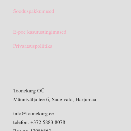
Sooduspakkumised
E-poe kasutustingimused
Privaatsuspoliitika
Toonekurg OÜ
Männivälja tee 6, Saue vald, Harjumaa
info@toonekurg.ee
telefon: +372 5883 8078
Reg nr. 12086863