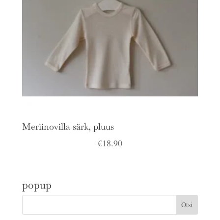
Meriinovilla särk, pluus
€
18.90
popup