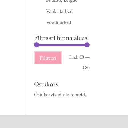
Vankritarbed
Vooditarbed
Filtreeri hinna alusel
Minimaalne
Maksimaalne
Hind:
€0
—
Filtreeri
hind
hind
€80
Ostukorv
Ostukorvis ei ole tooteid.