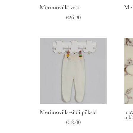
Meriinovilla vest
Mer
€
26.90
Meriinovilla-siidi püksid
100
tek
€
18.00