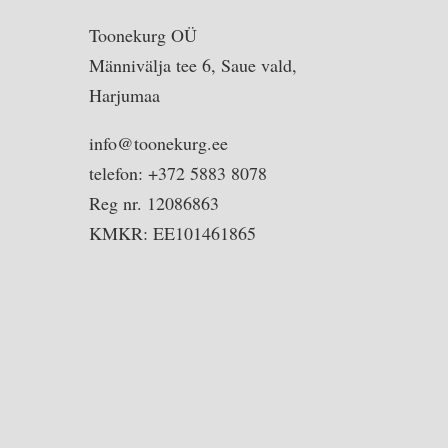
Toonekurg OÜ
Männivälja tee 6, Saue vald,
Harjumaa
info@toonekurg.ee
telefon: +372 5883 8078
Reg nr. 12086863
KMKR: EE101461865