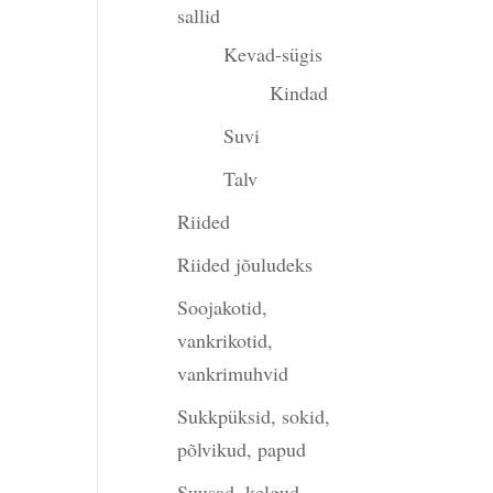
sallid
Kevad-sügis
Kindad
Suvi
Talv
Riided
Riided jõuludeks
Soojakotid,
vankrikotid,
vankrimuhvid
Sukkpüksid, sokid,
põlvikud, papud
Suusad, kelgud