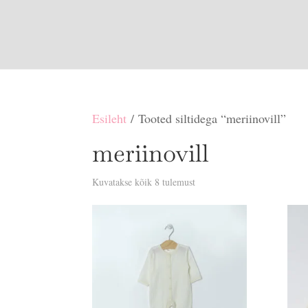
Esileht
/ Tooted siltidega “meriinovill”
meriinovill
Sorditud
Kuvatakse kõik 8 tulemust
uusimate
järgi