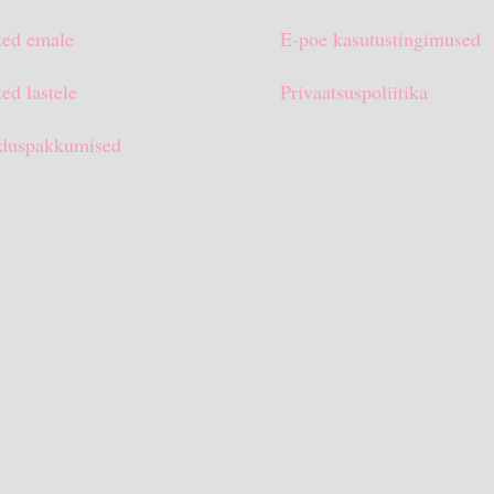
ted emale
E-poe kasutustingimused
ed lastele
Privaatsuspoliitika
duspakkumised