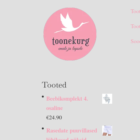
Too
Toot
Soo
Tooted
Beebikomplekt 4.
osaline
€
24.90
Rasedate puuvillased
lühikesed püksid