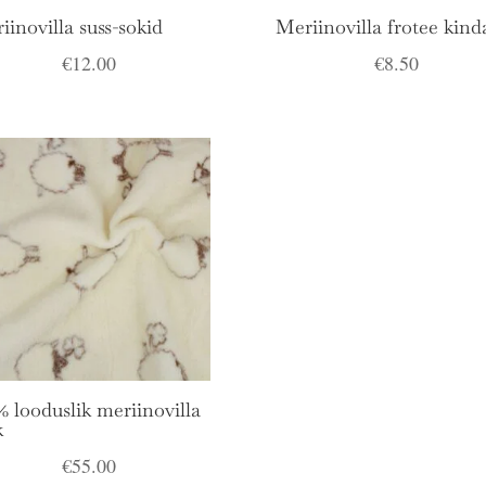
iinovilla suss-sokid
Meriinovilla frotee kind
€
12.00
€
8.50
% looduslik meriinovilla
k
€
55.00