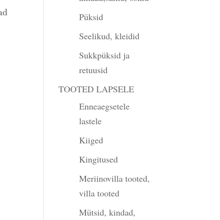
ad
Püksid
Seelikud, kleidid
Sukkpüksid ja
retuusid
TOOTED LAPSELE
Enneaegsetele
lastele
Kiiged
Kingitused
Meriinovilla tooted,
villa tooted
Mütsid, kindad,