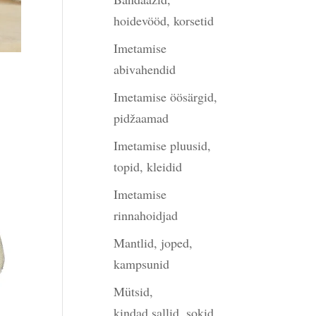
hoidevööd, korsetid
Imetamise
abivahendid
Imetamise öösärgid,
pidžaamad
Imetamise pluusid,
topid, kleidid
Imetamise
rinnahoidjad
Mantlid, joped,
kampsunid
Mütsid,
kindad,sallid, sokid