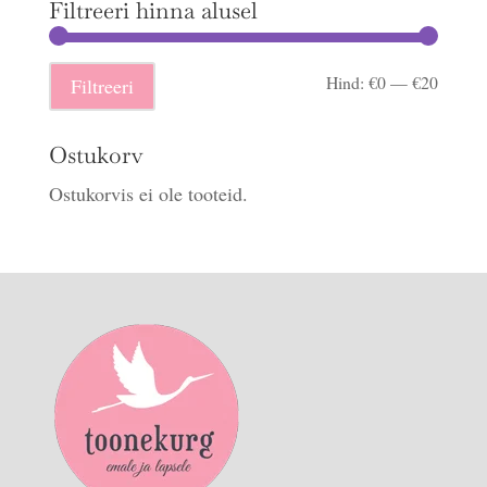
Filtreeri hinna alusel
Minima
Maksi
Hind:
€0
—
€20
Filtreeri
hind
hind
Ostukorv
Ostukorvis ei ole tooteid.