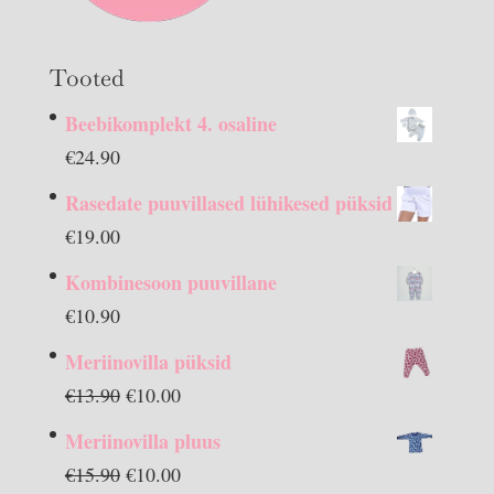
Tooted
Beebikomplekt 4. osaline
€
24.90
Rasedate puuvillased lühikesed püksid
€
19.00
Kombinesoon puuvillane
€
10.90
Meriinovilla püksid
Algne
Praegune
€
13.90
€
10.00
hind
hind
Meriinovilla pluus
oli:
on:
Algne
Praegune
€
15.90
€
10.00
€13.90.
€10.00.