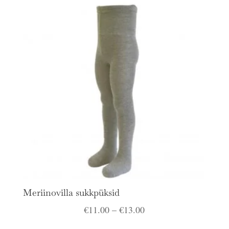
Meriinovilla sukkpüksid
Hinnavahemik:
€
11.00
–
€
13.00
€11.00