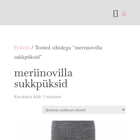
Esileht
/ Tooted siltidega “meriinovilla
sukkpüksid”
meriinovilla
sukkpüksid
Sorditud
Kuvatakse kõik 3 tulemust
uusimate
järgi