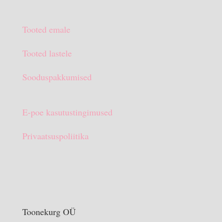
hind
hind
oli:
on:
Tooted emale
€15.90.
€10.00.
Tooted lastele
Sooduspakkumised
E-poe kasutustingimused
Privaatsuspoliitika
Toonekurg OÜ