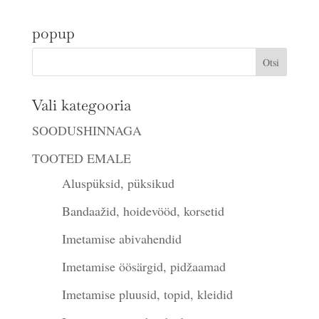
kuni
popup
€13.00
Vali kategooria
SOODUSHINNAGA
TOOTED EMALE
Aluspüksid, püksikud
Bandaažid, hoidevööd, korsetid
Imetamise abivahendid
Imetamise öösärgid, pidžaamad
Imetamise pluusid, topid, kleidid