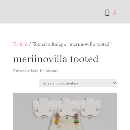
Esileht
/ Tooted siltidega “meriinovilla tooted”
meriinovilla tooted
Sorditud
Kuvatakse kõik 10 tulemust
uusimate
järgi