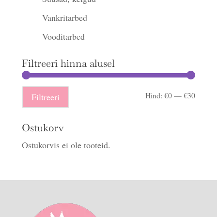
Vankritarbed
Vooditarbed
Filtreeri hinna alusel
Minima
Maksi
Hind:
€0
—
€30
Filtreeri
hind
hind
Ostukorv
Ostukorvis ei ole tooteid.