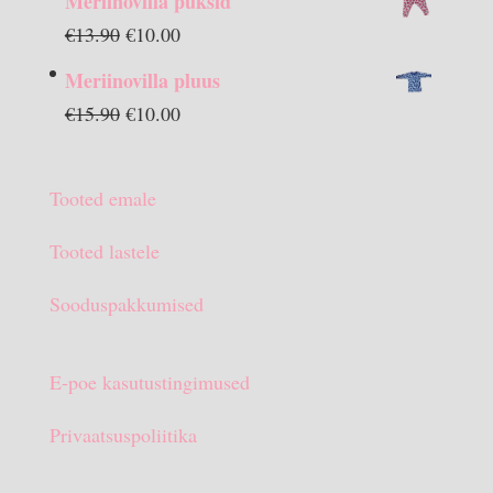
Meriinovilla püksid
Algne
Praegune
€
13.90
€
10.00
hind
hind
Meriinovilla pluus
oli:
on:
Algne
Praegune
€
15.90
€
10.00
€13.90.
€10.00.
hind
hind
oli:
on:
Tooted emale
€15.90.
€10.00.
Tooted lastele
Sooduspakkumised
E-poe kasutustingimused
Privaatsuspoliitika