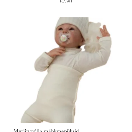
€
7.90
Meriinovilla mähkmepüksid