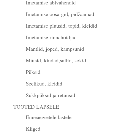
Imetamise abivahendid
Imetamise öösärgid, pidžaamad
Imetamise pluusid, topid, kleidid
Imetamise rinnahoidjad
Mantlid, joped, kampsunid
Mütsid, kindad,sallid, sokid
Püksid
Seelikud, kleidid
Sukkpüksid ja retuusid
TOOTED LAPSELE
Enneaegsetele lastele
Kiiged