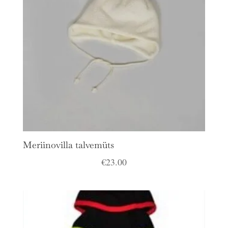
Meriinovilla talvemüts
€
23.00