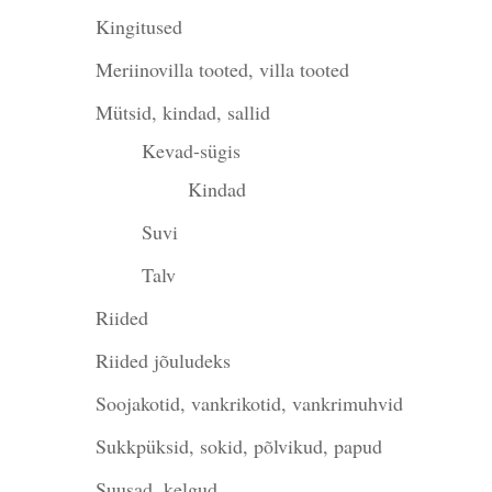
Kingitused
Meriinovilla tooted, villa tooted
Mütsid, kindad, sallid
Kevad-sügis
Kindad
Suvi
Talv
Riided
Riided jõuludeks
Soojakotid, vankrikotid, vankrimuhvid
Sukkpüksid, sokid, põlvikud, papud
Suusad, kelgud