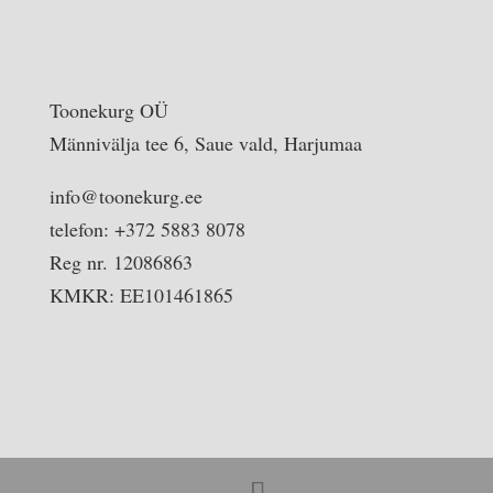
Toonekurg OÜ
Männivälja tee 6, Saue vald, Harjumaa
info@toonekurg.ee
telefon: +372 5883 8078
Reg nr. 12086863
KMKR: EE101461865