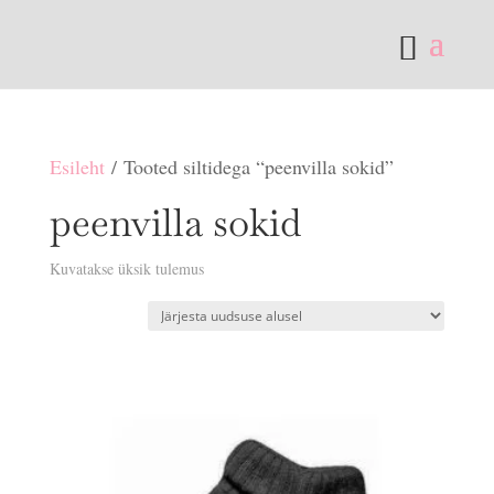
Esileht
/ Tooted siltidega “peenvilla sokid”
peenvilla sokid
Kuvatakse üksik tulemus