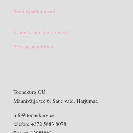
Sooduspakkumised
E-poe kasutustingimused
Privaatsuspoliitika
Toonekurg OÜ
Männivälja tee 6, Saue vald, Harjumaa
info@toonekurg.ee
telefon: +372 5883 8078
Reg nr. 12086863