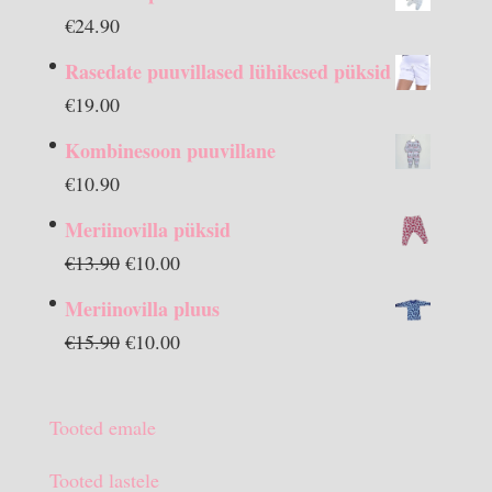
€
24.90
Rasedate puuvillased lühikesed püksid
€
19.00
Kombinesoon puuvillane
€
10.90
Meriinovilla püksid
Algne
Praegune
€
13.90
€
10.00
hind
hind
Meriinovilla pluus
oli:
on:
Algne
Praegune
€
15.90
€
10.00
€13.90.
€10.00.
hind
hind
oli:
on:
Tooted emale
€15.90.
€10.00.
Tooted lastele