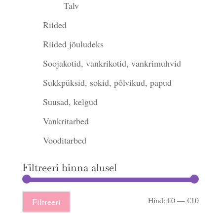
Talv
Riided
Riided jõuludeks
Soojakotid, vankrikotid, vankrimuhvid
Sukkpüksid, sokid, põlvikud, papud
Suusad, kelgud
Vankritarbed
Vooditarbed
Filtreeri hinna alusel
Minima
Maksi
Hind:
€0
—
€10
Filtreeri
hind
hind