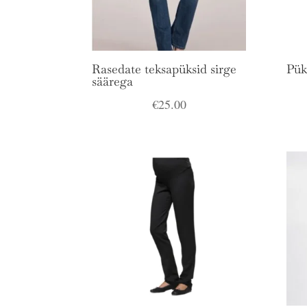
Rasedate teksapüksid sirge
Pük
säärega
€
25.00