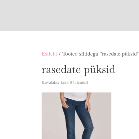
Esileht
/ Tooted siltidega “rasedate püksid
rasedate püksid
Sorditud
Kuvatakse kõik 8 tulemust
uusimate
järgi