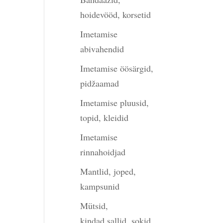
hoidevööd, korsetid
Imetamise
abivahendid
gune
Imetamise öösärgid,
pidžaamad
Imetamise pluusid,
00.
topid, kleidid
Imetamise
rinnahoidjad
Mantlid, joped,
kampsunid
Mütsid,
kindad,sallid, sokid