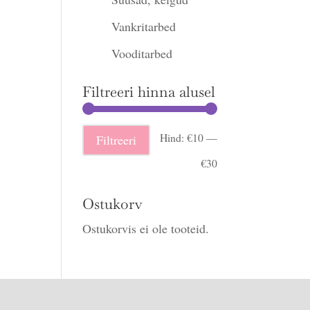
Vankritarbed
Vooditarbed
Filtreeri hinna alusel
Minimaalne
Maksimaalne
Hind:
€10
—
Filtreeri
hind
hind
€30
Ostukorv
Ostukorvis ei ole tooteid.