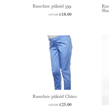
Rasedate püksid 599
Ras
Sha
Algne
€
18.00
Praegune
€
37.00
hind
hind
oli:
on:
€37.00.
€18.00.
Rasedate püksid Chino
Algne
€
25.00
Praegune
€
39.00