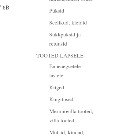
Y-6B
Püksid
Seelikud, kleidid
Sukkpüksid ja
retuusid
TOOTED LAPSELE
Enneaegsetele
lastele
Kiiged
Kingitused
Meriinovilla tooted,
villa tooted
Mütsid, kindad,