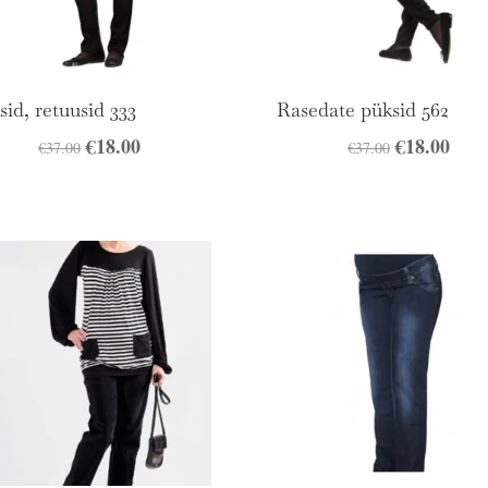
sid, retuusid 333
Rasedate püksid 562
Algne
€
18.00
Praegune
Algne
€
18.00
Prae
€
37.00
€
37.00
hind
hind
hind
hind
oli:
on:
oli:
on:
€37.00.
€18.00.
€37.00.
€18.