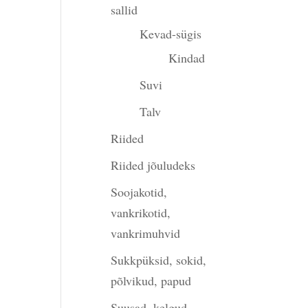
sallid
Kevad-sügis
Kindad
Suvi
Talv
Riided
Riided jõuludeks
Soojakotid,
vankrikotid,
vankrimuhvid
Sukkpüksid, sokid,
põlvikud, papud
Suusad, kelgud