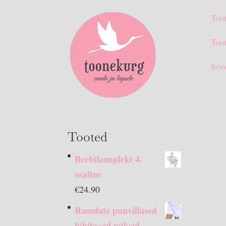
Too
Toot
Soo
Tooted
Beebikomplekt 4.
osaline
€
24.90
Rasedate puuvillased
lühikesed püksid