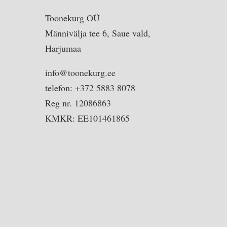
Toonekurg OÜ
Männivälja tee 6, Saue vald,
Harjumaa
info@toonekurg.ee
telefon: +372 5883 8078
Reg nr. 12086863
KMKR: EE101461865