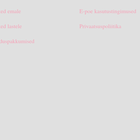
ted emale
E-poe kasutustingimused
ed lastele
Privaatsuspoliitika
duspakkumised