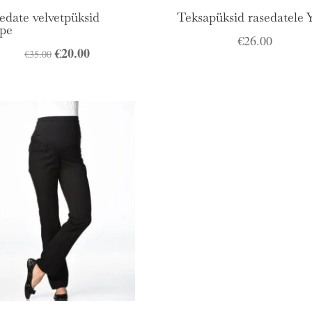
edate velvetpüksid
Teksapüksid rasedatele 
pe
€
26.00
Algne
€
20.00
Praegune
€
35.00
hind
hind
oli:
on:
€35.00.
€20.00.