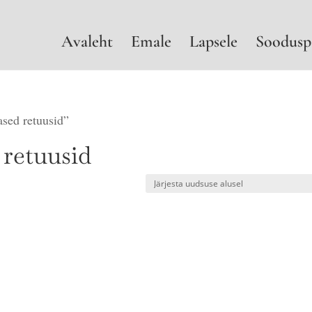
Avaleht
Emale
Lapsele
Soodusp
ased retuusid”
 retuusid