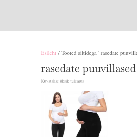
Esileht
/ Tooted siltidega “rasedate puuvill
rasedate puuvillased
Kuvatakse üksik tulemus