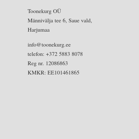
Toonekurg OÜ
Männivälja tee 6, Saue vald,
Harjumaa
info@toonekurg.ee
telefon: +372 5883 8078
Reg nr. 12086863
KMKR: EE101461865