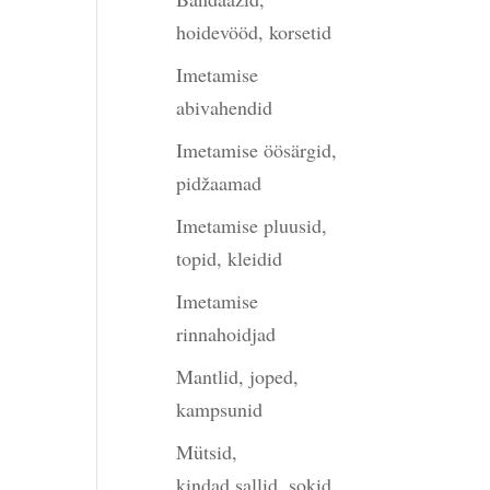
hoidevööd, korsetid
Imetamise
abivahendid
Imetamise öösärgid,
pidžaamad
Imetamise pluusid,
topid, kleidid
Imetamise
rinnahoidjad
Mantlid, joped,
kampsunid
Mütsid,
kindad,sallid, sokid