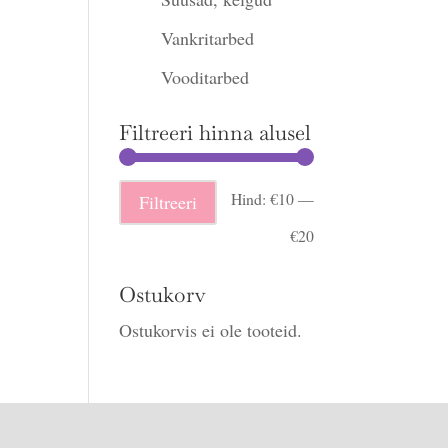
Vankritarbed
Vooditarbed
Filtreeri hinna alusel
Minimaalne
Maksimaalne
Hind:
€10
—
Filtreeri
hind
hind
€20
Ostukorv
Ostukorvis ei ole tooteid.