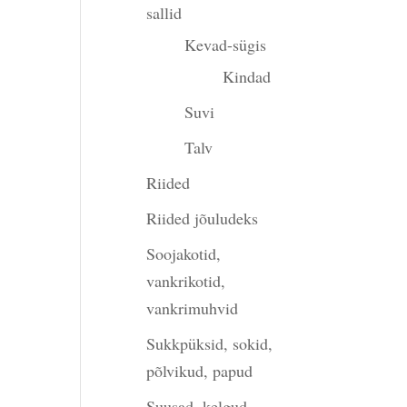
sallid
Kevad-sügis
Kindad
Suvi
Talv
Riided
Riided jõuludeks
Soojakotid,
vankrikotid,
vankrimuhvid
Sukkpüksid, sokid,
põlvikud, papud
Suusad, kelgud