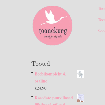
Too
Toot
Soo
Tooted
Beebikomplekt 4.
osaline
€
24.90
Rasedate puuvillased
lühikesed püksid