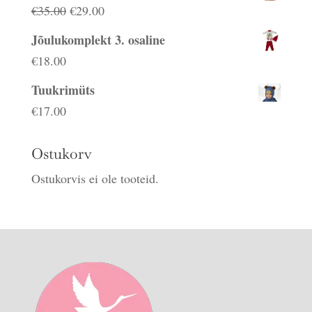
Algne
Praegune
€
35.00
€
29.00
hind
hind
Jõulukomplekt 3. osaline
oli:
on:
€
18.00
€35.00.
€29.00.
Tuukrimüts
€
17.00
Ostukorv
Ostukorvis ei ole tooteid.