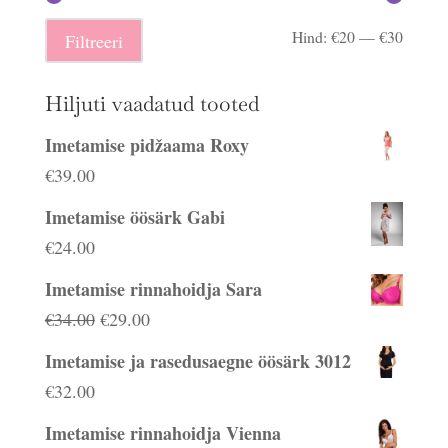
Minima
Maksi
Hind:
€20
—
€30
Filtreeri
hind
hind
Hiljuti vaadatud tooted
Imetamise pidžaama Roxy
€
39.00
Imetamise öösärk Gabi
€
24.00
Imetamise rinnahoidja Sara
Algne
Praegune
€
34.00
€
29.00
hind
hind
Imetamise ja rasedusaegne öösärk 3012
oli:
on:
€
32.00
€34.00.
€29.00.
Imetamise rinnahoidja Vienna