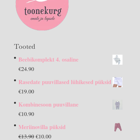
Tooted
Beebikomplekt 4. osaline
€
24.90
Rasedate puuvillased lühikesed püksid
€
19.00
Kombinesoon puuvillane
€
10.90
Meriinovilla püksid
Algne
Praegune
€
13.90
€
10.00