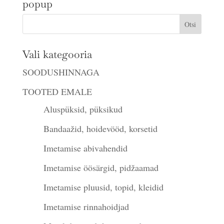
popup
€35.00.
€25.00.
Vali kategooria
SOODUSHINNAGA
TOOTED EMALE
Aluspüksid, püksikud
Bandaažid, hoidevööd, korsetid
Imetamise abivahendid
Imetamise öösärgid, pidžaamad
Imetamise pluusid, topid, kleidid
Imetamise rinnahoidjad