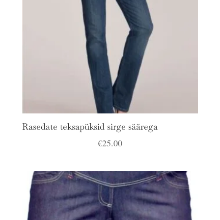
Rasedate teksapüksid sirge säärega
€
25.00