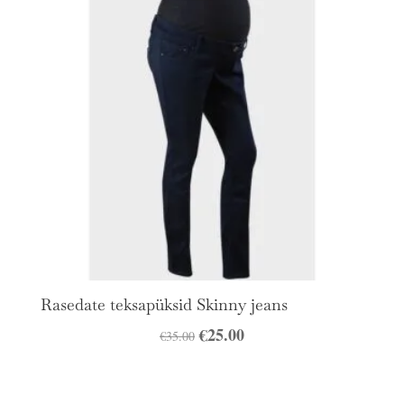
Rasedate teksapüksid Skinny jeans
Algne
€
25.00
Praegune
€
35.00
hind
hind
oli:
on: