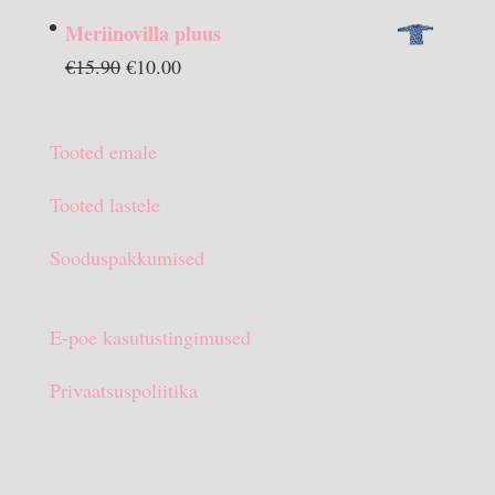
hind
hind
Meriinovilla pluus
oli:
on:
Algne
Praegune
€
15.90
€
10.00
€13.90.
€10.00.
hind
hind
oli:
on:
Tooted emale
€15.90.
€10.00.
Tooted lastele
Sooduspakkumised
E-poe kasutustingimused
Privaatsuspoliitika