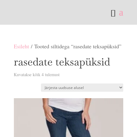
Esileht
/ Tooted siltidega “rasedate teksapüksid”
rasedate teksapüksid
Sorditud
Kuvatakse kõik 4 tulemust
uusimate
järgi