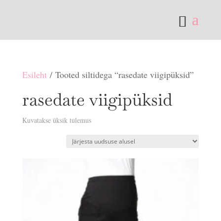
Esileht
/ Tooted siltidega “rasedate viigipüksid”
rasedate viigipüksid
Kuvatakse üksik tulemus