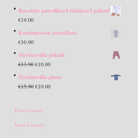
Rasedate puuvillased lühikesed püksid
€
19.00
Kombinesoon puuvillane
€
10.90
Meriinovilla püksid
Algne
Praegune
€
13.90
€
10.00
hind
hind
Meriinovilla pluus
oli:
on:
Algne
Praegune
€
15.90
€
10.00
€13.90.
€10.00.
hind
hind
oli:
on:
Tooted emale
€15.90.
€10.00.
Tooted lastele