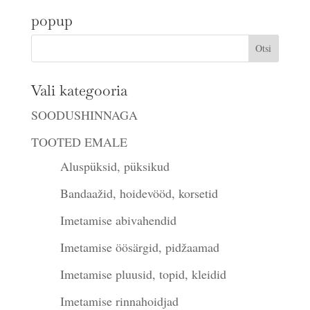
oli:
on:
popup
€43.00.
€20.00.
Vali kategooria
SOODUSHINNAGA
TOOTED EMALE
Aluspüksid, püksikud
Bandaažid, hoidevööd, korsetid
Imetamise abivahendid
Imetamise öösärgid, pidžaamad
Imetamise pluusid, topid, kleidid
Imetamise rinnahoidjad