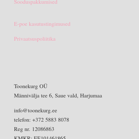
Sooduspakkumised
E-poe kasutustingimused
Privaatsuspoliitika
Toonekurg OÜ
Männivälja tee 6, Saue vald, Harjumaa
info@toonekurg.ee
telefon: +372 5883 8078
Reg nr. 12086863
KMKR: EE101461865