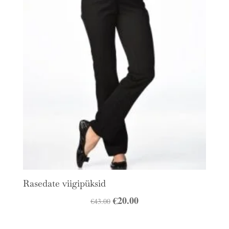
Rasedate viigipüksid
Algne
€
20.00
Praegune
€
43.00
hind
hind