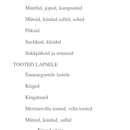
Mantlid, joped, kampsunid
Mütsid, kindad,sallid, sokid
Püksid
Seelikud, kleidid
Sukkpüksid ja retuusid
TOOTED LAPSELE
Enneaegsetele lastele
Kiiged
Kingitused
Meriinovilla tooted, villa tooted
Mütsid, kindad, sallid
Kevad-sügis